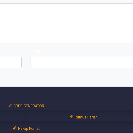
Email
BBFS GENERATOR
Rumus Harian
Rekap Kumat