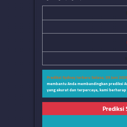
S
Prediksi Sydney terbaru Selasa, 09 Juni 202
membantu Anda membandingkan prediksi An
yang akurat dan terpercaya, kami berharap
Prediksi