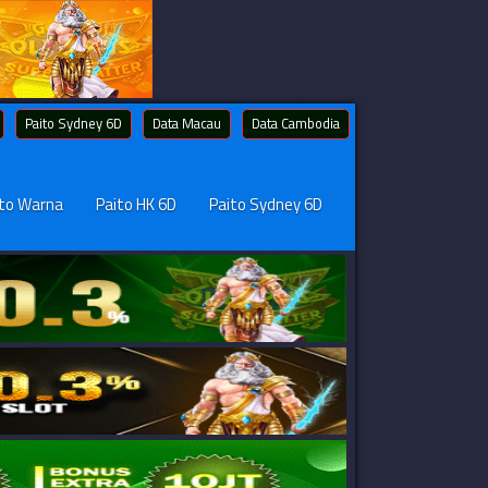
Paito Sydney 6D
Data Macau
Data Cambodia
ito Warna
Paito HK 6D
Paito Sydney 6D