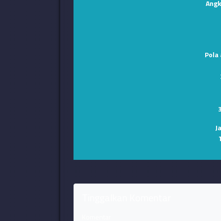
Angk
Pola 
J
Tinggalkan Komentar
Komentar