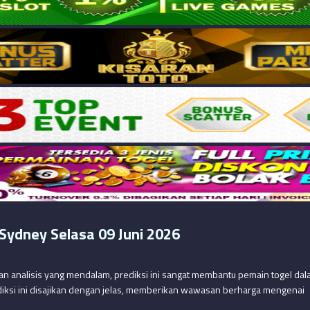
 Sydney Selasa 09 Juni 2026
 analisis yang mendalam, prediksi ini sangat membantu pemain togel da
ksi ini disajikan dengan jelas, memberikan wawasan berharga mengenai