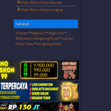
Paito Warna Harian Nevada
Paito Warna Harian Lengkap
Sahabat
Virdsam
*
Nagasaon
*
Naga saon
*
Welcome to Hongkong Pools
*
Sydney
Pools Today
*
Hongkong Pools