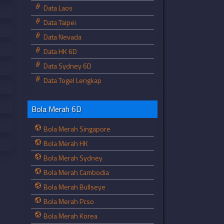
Data Laos
Data Taipei
Data Nevada
Data HK 6D
Data Sydney 6D
Data Togel Lengkap
Bola Merah 6D
Bola Merah Singapore
Bola Merah HK
Bola Merah Sydney
Bola Merah Cambodia
Bola Merah Bullseye
Bola Merah Pcso
Bola Merah Korea