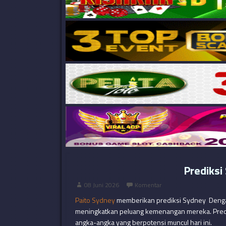
Prediksi
08 Juni 2026
Komentar
Paito Sydney
memberikan prediksi Sydney Dengan
meningkatkan peluang kemenangan mereka. Predi
angka-angka yang berpotensi muncul hari ini.