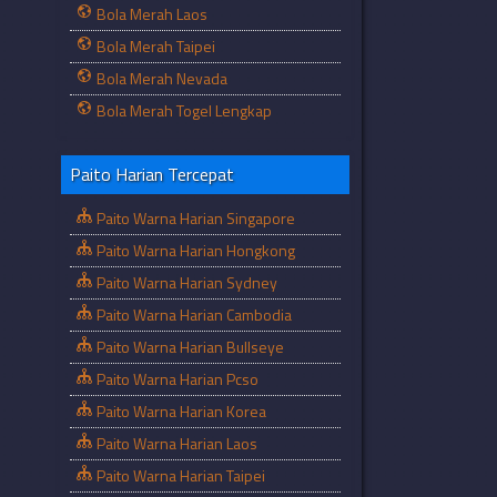
Bola Merah Laos
Bola Merah Taipei
Bola Merah Nevada
Bola Merah Togel Lengkap
Paito Harian Tercepat
Paito Warna Harian Singapore
Paito Warna Harian Hongkong
Paito Warna Harian Sydney
Paito Warna Harian Cambodia
Paito Warna Harian Bullseye
Paito Warna Harian Pcso
Paito Warna Harian Korea
Paito Warna Harian Laos
Paito Warna Harian Taipei