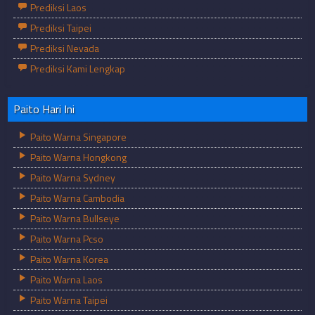
Prediksi Laos
Prediksi Taipei
Prediksi Nevada
Prediksi Kami Lengkap
Paito Hari Ini
Paito Warna Singapore
Paito Warna Hongkong
Paito Warna Sydney
Paito Warna Cambodia
Paito Warna Bullseye
Paito Warna Pcso
Paito Warna Korea
Paito Warna Laos
Paito Warna Taipei