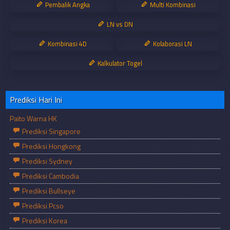
Pembalik Angka
Multi Kombinasi
LN vs DN
Kombinasi 4D
Kolaborasi LN
Kalkulator Togel
Prediksi Hari Ini
Paito Warna HK
Prediksi Singapore
Prediksi Hongkong
Prediksi Sydney
Prediksi Cambodia
Prediksi Bullseye
Prediksi Pcso
Prediksi Korea