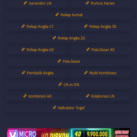
Generator LN
Rumus Harian
Rekap Kumat
Rekap Angka CT
Rekap Angka 3D
Rekap Angka 2D
Rekap Angka 4D
Pola Dasar All
Pola Dasar
Pembalik Angka
Multi Kombinasi
LN vs DN
Kombinasi 4D
Kolaborasi LN
Kalkulator Togel