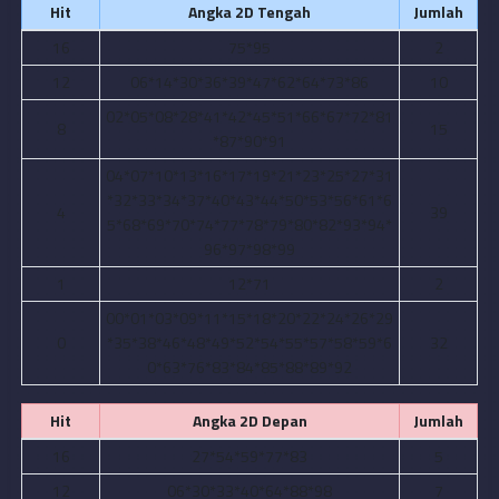
Hit
Angka 2D Tengah
Jumlah
16
75*95
2
12
06*14*30*36*39*47*62*64*73*86
10
02*05*08*28*41*42*45*51*66*67*72*81
8
15
*87*90*91
04*07*10*13*16*17*19*21*23*25*27*31
*32*33*34*37*40*43*44*50*53*56*61*6
4
39
5*68*69*70*74*77*78*79*80*82*93*94*
96*97*98*99
1
12*71
2
00*01*03*09*11*15*18*20*22*24*26*29
0
*35*38*46*48*49*52*54*55*57*58*59*6
32
0*63*76*83*84*85*88*89*92
Hit
Angka 2D Depan
Jumlah
16
27*54*59*77*83
5
12
06*30*33*40*64*88*98
7