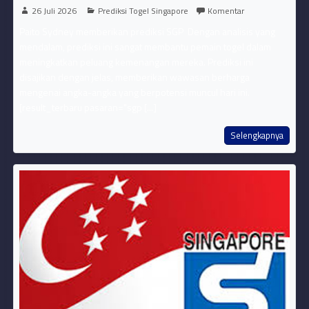
26 Juli 2026
Prediksi Togel Singapore
Komentar
Paito Sydney memberikan prediksi SGP Dengan analisis yang
mendalam, prediksi ini sangat membantu pemain togel dalam
meningkatkan peluang kemenangan mereka. Prediksi ini
disajikan dengan jelas, memberikan wawasan berharga
mengenai angka-angka yang berpotensi muncul hari ini.
[result_terbaru pasaran="sgp [...]
Selengkapnya