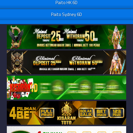
Paito HK 6D
Paito Sydney 6D