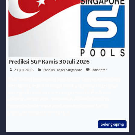
Prediksi SGP Kamis 30 Juli 2026
29 Juli 2026
Prediksi Togel Singapore
Komentar
Paito Sydney memberikan prediksi SGP Dengan analisis yang
mendalam, prediksi ini sangat membantu pemain togel dalam
meningkatkan peluang kemenangan mereka. Prediksi ini
disajikan dengan jelas, memberikan wawasan berharga
mengenai angka-angka yang berpotensi muncul hari ini.
[result_terbaru pasaran="sgp [...]
Selengkapnya