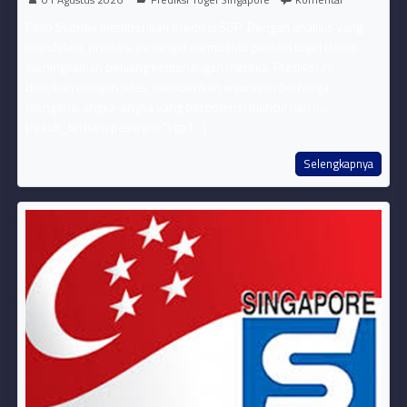
Paito Sydney memberikan prediksi SGP Dengan analisis yang
mendalam, prediksi ini sangat membantu pemain togel dalam
meningkatkan peluang kemenangan mereka. Prediksi ini
disajikan dengan jelas, memberikan wawasan berharga
mengenai angka-angka yang berpotensi muncul hari ini.
[result_terbaru pasaran="sgp [...]
Selengkapnya