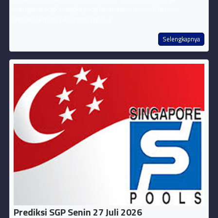
mengenai angka-angka yang berpotensi muncul hari ini.
[result_terbaru pasaran="sgp [...]
Selengkapnya
Prediksi SGP Senin 27 Juli 2026