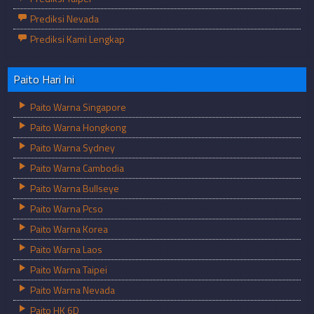
Prediksi Nevada
Prediksi Kami Lengkap
Paito Hari Ini
Paito Warna Singapore
Paito Warna Hongkong
Paito Warna Sydney
Paito Warna Cambodia
Paito Warna Bullseye
Paito Warna Pcso
Paito Warna Korea
Paito Warna Laos
Paito Warna Taipei
Paito Warna Nevada
Paito HK 6D