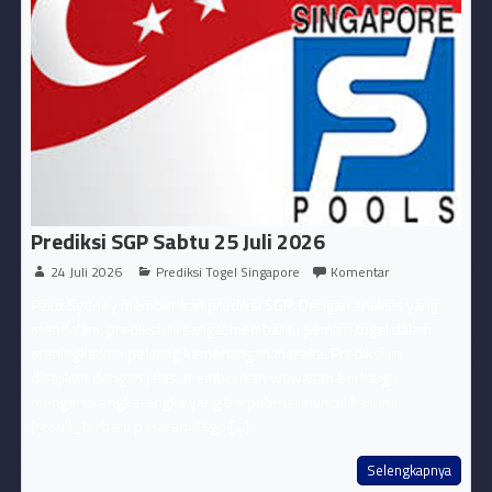
Prediksi SGP Sabtu 25 Juli 2026
24 Juli 2026
Prediksi Togel Singapore
Komentar
Paito Sydney memberikan prediksi SGP Dengan analisis yang
mendalam, prediksi ini sangat membantu pemain togel dalam
meningkatkan peluang kemenangan mereka. Prediksi ini
disajikan dengan jelas, memberikan wawasan berharga
mengenai angka-angka yang berpotensi muncul hari ini.
[result_terbaru pasaran="sgp [...]
Selengkapnya