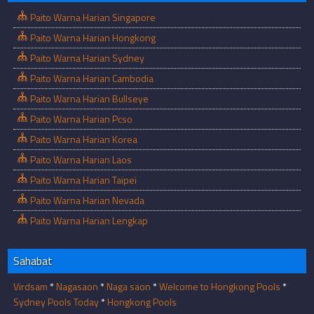
Paito Warna Harian Singapore
Paito Warna Harian Hongkong
Paito Warna Harian Sydney
Paito Warna Harian Cambodia
Paito Warna Harian Bullseye
Paito Warna Harian Pcso
Paito Warna Harian Korea
Paito Warna Harian Laos
Paito Warna Harian Taipei
Paito Warna Harian Nevada
Paito Warna Harian Lengkap
Sahabat
Virdsam
*
Nagasaon
*
Naga saon
*
Welcome to Hongkong Pools
*
Sydney Pools Today
*
Hongkong Pools