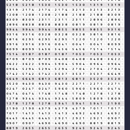
5
2
1
8
9
5
2
1
8
9
1
5
3
0
3
1
5
3
0
3
1
5
3
0
3
1
3
1
9
1
1
3
1
9
1
1
3
1
9
1
2
1
7
4
2
2
1
7
4
2
2
1
7
4
2
3
2
1
3
4
3
2
1
3
4
3
2
1
3
4
1
2
0
8
8
1
2
0
8
8
1
2
0
8
8
2
1
8
8
7
2
1
8
8
7
2
1
8
8
7
8
3
0
9
9
8
3
0
9
9
8
3
0
9
9
2
3
1
1
2
2
3
1
1
2
2
3
1
1
2
2
8
9
6
6
2
8
9
6
6
2
8
9
6
6
8
8
3
8
2
8
8
3
8
2
8
8
3
8
2
0
8
1
9
1
0
8
1
9
1
0
8
1
9
1
9
9
4
4
8
9
9
4
4
8
9
9
4
4
8
9
8
5
5
1
9
8
5
5
1
9
8
5
5
1
9
3
1
6
7
9
3
1
6
7
9
3
1
6
7
0
3
2
8
1
0
3
2
8
1
0
3
2
8
1
3
8
1
6
7
3
8
1
6
7
3
8
1
6
7
6
2
9
5
5
6
2
9
5
5
6
2
9
5
5
1
2
2
0
2
1
2
2
0
2
1
2
2
0
2
3
9
1
6
7
3
9
1
6
7
3
9
1
6
7
0
0
4
1
5
0
0
4
1
5
0
0
4
1
5
8
0
9
9
9
8
0
9
9
9
8
0
9
9
9
5
4
5
6
2
5
4
5
6
2
5
4
5
6
2
7
5
1
4
5
7
5
1
4
5
7
5
1
4
5
0
1
8
7
6
0
1
8
7
6
0
1
8
7
6
7
0
5
3
8
7
0
5
3
8
7
0
5
3
8
8
7
0
9
9
8
7
0
9
9
8
7
0
9
9
0
4
0
8
8
0
4
0
8
8
0
4
0
8
8
3
6
2
2
4
3
6
2
2
4
3
6
2
2
4
5
9
0
4
4
5
9
0
4
4
5
9
0
4
4
0
9
6
4
1
0
9
6
4
1
0
9
6
4
1
5
2
9
4
4
5
2
9
4
4
5
2
9
4
4
2
7
0
4
4
2
7
0
4
4
2
7
0
4
4
5
7
4
2
6
5
7
4
2
6
5
7
4
2
6
3
5
3
7
1
3
5
3
7
1
3
5
3
7
1
6
6
4
9
4
6
6
4
9
4
6
6
4
9
4
6
8
1
3
4
6
8
1
3
4
6
8
1
3
4
3
5
2
0
2
3
5
2
0
2
3
5
2
0
2
9
4
3
0
3
9
4
3
0
3
9
4
3
0
3
2
2
7
1
8
2
2
7
1
8
2
2
7
1
8
0
2
4
7
2
0
2
4
7
2
0
2
4
7
2
5
9
6
0
6
5
9
6
0
6
5
9
6
0
6
0
4
7
4
2
0
4
7
4
2
0
4
7
4
2
1
7
4
8
3
1
7
4
8
3
1
7
4
8
3
1
2
7
8
6
1
2
7
8
6
1
2
7
8
6
9
3
4
4
8
9
3
4
4
8
9
3
4
4
8
5
8
0
9
9
5
8
0
9
9
5
8
0
9
9
1
2
7
8
6
1
2
7
8
6
1
2
7
8
6
5
9
4
1
5
5
9
4
1
5
5
9
4
1
5
2
1
9
0
9
2
1
9
0
9
2
1
9
0
9
4
3
7
9
7
4
3
7
9
7
4
3
7
9
7
7
0
1
7
8
7
0
1
7
8
7
0
1
7
8
1
4
1
3
4
1
4
1
3
4
1
4
1
3
4
4
6
9
2
2
4
6
9
2
2
4
6
9
2
2
6
4
4
5
9
6
4
4
5
9
6
4
4
5
9
2
9
2
1
3
2
9
2
1
3
2
9
2
1
3
0
9
0
7
7
0
9
0
7
7
0
9
0
7
7
4
6
9
0
9
4
6
9
0
9
4
6
9
0
9
8
8
1
9
1
8
8
1
9
1
8
8
1
9
1
2
6
5
5
1
2
6
5
5
1
2
6
5
5
1
9
2
4
5
9
9
2
4
5
9
9
2
4
5
9