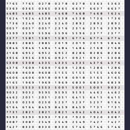
7
7
6
5
2
7
7
6
5
2
0
2
7
8
6
0
2
7
8
6
0
2
7
8
6
5
3
6
3
9
5
3
6
3
9
5
3
6
3
9
0
3
6
5
2
0
3
6
5
2
0
3
6
5
2
6
6
3
7
1
6
6
3
7
1
6
6
3
7
1
4
4
8
5
4
4
4
8
5
4
4
4
8
5
4
7
4
6
8
5
7
4
6
8
5
7
4
6
8
5
1
6
2
4
6
1
6
2
4
6
1
6
2
4
6
4
5
3
8
2
4
5
3
8
2
4
5
3
8
2
1
7
3
6
9
1
7
3
6
9
1
7
3
6
9
3
2
4
0
4
3
2
4
0
4
3
2
4
0
4
2
8
9
2
2
2
8
9
2
2
2
8
9
2
2
0
0
5
7
3
0
0
5
7
3
0
0
5
7
3
2
3
1
6
7
2
3
1
6
7
2
3
1
6
7
3
3
9
9
9
3
3
9
9
9
3
3
9
9
9
5
5
9
6
6
5
5
9
6
6
5
5
9
6
6
2
3
7
7
5
2
3
7
7
5
2
3
7
7
5
1
5
8
1
9
1
5
8
1
9
1
5
8
1
9
6
7
7
4
2
6
7
7
4
2
6
7
7
4
2
2
8
8
5
4
2
8
8
5
4
2
8
8
5
4
2
0
1
9
1
2
0
1
9
1
2
0
1
9
1
5
8
4
6
1
5
8
4
6
1
5
8
4
6
1
1
4
8
4
3
1
4
8
4
3
1
4
8
4
3
2
1
6
8
5
2
1
6
8
5
2
1
6
8
5
6
9
5
2
7
6
9
5
2
7
6
9
5
2
7
8
2
8
6
5
8
2
8
6
5
8
2
8
6
5
3
9
5
6
2
3
9
5
6
2
3
9
5
6
2
0
9
2
1
3
0
9
2
1
3
0
9
2
1
3
5
3
0
8
8
5
3
0
8
8
5
3
0
8
8
4
3
3
5
8
4
3
3
5
8
4
3
3
5
8
4
3
7
6
4
4
3
7
6
4
4
3
7
6
4
7
6
0
9
9
7
6
0
9
9
7
6
0
9
9
1
2
8
6
5
1
2
8
6
5
1
2
8
6
5
9
6
0
8
8
9
6
0
8
8
9
6
0
8
8
5
1
5
5
1
5
1
5
5
1
5
1
5
5
1
4
6
0
6
6
4
6
0
6
6
4
6
0
6
6
0
9
1
8
9
0
9
1
8
9
0
9
1
8
9
3
1
6
5
2
3
1
6
5
2
3
1
6
5
2
1
9
6
9
6
1
9
6
9
6
1
9
6
9
6
6
8
3
9
3
6
8
3
9
3
6
8
3
9
3
5
5
5
3
8
5
5
5
3
8
5
5
5
3
8
5
0
0
1
1
5
0
0
1
1
5
0
0
1
1
9
0
3
2
5
9
0
3
2
5
9
0
3
2
5
9
5
9
5
5
9
5
9
5
5
9
5
9
5
5
4
4
6
2
8
4
4
6
2
8
4
4
6
2
8
2
0
5
1
6
2
0
5
1
6
2
0
5
1
6
6
4
1
5
6
6
4
1
5
6
6
4
1
5
6
0
2
5
0
5
0
2
5
0
5
0
2
5
0
5
5
2
3
7
1
5
2
3
7
1
5
2
3
7
1
6
1
6
4
1
6
1
6
4
1
6
1
6
4
1
8
4
5
9
5
8
4
5
9
5
8
4
5
9
5
7
7
3
1
4
7
7
3
1
4
7
7
3
1
4
2
8
2
1
3
2
8
2
1
3
2
8
2
1
3
4
0
4
2
6
4
0
4
2
6
4
0
4
2
6
9
3
9
3
3
9
3
9
3
3
9
3
9
3
3
7
9
2
0
2
7
9
2
0
2
7
9
2
0
2
3
0
8
7
6
3
0
8
7
6
3
0
8
7
6
2
5
4
9
4
2
5
4
9
4
2
5
4
9
4
7
4
2
7
9
7
4
2
7
9
7
4
2
7
9
8
3
3
0
3
8
3
3
0
3
8
3
3
0
3
5
7
4
6
1
5
7
4
6
1
5
7
4
6
1