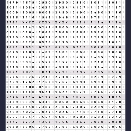
4
6
7
9
7
4
6
7
9
7
2
9
3
0
3
2
9
3
0
3
2
9
3
0
3
5
0
5
1
6
5
0
5
1
6
5
0
5
1
6
2
0
3
4
7
2
0
3
4
7
2
0
3
4
7
4
1
2
7
9
4
1
2
7
9
4
1
2
7
9
8
0
0
9
9
8
0
0
9
9
8
0
0
9
9
2
4
9
0
9
2
4
9
0
9
2
4
9
0
9
3
1
1
6
7
3
1
1
6
7
3
1
1
6
7
1
9
4
8
3
1
9
4
8
3
1
9
4
8
3
9
7
6
1
7
9
7
6
1
7
9
7
6
1
7
X
X
X
X
X
X
X
X
X
X
X
X
X
X
X
7
1
3
4
7
7
1
3
4
7
7
1
3
4
7
9
2
4
2
6
9
2
4
2
6
9
2
4
2
6
5
6
0
0
0
5
6
0
0
0
5
6
0
0
0
0
5
8
4
3
0
5
8
4
3
0
5
8
4
3
7
8
6
8
5
7
8
6
8
5
7
8
6
8
5
8
3
5
0
5
8
3
5
0
5
8
3
5
0
5
0
6
9
2
2
0
6
9
2
2
0
6
9
2
2
4
2
2
5
7
4
2
2
5
7
4
2
2
5
7
6
5
7
8
6
6
5
7
8
6
6
5
7
8
6
5
3
3
9
3
5
3
3
9
3
5
3
3
9
3
1
6
5
1
6
1
6
5
1
6
1
6
5
1
6
6
7
1
9
1
6
7
1
9
1
6
7
1
9
1
6
0
2
0
2
6
0
2
0
2
6
0
2
0
2
2
4
8
3
2
2
4
8
3
2
2
4
8
3
2
3
8
6
6
3
3
8
6
6
3
3
8
6
6
3
7
2
4
7
2
7
2
4
7
2
7
2
4
7
2
3
4
0
5
5
3
4
0
5
5
3
4
0
5
5
9
9
3
4
7
9
9
3
4
7
9
9
3
4
7
2
5
5
7
3
2
5
5
7
3
2
5
5
7
3
3
2
1
0
1
3
2
1
0
1
3
2
1
0
1
4
0
3
8
2
4
0
3
8
2
4
0
3
8
2
5
3
4
4
8
5
3
4
4
8
5
3
4
4
8
3
8
7
1
8
3
8
7
1
8
3
8
7
1
8
5
2
9
5
5
5
2
9
5
5
5
2
9
5
5
8
5
2
6
8
8
5
2
6
8
8
5
2
6
8
2
2
3
0
3
2
2
3
0
3
2
2
3
0
3
8
2
5
9
5
8
2
5
9
5
8
2
5
9
5
1
7
6
2
8
1
7
6
2
8
1
7
6
2
8
6
9
9
3
3
6
9
9
3
3
6
9
9
3
3
0
1
8
8
7
0
1
8
8
7
0
1
8
8
7
X
X
X
X
X
X
X
X
X
X
X
X
X
X
X
X
X
X
X
X
X
X
X
X
X
X
X
X
X
X
9
6
2
1
3
9
6
2
1
3
9
6
2
1
3
5
7
4
6
1
5
7
4
6
1
5
7
4
6
1
4
1
1
4
5
4
1
1
4
5
4
1
1
4
5
1
8
7
5
3
1
8
7
5
3
1
8
7
5
3
6
3
3
9
3
6
3
3
9
3
6
3
3
9
3
8
0
6
0
6
8
0
6
0
6
8
0
6
0
6
3
1
5
8
4
3
1
5
8
4
3
1
5
8
4
2
3
8
4
3
2
3
8
4
3
2
3
8
4
3
0
2
9
9
9
0
2
9
9
9
0
2
9
9
9
7
0
2
4
6
7
0
2
4
6
7
0
2
4
6
5
7
1
8
9
5
7
1
8
9
5
7
1
8
9
3
5
5
7
3
3
5
5
7
3
3
5
5
7
3
9
4
8
3
2
9
4
8
3
2
9
4
8
3
2
4
2
7
2
9
4
2
7
2
9
4
2
7
2
9
1
3
6
4
1
1
3
6
4
1
1
3
6
4
1
5
9
3
8
2
5
9
3
8
2
5
9
3
8
2
2
7
9
5
5
2
7
9
5
5
2
7
9
5
5
6
9
0
6
6
6
9
0
6
6
6
9
0
6
6