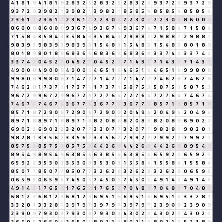
4
1
8
1
9
4
1
8
1
9
2
8
3
2
5
2
8
3
2
5
2
8
3
2
5
9
3
7
2
9
9
3
7
2
9
9
3
7
2
9
3
9
8
2
1
3
9
8
2
1
3
9
8
2
1
8
5
8
5
4
8
5
8
5
4
8
5
8
5
4
2
3
6
1
7
2
3
6
1
7
2
3
6
1
7
7
2
3
0
3
7
2
3
0
3
7
2
3
0
3
8
6
0
0
0
8
6
0
0
0
8
6
0
0
0
9
3
6
7
4
9
3
6
7
4
9
3
6
7
4
7
1
5
8
4
7
1
5
8
4
7
1
5
8
4
3
5
8
4
3
3
5
8
4
3
3
5
8
4
3
2
9
8
8
7
2
9
8
8
7
2
9
8
8
7
9
8
3
9
3
9
8
3
9
3
9
8
3
9
3
1
5
4
8
3
1
5
4
8
3
1
5
4
8
3
8
0
1
8
9
8
0
1
8
9
8
0
1
8
9
6
8
3
6
9
6
8
3
6
9
6
8
3
6
9
3
3
7
4
2
3
3
7
4
2
3
3
7
4
2
0
4
5
2
7
0
4
5
2
7
0
4
5
2
7
7
1
4
3
7
7
1
4
3
7
7
1
4
3
7
4
9
0
0
0
4
9
0
0
0
4
9
0
0
0
4
6
5
1
6
4
6
5
1
6
4
6
5
1
6
9
9
8
0
8
9
9
8
0
8
9
9
8
0
8
7
1
4
7
2
7
1
4
7
2
7
1
4
7
2
7
4
6
2
8
7
4
6
2
8
7
4
6
2
8
1
7
3
7
1
1
7
3
7
1
1
7
3
7
1
5
8
7
5
3
5
8
7
5
3
5
8
7
5
3
9
6
7
2
9
9
6
7
2
9
9
6
7
2
9
7
2
7
6
4
7
2
7
6
4
7
2
7
6
4
7
4
6
7
4
7
4
6
7
4
7
4
6
7
4
3
6
7
7
5
3
6
7
7
5
3
6
7
7
5
8
5
7
1
8
8
5
7
1
8
8
5
7
1
8
7
2
9
0
9
7
2
9
0
9
7
2
9
0
9
2
0
4
9
4
2
0
4
9
4
2
0
4
9
4
8
9
7
1
8
8
9
7
1
8
8
9
7
1
8
8
2
0
8
8
8
2
0
8
8
8
2
0
8
8
6
9
0
2
2
6
9
0
2
2
6
9
0
2
2
3
2
0
7
7
3
2
0
7
7
3
2
0
7
7
9
8
2
8
1
9
8
2
8
1
9
8
2
8
1
3
3
5
6
2
3
3
5
6
2
3
3
5
6
2
7
9
9
2
2
7
9
9
2
2
7
9
9
2
2
8
5
7
5
3
8
5
7
5
3
8
5
7
5
3
4
4
2
6
8
4
4
2
6
8
4
4
2
6
8
8
9
5
4
9
8
9
5
4
9
8
9
5
4
9
6
3
8
5
4
6
3
8
5
4
6
3
8
5
4
6
5
9
2
2
6
5
9
2
2
6
5
9
2
2
3
5
3
0
3
3
5
3
0
3
3
5
3
0
3
1
5
5
8
4
1
5
5
8
4
1
5
5
8
4
8
5
0
7
7
8
5
0
7
7
8
5
0
7
7
3
2
6
2
8
3
2
6
2
8
3
2
6
2
8
0
6
5
9
5
0
6
5
9
5
0
6
5
9
5
7
4
5
0
5
7
4
5
0
5
7
4
5
0
5
4
9
1
4
5
4
9
1
4
5
4
9
1
4
5
1
7
6
5
2
1
7
6
5
2
1
7
6
5
2
7
0
4
8
3
7
0
4
8
3
7
0
4
8
3
6
8
1
2
3
6
8
1
2
3
6
8
1
2
3
6
9
5
1
6
6
9
5
1
6
6
9
5
1
6
3
3
2
8
1
3
3
2
8
1
3
3
2
8
1
3
9
7
9
7
3
9
7
9
7
3
9
7
9
7
2
3
9
0
9
2
3
9
0
9
2
3
9
0
9
7
9
3
0
3
7
9
3
0
3
7
9
3
0
3
4
3
0
2
2
4
3
0
2
2
4
3
0
2
2
2
6
5
0
5
2
6
5
0
5
2
6
5
0
5
8
0
2
1
3
8
0
2
1
3
8
0
2
1
3
5
2
1
8
9