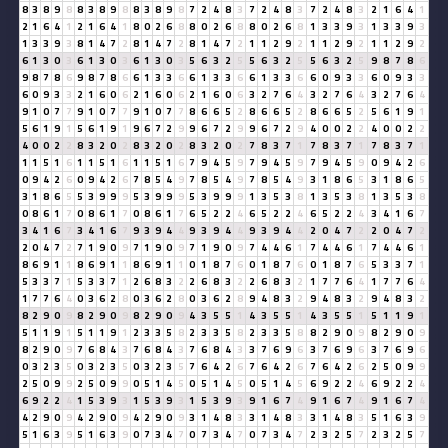
8
3
8
9
8
8
3
8
9
8
8
3
8
9
8
7
2
4
8
3
7
2
4
8
3
7
2
4
8
3
2
1
6
4
1
2
1
6
4
1
2
1
6
4
1
8
0
2
6
8
8
0
2
6
8
8
0
2
6
8
1
3
3
9
3
1
3
3
9
3
1
3
3
9
3
8
1
4
7
2
8
1
4
7
2
8
1
4
7
2
1
1
2
9
2
1
1
2
9
2
1
1
2
9
2
6
1
3
0
3
6
1
3
0
3
6
1
3
0
3
5
6
3
2
5
5
6
3
2
5
5
6
3
2
5
9
8
7
8
6
9
8
7
8
6
9
8
7
8
6
6
1
3
3
6
6
1
3
3
6
6
1
3
3
6
6
0
9
3
3
6
0
9
3
3
6
0
9
3
3
2
1
6
0
6
2
1
6
0
6
2
1
6
0
6
3
2
7
6
4
3
2
7
6
4
3
2
7
6
4
9
1
0
7
7
9
1
0
7
7
9
1
0
7
7
8
6
6
5
2
8
6
6
5
2
8
6
6
5
2
5
6
1
9
1
5
6
1
9
1
5
6
1
9
1
9
6
7
2
9
9
6
7
2
9
9
6
7
2
9
4
0
0
2
2
4
0
0
2
2
4
0
0
2
2
8
3
2
0
2
8
3
2
0
2
8
3
2
0
2
7
8
3
7
1
7
8
3
7
1
7
8
3
7
1
1
1
5
1
6
1
1
5
1
6
1
1
5
1
6
7
9
4
5
9
7
9
4
5
9
7
9
4
5
9
0
9
4
2
6
0
9
4
2
6
0
9
4
2
6
7
8
5
4
9
7
8
5
4
9
7
8
5
4
9
3
1
8
6
5
3
1
8
6
5
3
1
8
6
5
5
3
9
9
9
5
3
9
9
9
5
3
9
9
9
1
3
5
3
8
1
3
5
3
8
1
3
5
3
8
0
8
6
1
7
0
8
6
1
7
0
8
6
1
7
6
5
2
2
4
6
5
2
2
4
6
5
2
2
4
3
4
1
6
7
3
4
1
6
7
3
4
1
6
7
9
3
9
4
4
9
3
9
4
4
9
3
9
4
4
2
0
4
7
2
2
0
4
7
2
2
0
4
7
2
7
1
9
0
9
7
1
9
0
9
7
1
9
0
9
7
4
4
6
1
7
4
4
6
1
7
4
4
6
1
8
6
9
1
1
8
6
9
1
1
8
6
9
1
1
0
1
8
7
6
0
1
8
7
6
0
1
8
7
6
5
3
3
7
1
5
3
3
7
1
5
3
3
7
1
2
6
8
3
2
2
6
8
3
2
2
6
8
3
2
1
7
7
6
4
1
7
7
6
4
1
7
7
6
4
0
3
6
2
8
0
3
6
2
8
0
3
6
2
8
9
4
8
3
2
9
4
8
3
2
9
4
8
3
2
8
2
9
0
9
8
2
9
0
9
8
2
9
0
9
4
3
5
5
1
4
3
5
5
1
4
3
5
5
1
5
1
1
9
1
5
1
1
9
1
5
1
1
9
1
2
3
3
5
8
2
3
3
5
8
2
3
3
5
8
8
2
9
0
9
8
2
9
0
9
8
2
9
0
9
7
6
8
4
3
7
6
8
4
3
7
6
8
4
3
3
7
6
9
6
3
7
6
9
6
3
7
6
9
6
0
3
2
3
5
0
3
2
3
5
0
3
2
3
5
7
6
4
2
6
7
6
4
2
6
7
6
4
2
6
2
5
0
9
9
2
5
0
9
9
2
5
0
9
9
0
5
1
4
5
0
5
1
4
5
0
5
1
4
5
6
9
2
2
4
6
9
2
2
4
6
9
2
2
4
1
5
3
9
3
1
5
3
9
3
1
5
3
9
3
9
1
6
7
4
9
1
6
7
4
9
1
6
7
4
4
2
9
0
9
4
2
9
0
9
4
2
9
0
9
3
1
4
8
3
3
1
4
8
3
3
1
4
8
3
5
1
6
3
9
5
1
6
3
9
5
1
6
3
9
0
7
3
4
7
0
7
3
4
7
0
7
3
4
7
2
3
2
5
7
2
3
2
5
7