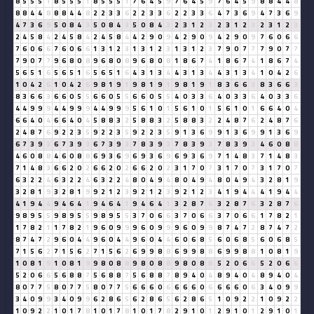
8
5
5
5
1
8
5
5
5
1
8
5
5
5
1
7
6
4
5
9
7
6
4
5
9
7
6
4
5
9
8
8
4
4
8
8
8
4
4
8
8
8
4
4
8
2
2
3
3
6
2
2
3
3
6
2
2
3
3
6
4
7
3
6
9
4
7
3
6
9
4
7
3
6
9
5
0
8
4
3
5
0
8
4
3
5
0
8
4
3
2
3
1
2
3
2
3
1
2
3
2
3
1
2
3
2
4
5
8
4
2
4
5
8
4
2
4
5
8
4
4
2
9
0
9
4
2
9
0
9
4
2
9
0
9
7
6
0
6
6
7
6
0
6
6
7
6
0
6
6
1
3
1
2
3
1
3
1
2
3
1
3
1
2
3
7
9
0
7
7
7
9
0
7
7
7
9
0
7
7
9
6
8
0
8
9
6
8
0
8
9
6
8
0
8
1
8
6
7
4
1
8
6
7
4
1
8
6
7
4
5
6
5
1
6
5
6
5
1
6
5
6
5
1
6
4
3
1
3
4
4
3
1
3
4
4
3
1
3
4
1
0
4
2
6
1
0
4
2
6
1
0
4
2
6
9
8
1
9
1
9
8
1
9
1
9
8
1
9
1
8
3
6
6
3
8
3
6
6
3
8
3
6
6
3
6
6
0
5
5
6
6
0
5
5
6
6
0
5
5
4
0
3
3
6
4
0
3
3
6
4
0
3
3
6
4
4
9
9
9
4
4
9
9
9
4
4
9
9
9
5
6
1
0
1
5
6
1
0
1
5
6
1
0
1
6
6
4
0
4
6
6
4
0
4
6
6
4
0
4
5
8
8
3
2
5
8
8
3
2
5
8
8
3
2
2
4
8
7
6
2
4
8
7
6
2
4
8
7
6
9
2
2
3
5
9
2
2
3
5
9
2
2
3
5
9
1
3
6
9
9
1
3
6
9
9
1
3
6
9
6
7
3
9
3
6
7
3
9
3
6
7
3
9
3
7
8
3
9
3
7
8
3
9
3
7
8
3
9
3
4
6
0
8
8
4
6
0
8
8
4
6
0
8
8
6
9
3
6
9
6
9
3
6
9
6
9
3
6
9
7
1
4
8
3
7
1
4
8
3
7
1
4
8
3
6
6
2
0
2
6
6
2
0
2
6
6
2
0
2
3
1
7
0
7
3
1
7
0
7
3
1
7
0
7
6
3
2
2
4
6
3
2
2
4
6
3
2
2
4
8
0
4
9
4
8
0
4
9
4
8
0
4
9
4
3
2
8
1
9
3
2
8
1
9
3
2
8
1
9
9
2
1
2
3
9
2
1
2
3
9
2
1
2
3
4
1
9
4
4
4
1
9
4
4
4
1
9
4
4
9
4
6
4
1
9
4
6
4
1
9
4
6
4
1
3
2
8
7
6
3
2
8
7
6
3
2
8
7
6
9
8
9
5
5
9
8
9
5
5
9
8
9
5
5
3
7
0
6
6
3
7
0
6
6
3
7
0
6
6
1
7
8
2
1
1
7
8
2
1
1
7
8
2
1
9
6
0
9
9
9
6
0
9
9
9
6
0
9
9
8
7
4
7
2
8
7
4
7
2
8
7
4
7
2
9
6
0
4
4
9
6
0
4
4
9
6
0
4
4
6
0
6
8
5
6
0
6
8
5
6
0
6
8
5
7
1
5
6
2
7
1
5
6
2
7
1
5
6
2
6
9
9
8
8
6
9
9
8
8
6
9
9
8
8
1
0
8
1
9
1
0
8
1
9
1
0
8
1
9
9
8
0
8
8
9
8
0
8
8
9
8
0
8
8
5
2
0
6
6
5
2
0
6
6
5
2
0
6
6
5
6
8
8
7
5
6
8
8
7
5
6
8
8
7
8
9
4
0
4
8
9
4
0
4
8
9
4
0
4
8
0
7
7
5
8
0
7
7
5
8
0
7
7
5
6
6
6
0
6
6
6
6
0
6
6
6
6
0
6
3
4
0
9
9
3
4
0
9
9
3
4
0
9
9
6
2
8
6
5
6
2
8
6
5
6
2
8
6
5
1
0
9
2
2
1
0
9
2
2
1
0
9
2
2
1
0
1
7
8
1
0
1
7
8
1
0
1
7
8
2
9
1
0
1
2
9
1
0
1
2
9
1
0
1