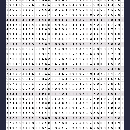
9
9
2
4
6
9
9
2
4
6
9
9
2
4
6
3
0
9
4
4
3
0
9
4
4
3
0
9
4
4
4
3
8
5
4
4
3
8
5
4
4
3
8
5
4
8
4
6
2
8
8
4
6
2
8
8
4
6
2
8
4
4
6
6
3
4
4
6
6
3
4
4
6
6
3
5
2
3
7
1
5
2
3
7
1
5
2
3
7
1
8
6
9
8
8
8
6
9
8
8
8
6
9
8
8
3
4
3
9
3
3
4
3
9
3
3
4
3
9
3
8
6
3
2
5
8
6
3
2
5
8
6
3
2
5
1
9
1
4
5
1
9
1
4
5
1
9
1
4
5
4
6
4
3
7
4
6
4
3
7
4
6
4
3
7
6
7
0
4
4
6
7
0
4
4
6
7
0
4
4
9
5
0
2
2
9
5
0
2
2
9
5
0
2
2
5
7
4
1
5
5
7
4
1
5
5
7
4
1
5
5
3
5
8
4
5
3
5
8
4
5
3
5
8
4
6
9
4
4
8
6
9
4
4
8
6
9
4
4
8
3
2
9
3
3
3
2
9
3
3
3
2
9
3
3
1
8
4
1
5
1
8
4
1
5
1
8
4
1
5
6
1
2
7
9
6
1
2
7
9
6
1
2
7
9
6
3
8
9
8
6
3
8
9
8
6
3
8
9
8
5
8
3
6
9
5
8
3
6
9
5
8
3
6
9
8
0
3
2
5
8
0
3
2
5
8
0
3
2
5
1
6
0
9
9
1
6
0
9
9
1
6
0
9
9
3
1
3
5
8
3
1
3
5
8
3
1
3
5
8
4
9
3
1
4
4
9
3
1
4
4
9
3
1
4
6
7
0
3
3
6
7
0
3
3
6
7
0
3
3
3
4
6
2
8
3
4
6
2
8
3
4
6
2
8
5
9
1
2
3
5
9
1
2
3
5
9
1
2
3
4
1
6
4
1
4
1
6
4
1
4
1
6
4
1
4
4
0
3
3
4
4
0
3
3
4
4
0
3
3
4
5
0
2
2
4
5
0
2
2
4
5
0
2
2
7
1
8
2
1
7
1
8
2
1
7
1
8
2
1
7
3
2
0
2
7
3
2
0
2
7
3
2
0
2
3
3
4
4
8
3
3
4
4
8
3
3
4
4
8
9
1
0
7
7
9
1
0
7
7
9
1
0
7
7
9
8
4
2
6
9
8
4
2
6
9
8
4
2
6
5
1
6
3
9
5
1
6
3
9
5
1
6
3
9
4
6
7
6
4
4
6
7
6
4
4
6
7
6
4
5
3
2
3
5
5
3
2
3
5
5
3
2
3
5
2
9
8
5
4
2
9
8
5
4
2
9
8
5
4
9
9
4
9
4
9
9
4
9
4
9
9
4
9
4
5
0
3
4
7
5
0
3
4
7
5
0
3
4
7
9
9
3
3
6
9
9
3
3
6
9
9
3
3
6
1
7
0
4
4
1
7
0
4
4
1
7
0
4
4
6
0
1
7
8
6
0
1
7
8
6
0
1
7
8
5
3
4
7
2
5
3
4
7
2
5
3
4
7
2
2
7
9
9
9
2
7
9
9
9
2
7
9
9
9
4
6
8
5
4
4
6
8
5
4
4
6
8
5
4
1
6
6
1
7
1
6
6
1
7
1
6
6
1
7
2
1
9
8
8
2
1
9
8
8
2
1
9
8
8
3
5
4
0
4
3
5
4
0
4
3
5
4
0
4
5
5
9
0
9
5
5
9
0
9
5
5
9
0
9
6
2
3
1
4
6
2
3
1
4
6
2
3
1
4
9
8
0
1
1
9
8
0
1
1
9
8
0
1
1
8
8
8
5
4
8
8
8
5
4
8
8
8
5
4
9
1
6
0
6
9
1
6
0
6
9
1
6
0
6
9
7
5
0
5
9
7
5
0
5
9
7
5
0
5
4
7
6
8
5
4
7
6
8
5
4
7
6
8
5
4
3
3
9
3
4
3
3
9
3
4
3
3
9
3
9
6
1
4
5
9
6
1
4
5
9
6
1
4
5
6
5
6
3
9
6
5
6
3
9