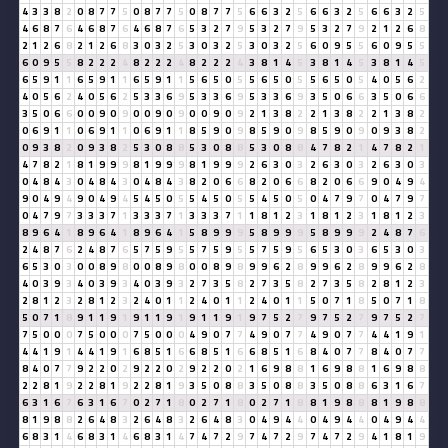
4
3
3
8
2
0
8
7
7
5
0
8
7
7
5
0
8
7
7
5
6
6
3
2
5
6
6
3
2
5
6
6
3
2
5
4
6
8
7
6
4
6
8
7
6
4
6
8
7
6
5
3
2
7
9
5
3
2
7
9
5
3
2
7
9
2
1
2
6
8
2
1
2
6
8
2
1
2
6
8
3
0
3
2
5
3
0
3
2
5
3
0
3
2
5
6
0
9
5
5
6
0
9
5
5
6
0
9
5
5
8
2
2
2
4
8
2
2
2
4
8
2
2
2
4
3
8
1
4
5
3
8
1
4
5
3
8
1
4
5
6
5
9
1
1
6
5
9
1
1
6
5
9
1
1
5
6
5
0
5
5
6
5
0
5
5
6
5
0
5
4
0
5
6
2
4
0
5
6
2
4
0
5
6
2
5
3
3
6
9
5
3
3
6
9
5
3
3
6
9
3
5
0
6
6
3
5
0
6
6
3
5
0
6
6
0
0
9
0
9
0
0
9
0
9
0
0
9
0
9
2
1
3
8
2
2
1
3
8
2
2
1
3
8
2
0
6
9
1
1
0
6
9
1
1
0
6
9
1
1
8
5
9
0
9
8
5
9
0
9
8
5
9
0
9
0
9
3
8
2
0
9
3
8
2
0
9
3
8
2
5
3
0
8
8
5
3
0
8
8
5
3
0
8
8
4
7
8
2
1
4
7
8
2
1
4
7
8
2
1
8
1
9
9
9
8
1
9
9
9
8
1
9
9
9
2
6
3
0
3
2
6
3
0
3
2
6
3
0
3
0
4
8
4
3
0
4
8
4
3
0
4
8
4
3
8
2
0
6
6
8
2
0
6
6
8
2
0
6
6
9
0
4
9
4
9
0
4
9
4
9
0
4
9
4
5
4
5
0
5
5
4
5
0
5
5
4
5
0
5
0
4
7
9
7
0
4
7
9
7
0
4
7
9
7
3
3
3
7
1
3
3
3
7
1
3
3
3
7
1
1
8
1
2
3
1
8
1
2
3
1
8
1
2
3
8
9
6
4
1
8
9
6
4
1
8
9
6
4
1
5
8
9
9
9
5
8
9
9
9
5
8
9
9
9
2
4
8
7
6
2
4
8
7
6
2
4
8
7
6
5
7
5
9
5
5
7
5
9
5
5
7
5
9
5
6
5
3
0
3
6
5
3
0
3
6
5
3
0
3
0
0
8
9
8
0
0
8
9
8
0
0
8
9
8
9
9
6
2
8
9
9
6
2
8
9
9
6
2
8
4
0
3
9
3
4
0
3
9
3
4
0
3
9
3
2
7
3
5
8
2
7
3
5
8
2
7
3
5
8
2
8
1
2
3
2
8
1
2
3
2
8
1
2
3
2
4
0
1
1
2
4
0
1
1
2
4
0
1
1
5
0
7
1
8
5
0
7
1
8
5
0
7
1
8
9
1
1
9
1
9
1
1
9
1
9
1
1
9
1
9
7
5
2
7
9
7
5
2
7
9
7
5
2
7
7
5
0
0
0
7
5
0
0
0
7
5
0
0
0
4
9
0
7
7
4
9
0
7
7
4
9
0
7
7
4
4
1
9
1
4
4
1
9
1
4
4
1
9
1
6
8
5
1
6
6
8
5
1
6
6
8
5
1
6
8
4
0
7
7
8
4
0
7
7
8
4
0
7
7
9
2
2
0
2
9
2
2
0
2
9
2
2
0
2
1
6
9
8
8
1
6
9
8
8
1
6
9
8
8
2
2
8
1
9
2
2
8
1
9
2
2
8
1
9
3
5
0
8
8
3
5
0
8
8
3
5
0
8
8
6
3
1
6
7
6
3
1
6
7
6
3
1
6
7
0
2
7
1
8
0
2
7
1
8
0
2
7
1
8
8
1
9
8
8
8
1
9
8
8
8
1
9
8
8
2
6
4
8
3
2
6
4
8
3
2
6
4
8
3
0
4
9
4
4
0
4
9
4
4
0
4
9
4
4
6
8
3
1
4
6
8
3
1
4
6
8
3
1
4
7
4
7
2
9
7
4
7
2
9
7
4
7
2
9
4
1
8
1
9