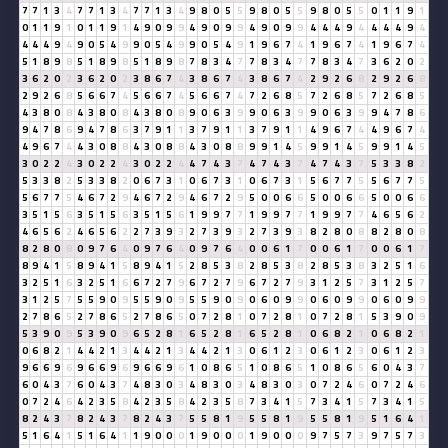
7
7
1
3
4
7
7
1
3
4
7
7
1
3
4
9
8
0
5
5
9
8
0
5
5
9
8
0
5
5
0
1
1
9
1
0
1
1
9
1
0
1
1
9
1
4
9
0
9
9
4
9
0
9
9
4
9
0
9
9
4
4
4
9
4
4
4
4
9
4
4
4
4
9
4
9
0
5
4
9
9
0
5
4
9
9
0
5
4
9
1
9
6
7
4
1
9
6
7
4
1
9
6
7
4
5
1
8
9
8
5
1
8
9
8
5
1
8
9
8
7
8
3
4
7
7
8
3
4
7
7
8
3
4
7
3
6
2
0
2
3
6
2
0
2
3
6
2
0
2
3
8
6
7
4
3
8
6
7
4
3
8
6
7
4
2
9
2
6
8
2
9
2
6
8
2
9
2
6
8
5
6
6
7
4
5
6
6
7
4
5
6
6
7
4
7
2
6
8
5
7
2
6
8
5
7
2
6
8
5
4
3
8
0
8
4
3
8
0
8
4
3
8
0
8
9
0
6
3
9
9
0
6
3
9
9
0
6
3
9
9
4
7
8
6
9
4
7
8
6
9
4
7
8
6
3
7
9
1
1
3
7
9
1
1
3
7
9
1
1
4
9
6
7
4
4
9
6
7
4
4
9
6
7
4
4
3
0
8
8
4
3
0
8
8
4
3
0
8
8
9
9
1
4
5
9
9
1
4
5
9
9
1
4
5
3
0
2
2
4
3
0
2
2
4
3
0
2
2
4
4
7
4
3
7
4
7
4
3
7
4
7
4
3
7
5
3
3
8
2
5
3
3
8
2
5
3
3
8
2
0
6
7
3
1
0
6
7
3
1
0
6
7
3
1
5
6
7
7
5
5
6
7
7
5
5
6
7
7
5
4
6
7
2
9
4
6
7
2
9
4
6
7
2
9
5
0
0
6
6
5
0
0
6
6
5
0
0
6
6
3
5
1
5
6
3
5
1
5
6
3
5
1
5
6
1
9
9
7
7
1
9
9
7
7
1
9
9
7
7
4
6
5
6
2
4
6
5
6
2
4
6
5
6
2
2
7
3
9
3
2
7
3
9
3
2
7
3
9
3
8
2
8
0
8
8
2
8
0
8
8
2
8
0
8
0
9
7
6
4
0
9
7
6
4
0
9
7
6
4
0
0
6
1
7
0
0
6
1
7
0
0
6
1
7
8
9
4
1
5
8
9
4
1
5
8
9
4
1
5
2
8
5
3
8
2
8
5
3
8
2
8
5
3
8
3
2
5
1
6
3
2
5
1
6
3
2
5
1
6
6
7
2
7
9
6
7
2
7
9
6
7
2
7
9
3
1
2
5
7
3
1
2
5
7
3
1
2
5
7
5
5
9
0
9
5
5
9
0
9
5
5
9
0
9
0
6
0
9
9
0
6
0
9
9
0
6
0
9
9
2
7
8
6
5
2
7
8
6
5
2
7
8
6
5
0
7
2
8
1
0
7
2
8
1
0
7
2
8
1
5
3
9
0
9
5
3
9
0
9
5
3
9
0
9
6
5
2
8
1
6
5
2
8
1
6
5
2
8
1
0
6
8
2
1
0
6
8
2
1
0
6
8
2
1
4
4
2
1
3
4
4
2
1
3
4
4
2
1
3
0
6
1
2
3
0
6
1
2
3
0
6
1
2
3
9
6
6
9
6
9
6
6
9
6
9
6
6
9
6
1
0
8
6
5
1
0
8
6
5
1
0
8
6
5
6
0
4
3
7
6
0
4
3
7
6
0
4
3
7
4
8
3
0
3
4
8
3
0
3
4
8
3
0
3
0
7
2
4
6
0
7
2
4
6
0
7
2
4
6
4
2
3
5
8
4
2
3
5
8
4
2
3
5
8
7
3
4
1
5
7
3
4
1
5
7
3
4
1
5
8
2
4
3
7
8
2
4
3
7
8
2
4
3
7
5
5
8
1
9
5
5
8
1
9
5
5
8
1
9
5
1
6
4
1
5
1
6
4
1
5
1
6
4
1
1
9
0
0
0
1
9
0
0
0
1
9
0
0
0
9
7
5
7
3
9
7
5
7
3