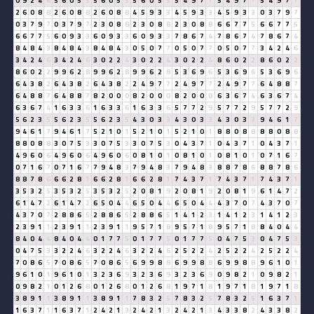
0
9
2
4
6
5
6
0
5
5
5
6
0
5
5
5
6
0
5
5
5
4
9
7
7
5
4
9
7
7
5
4
9
7
7
2
6
0
8
8
2
6
0
8
8
2
6
0
8
8
4
5
9
3
3
4
5
9
3
3
4
5
9
3
3
0
3
7
9
7
0
3
7
9
7
0
3
7
9
7
2
3
0
8
8
2
3
0
8
8
2
3
0
8
8
6
6
7
7
5
6
6
7
7
5
6
6
7
7
5
6
0
9
3
3
6
0
9
3
3
6
0
9
3
3
7
8
6
7
4
7
8
6
7
4
7
8
6
7
4
8
4
8
4
3
8
4
8
4
3
8
4
8
4
3
0
5
0
7
7
0
5
0
7
7
0
5
0
7
7
3
4
2
4
6
3
4
2
4
6
3
4
2
4
6
3
0
2
2
4
3
0
2
2
4
3
0
2
2
4
8
6
0
2
2
8
6
0
2
2
8
6
0
2
2
9
9
6
2
8
9
9
6
2
8
9
9
6
2
8
5
3
6
9
6
5
3
6
9
6
5
3
6
9
6
6
4
3
8
2
6
4
3
8
2
6
4
3
8
2
2
4
9
7
7
2
4
9
7
7
2
4
9
7
7
6
4
8
8
7
6
4
8
8
7
6
4
8
8
7
8
2
0
0
0
8
2
0
0
0
8
2
0
0
0
6
3
6
7
4
6
3
6
7
4
6
3
6
7
4
1
6
3
3
6
1
6
3
3
6
1
6
3
3
6
5
7
7
2
9
5
7
7
2
9
5
7
7
2
9
5
6
2
3
5
5
6
2
3
5
5
6
2
3
5
4
3
0
3
3
4
3
0
3
3
4
3
0
3
3
9
4
6
1
7
9
4
6
1
7
9
4
6
1
7
5
2
1
0
1
5
2
1
0
1
5
2
1
0
1
8
8
0
8
8
8
8
0
8
8
8
8
0
8
8
3
0
7
5
3
3
0
7
5
3
3
0
7
5
3
0
4
3
7
1
0
4
3
7
1
0
4
3
7
1
4
9
6
0
6
4
9
6
0
6
4
9
6
0
6
0
8
1
0
1
0
8
1
0
1
0
8
1
0
1
0
7
1
6
7
0
7
1
6
7
0
7
1
6
7
7
9
4
8
3
7
9
4
8
3
7
9
4
8
3
8
8
7
8
6
8
8
7
8
6
8
8
7
8
6
6
6
2
8
1
6
6
2
8
1
6
6
2
8
1
7
4
3
7
1
7
4
3
7
1
7
4
3
7
1
3
5
3
2
5
3
5
3
2
5
3
5
3
2
5
2
0
8
1
9
2
0
8
1
9
2
0
8
1
9
6
1
4
7
2
6
1
4
7
2
6
1
4
7
2
6
5
0
4
4
6
5
0
4
4
6
5
0
4
4
4
3
7
0
7
4
3
7
0
7
4
3
7
0
7
2
8
8
6
5
2
8
8
6
5
2
8
8
6
5
1
4
1
2
3
1
4
1
2
3
1
4
1
2
3
2
3
9
1
1
2
3
9
1
1
2
3
9
1
1
9
5
7
1
8
9
5
7
1
8
9
5
7
1
8
8
4
0
4
4
8
4
0
4
4
8
4
0
4
4
0
1
7
7
5
0
1
7
7
5
0
1
7
7
5
0
4
7
5
3
0
4
7
5
3
0
4
7
5
3
3
2
2
4
6
3
2
2
4
6
3
2
2
4
6
2
5
2
2
4
2
5
2
2
4
2
5
2
2
4
7
0
8
6
5
7
0
8
6
5
7
0
8
6
5
6
9
9
8
8
6
9
9
8
8
6
9
9
8
8
9
6
1
0
1
9
6
1
0
1
9
6
1
0
1
3
2
3
6
9
3
2
3
6
9
3
2
3
6
9
0
9
8
2
1
0
9
8
2
1
0
9
8
2
1
0
1
2
6
8
0
1
2
6
8
0
1
2
6
8
1
9
7
1
8
1
9
7
1
8
1
9
7
1
8
3
8
9
1
1
3
8
9
1
1
3
8
9
1
1
7
8
3
2
5
7
8
3
2
5
7
8
3
2
5
1
6
3
7
1
1
6
3
7
1
1
6
3
7
1
2
4
2
1
3
2
4
2
1
3
2
4
2
1
3
4
3
3
8
2
4
3
3
8
2