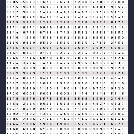
9
0
8
5
4
5
6
7
3
1
5
6
7
3
1
5
6
7
3
1
7
2
8
0
8
7
2
8
0
8
7
2
8
0
8
9
6
1
5
6
9
6
1
5
6
9
6
1
5
6
4
3
0
1
1
4
3
0
1
1
4
3
0
1
1
9
0
5
7
3
9
0
5
7
3
9
0
5
7
3
1
4
4
2
6
1
4
4
2
6
1
4
4
2
6
5
1
1
7
8
5
1
1
7
8
5
1
1
7
8
8
4
2
5
7
8
4
2
5
7
8
4
2
5
7
5
4
4
4
8
5
4
4
4
8
5
4
4
4
8
3
2
5
3
8
3
2
5
3
8
3
2
5
3
8
9
2
7
8
6
9
2
7
8
6
9
2
7
8
6
8
1
7
1
8
8
1
7
1
8
8
1
7
1
8
9
8
4
9
4
9
8
4
9
4
9
8
4
9
4
2
9
1
4
5
2
9
1
4
5
2
9
1
4
5
8
7
1
3
4
8
7
1
3
4
8
7
1
3
4
3
5
5
2
7
3
5
5
2
7
3
5
5
2
7
1
5
1
6
7
1
5
1
6
7
1
5
1
6
7
8
3
6
2
8
8
3
6
2
8
8
3
6
2
8
9
8
5
0
5
9
8
5
0
5
9
8
5
0
5
8
5
5
0
5
8
5
5
0
5
8
5
5
0
5
2
7
5
5
1
2
7
5
5
1
2
7
5
5
1
5
6
6
1
7
5
6
6
1
7
5
6
6
1
7
5
6
9
7
7
5
6
9
7
7
5
6
9
7
7
8
1
6
1
7
8
1
6
1
7
8
1
6
1
7
9
2
7
4
2
9
2
7
4
2
9
2
7
4
2
1
2
4
6
1
1
2
4
6
1
1
2
4
6
1
4
8
2
0
2
4
8
2
0
2
4
8
2
0
2
1
1
2
4
6
1
1
2
4
6
1
1
2
4
6
3
4
2
4
6
3
4
2
4
6
3
4
2
4
6
4
9
3
5
8
4
9
3
5
8
4
9
3
5
8
3
0
0
9
9
3
0
0
9
9
3
0
0
9
9
9
0
9
9
9
9
0
9
9
9
9
0
9
9
9
9
6
2
9
2
9
6
2
9
2
9
6
2
9
2
3
1
9
1
1
3
1
9
1
1
3
1
9
1
1
3
7
2
4
6
3
7
2
4
6
3
7
2
4
6
8
4
5
1
6
8
4
5
1
6
8
4
5
1
6
4
0
4
1
5
4
0
4
1
5
4
0
4
1
5
3
0
2
7
9
3
0
2
7
9
3
0
2
7
9
7
3
1
0
1
7
3
1
0
1
7
3
1
0
1
3
6
1
9
1
3
6
1
9
1
3
6
1
9
1
1
1
8
0
8
1
1
8
0
8
1
1
8
0
8
9
7
2
0
2
9
7
2
0
2
9
7
2
0
2
6
0
0
3
3
6
0
0
3
3
6
0
0
3
3
5
1
1
6
7
5
1
1
6
7
5
1
1
6
7
3
5
7
8
6
3
5
7
8
6
3
5
7
8
6
3
5
8
9
8
3
5
8
9
8
3
5
8
9
8
2
4
6
4
1
2
4
6
4
1
2
4
6
4
1
8
0
5
3
8
8
0
5
3
8
8
0
5
3
8
4
9
2
7
9
4
9
2
7
9
4
9
2
7
9
8
5
7
9
7
8
5
7
9
7
8
5
7
9
7
7
1
9
9
9
7
1
9
9
9
7
1
9
9
9
1
3
9
2
2
1
3
9
2
2
1
3
9
2
2
5
4
4
9
4
5
4
4
9
4
5
4
4
9
4
2
3
8
6
5
2
3
8
6
5
2
3
8
6
5
2
1
4
4
8
2
1
4
4
8
2
1
4
4
8
6
4
4
4
8
6
4
4
4
8
6
4
4
4
8
1
9
0
6
6
1
9
0
6
6
1
9
0
6
6
6
5
7
1
8
6
5
7
1
8
6
5
7
1
8
6
1
6
8
5
6
1
6
8
5
6
1
6
8
5
9
0
9
8
8
9
0
9
8
8
9
0
9
8
8
1
2
4
5
9