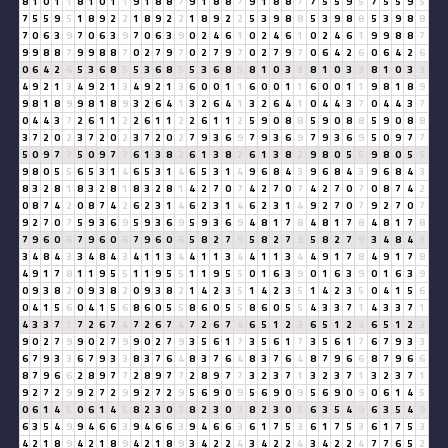
8
1
0
1
1
8
1
0
1
1
9
1
8
8
7
9
1
8
8
7
9
1
8
8
7
7
5
5
9
5
7
5
5
9
5
7
5
5
9
5
1
8
9
2
2
1
8
9
2
2
1
8
9
2
2
5
3
9
8
8
5
3
9
8
8
5
3
9
8
8
7
0
6
3
9
7
0
6
3
9
7
0
6
3
9
0
2
4
6
1
0
2
4
6
1
0
2
4
6
1
9
9
8
8
7
9
9
8
8
7
9
9
8
8
7
0
2
7
9
7
0
2
7
9
7
0
2
7
9
7
0
6
4
2
6
0
6
4
2
6
0
6
4
2
6
5
3
6
8
5
5
3
6
8
5
5
3
6
8
5
8
1
0
3
3
8
1
0
3
3
8
1
0
3
3
4
9
2
1
3
4
9
2
1
3
4
9
2
1
3
6
0
0
1
1
6
0
0
1
1
6
0
0
1
1
9
8
1
8
9
9
8
1
8
9
9
8
1
8
9
3
2
6
4
1
3
2
6
4
1
3
2
6
4
1
0
4
4
3
7
0
4
4
3
7
0
4
4
3
7
2
6
1
1
2
2
6
1
1
2
2
6
1
1
2
5
9
0
8
8
5
9
0
8
8
5
9
0
8
8
3
7
2
0
2
3
7
2
0
2
3
7
2
0
2
7
9
3
6
9
7
9
3
6
9
7
9
3
6
9
5
0
9
7
7
5
0
9
7
7
5
0
9
7
7
6
1
3
8
2
6
1
3
8
2
6
1
3
8
2
9
8
0
5
5
9
8
0
5
5
9
8
0
5
5
6
5
3
1
4
6
5
3
1
4
6
5
3
1
4
9
6
8
4
3
9
6
8
4
3
9
6
8
4
3
8
3
2
8
1
8
3
2
8
1
8
3
2
8
1
4
2
7
0
7
4
2
7
0
7
4
2
7
0
7
0
8
7
4
2
0
8
7
4
2
0
8
7
4
2
6
2
3
1
4
6
2
3
1
4
6
2
3
1
4
9
2
7
0
7
9
2
7
0
7
9
2
7
0
7
5
9
3
6
9
5
9
3
6
9
5
9
3
6
9
4
8
1
7
8
4
8
1
7
8
4
8
1
7
8
7
9
6
0
6
7
9
6
0
6
7
9
6
0
6
5
8
2
7
9
5
8
2
7
9
5
8
2
7
9
3
4
8
4
3
3
4
8
4
3
3
4
8
4
3
4
1
1
3
4
4
1
1
3
4
4
1
1
3
4
4
9
1
7
8
4
9
1
7
8
4
9
1
7
8
1
1
9
5
5
1
1
9
5
5
1
1
9
5
5
0
1
6
3
9
0
1
6
3
9
0
1
6
3
9
0
9
3
8
2
0
9
3
8
2
0
9
3
8
2
1
4
2
3
5
1
4
2
3
5
1
4
2
3
5
0
4
1
5
6
0
4
1
5
6
0
4
1
5
6
8
6
0
5
5
8
6
0
5
5
8
6
0
5
5
4
3
3
7
1
4
3
3
7
1
4
3
3
7
1
7
2
6
7
4
7
2
6
7
4
7
2
6
7
4
6
5
1
2
3
6
5
1
2
3
6
5
1
2
3
9
0
2
7
9
9
0
2
7
9
9
0
2
7
9
3
5
6
1
7
3
5
6
1
7
3
5
6
1
7
6
7
9
3
3
6
7
9
3
3
6
7
9
3
3
8
3
7
6
4
8
3
7
6
4
8
3
7
6
4
8
7
9
6
6
8
7
9
6
6
8
7
9
6
6
2
8
9
7
7
2
8
9
7
7
2
8
9
7
7
3
2
3
7
1
3
2
3
7
1
3
2
3
7
1
9
2
7
2
9
9
2
7
2
9
9
2
7
2
9
5
6
9
0
9
5
6
9
0
9
5
6
9
0
9
0
6
1
4
5
0
6
1
4
5
0
6
1
4
5
8
2
3
0
3
8
2
3
0
3
8
2
3
0
3
6
3
5
4
9
6
3
5
4
9
6
3
5
4
9
9
4
6
6
3
9
4
6
6
3
9
4
6
6
3
6
1
7
5
3
6
1
7
5
3
6
1
7
5
3
4
2
1
8
9
4
2
1
8
9
4
2
1
8
9
3
4
2
2
4
3
4
2
2
4
3
4
2
2
4
7
7
6
5
2