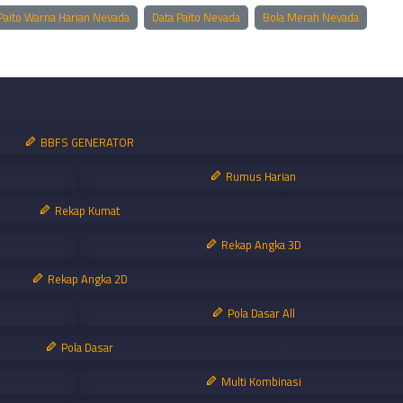
Paito Warna Harian Nevada
Data Paito Nevada
Bola Merah Nevada
BBFS GENERATOR
Rumus Harian
Rekap Kumat
Rekap Angka 3D
Rekap Angka 2D
Pola Dasar All
Pola Dasar
Multi Kombinasi