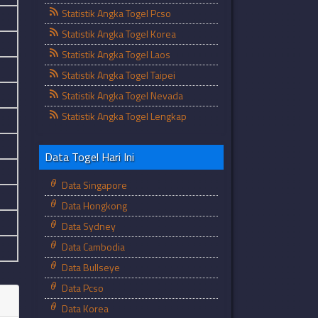
Statistik Angka Togel Pcso
Statistik Angka Togel Korea
Statistik Angka Togel Laos
Statistik Angka Togel Taipei
Statistik Angka Togel Nevada
Statistik Angka Togel Lengkap
Data Togel Hari Ini
Data Singapore
Data Hongkong
Data Sydney
Data Cambodia
Data Bullseye
Data Pcso
Data Korea