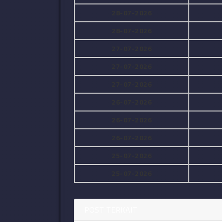
28-07-2026
28-07-2026
27-07-2026
27-07-2026
27-07-2026
26-07-2026
26-07-2026
26-07-2026
25-07-2026
25-07-2026
POST TERKAIT