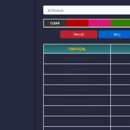
CLEAR
Merah
Biru
TANGGAL
06-08-2026
05-08-2026
04-08-2026
03-08-2026
02-08-2026
02-08-2026
02-08-2026