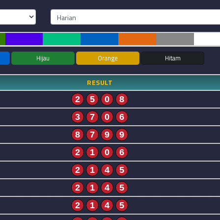
Hijau
Orange
Hitam
RESULT
2
5
0
8
3
7
0
6
8
7
9
9
2
1
0
6
2
1
4
5
2
1
4
5
2
1
4
5