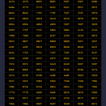
4210
4210
8691
8691
5007
5007
6484
6484
3170
3170
6432
6432
0912
0912
8043
8043
7781
7781
1507
1507
5879
5879
6829
6829
0410
0410
9076
9076
6934
6934
4856
4856
1697
1697
3039
3039
1101
1101
3864
3864
4143
4143
7990
7990
6537
6537
2539
2539
0913
0913
0827
0827
6809
6809
2651
2651
4281
4281
8929
8929
8048
8048
0425
0425
1752
1752
7297
7297
9131
9131
3309
3309
4975
4975
6045
6045
7613
7613
0072
0072
6249
6249
5697
5697
8963
8963
0652
0652
8160
8160
5474
5474
6109
6109
4485
4485
3929
3929
5021
5021
3963
3963
7306
7306
7082
7082
8743
8743
0824
0824
7962
7962
1770
1770
4605
4605
0616
0616
5063
5063
0317
0317
4156
4156
8571
8571
1964
1964
9587
9587
9338
9338
8312