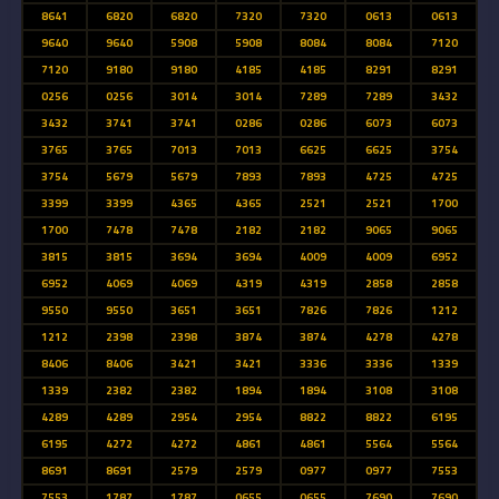
8641
6820
6820
7320
7320
0613
0613
9640
9640
5908
5908
8084
8084
7120
7120
9180
9180
4185
4185
8291
8291
0256
0256
3014
3014
7289
7289
3432
3432
3741
3741
0286
0286
6073
6073
3765
3765
7013
7013
6625
6625
3754
3754
5679
5679
7893
7893
4725
4725
3399
3399
4365
4365
2521
2521
1700
1700
7478
7478
2182
2182
9065
9065
3815
3815
3694
3694
4009
4009
6952
6952
4069
4069
4319
4319
2858
2858
9550
9550
3651
3651
7826
7826
1212
1212
2398
2398
3874
3874
4278
4278
8406
8406
3421
3421
3336
3336
1339
1339
2382
2382
1894
1894
3108
3108
4289
4289
2954
2954
8822
8822
6195
6195
4272
4272
4861
4861
5564
5564
8691
8691
2579
2579
0977
0977
7553
7553
1787
1787
0655
0655
7690
7690