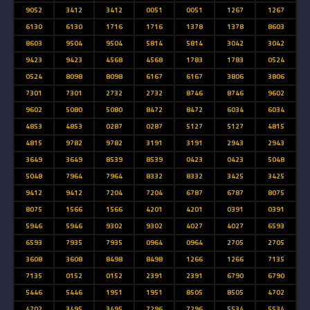
9052
3412
3412
0051
0051
1267
1267
6130
6130
1716
1716
1378
1378
8603
8603
9504
9504
5814
5814
3042
3042
9423
9423
4568
4568
1783
1783
0524
0524
8098
8098
6167
6167
3806
3806
7301
7301
2732
2732
8746
8746
9602
9602
5080
5080
8472
8472
6034
6034
4853
4853
0287
0287
5127
5127
4815
4815
9782
9782
3191
3191
2943
2943
3649
3649
8539
8539
0423
0423
5048
5048
7964
7964
8332
8332
3425
3425
9412
9412
7204
7204
6787
6787
8075
8075
1566
1566
4201
4201
0391
0391
5946
5946
9302
9302
4027
4027
6593
6593
7935
7935
0964
0964
2705
2705
3608
3608
8498
8498
1266
1266
7135
7135
0152
0152
2391
2391
6790
6790
5446
5446
1951
1951
8505
8505
4702
4702
3495
3495
7296
7296
5534
5534