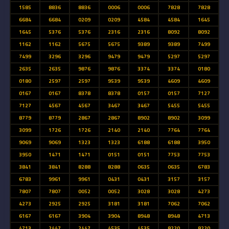
1585
8836
8836
0006
0006
7828
7828
6684
6684
0209
0209
4584
4584
1645
1645
5376
5376
2316
2316
8092
8092
1162
1162
5675
5675
9389
9389
7499
7499
3296
3296
9479
9479
5297
5297
2635
2635
9876
9876
3374
3374
0180
0180
2597
2597
9539
9539
4609
4609
0167
0167
8378
8378
0157
0157
7127
7127
4567
4567
3467
3467
5455
5455
8779
8779
2867
2867
8902
8902
3099
3099
1726
1726
2140
2140
7764
7764
9069
9069
1323
1323
6188
6188
3950
3950
1471
1471
0151
0151
7753
7753
3841
3841
8288
8288
0635
0635
6783
6783
9961
9961
0431
0431
3157
3157
7807
7807
0052
0052
3028
3028
4273
4273
2925
2925
3181
3181
7062
7062
6167
6167
3904
3904
8948
8948
4713
4713
2447
2447
4535
4535
8220
8220