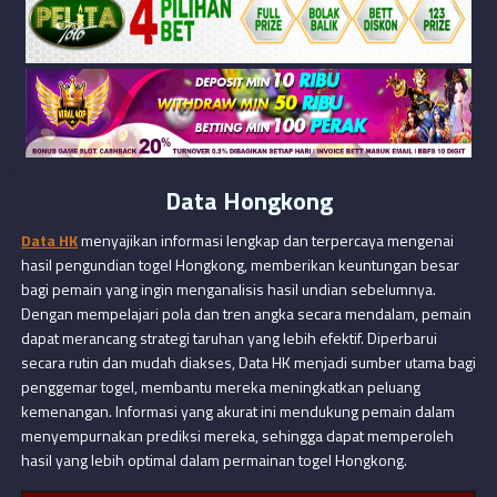
Data Hongkong
Data HK
menyajikan informasi lengkap dan terpercaya mengenai
hasil pengundian togel Hongkong, memberikan keuntungan besar
bagi pemain yang ingin menganalisis hasil undian sebelumnya.
Dengan mempelajari pola dan tren angka secara mendalam, pemain
dapat merancang strategi taruhan yang lebih efektif. Diperbarui
secara rutin dan mudah diakses, Data HK menjadi sumber utama bagi
penggemar togel, membantu mereka meningkatkan peluang
kemenangan. Informasi yang akurat ini mendukung pemain dalam
menyempurnakan prediksi mereka, sehingga dapat memperoleh
hasil yang lebih optimal dalam permainan togel Hongkong.