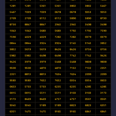
1281
1281
5361
5361
3802
3802
5467
5467
7039
7039
0678
0678
9353
9353
2709
2709
6112
6112
5890
5890
8730
8730
8847
8847
2945
2945
3498
3498
1043
1043
5683
5683
1792
1792
7590
7590
4029
4029
7282
7282
0379
0379
0844
0844
3924
3924
5145
5145
3852
3852
5619
5619
8426
8426
0756
0756
5982
5982
6498
6498
7742
7742
9426
9426
3979
3979
5468
5468
9838
9838
9500
9500
4870
4870
7132
7132
2351
2351
8813
8813
7634
7634
2099
2099
9583
9583
7652
7652
0354
0354
0653
0653
5733
5733
6235
6235
4285
4285
0015
0015
5511
5511
3103
3103
3173
3173
8469
8469
4757
4757
0561
0561
9345
9345
5189
5189
6823
6823
6351
6351
1475
1475
9165
9165
6841
6841