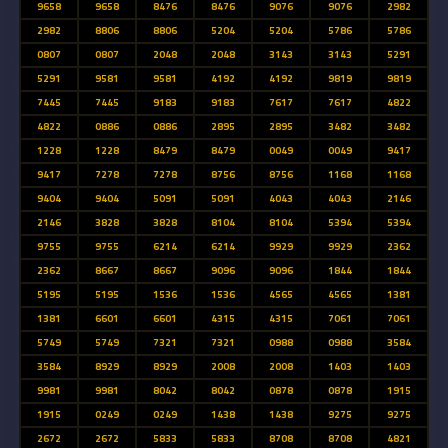
9658
9658
8476
8476
9076
9076
2982
2982
8806
8806
5204
5204
5786
5786
0807
0807
2048
2048
3143
3143
5291
5291
9581
9581
4192
4192
9819
9819
7445
7445
9183
9183
7617
7617
4822
4822
0886
0886
2895
2895
3482
3482
1228
1228
8479
8479
0049
0049
9417
9417
7278
7278
8756
8756
1168
1168
9404
9404
5091
5091
4043
4043
2146
2146
3828
3828
8104
8104
5394
5394
9755
9755
6214
6214
9929
9929
2362
2362
8667
8667
9096
9096
1844
1844
5195
5195
1536
1536
4565
4565
1381
1381
6601
6601
4315
4315
7061
7061
5749
5749
7321
7321
0988
0988
3584
3584
8929
8929
2008
2008
1403
1403
9981
9981
8042
8042
0878
0878
1915
1915
0249
0249
1438
1438
9275
9275
2672
2672
5833
5833
8708
8708
4821