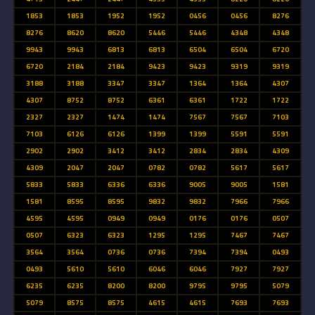
1853
1853
1952
1952
0456
0456
8276
8276
8620
8620
5446
5446
4348
4348
9943
9943
6813
6813
6504
6504
6720
6720
2184
2184
9423
9423
9319
9319
3188
3188
3347
3347
1364
1364
4307
4307
8752
8752
6361
6361
1722
1722
2327
2327
1474
1474
7567
7567
7103
7103
6126
6126
1399
1399
5591
5591
2902
2902
3412
3412
2834
2834
4309
4309
2047
2047
0782
0782
5617
5617
5833
5833
6336
6336
9005
9005
1581
1581
8595
8595
9832
9832
7966
7966
4595
4595
0949
0949
0176
0176
0507
0507
6323
6323
1295
1295
7467
7467
3564
3564
0736
0736
7394
7394
0493
0493
5610
5610
6046
6046
7927
7927
6235
6235
8200
8200
9795
9795
5079
5079
8575
8575
4615
4615
7693
7693