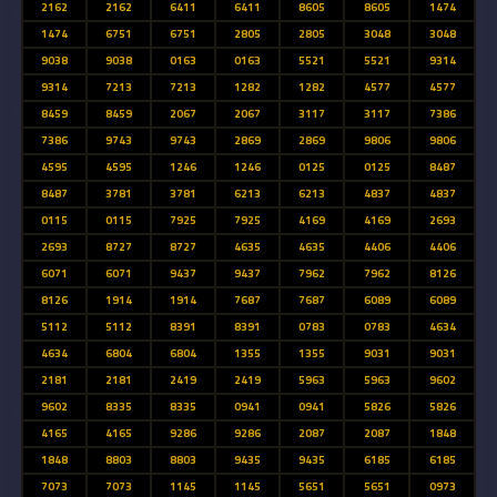
2162
2162
6411
6411
8605
8605
1474
1474
6751
6751
2805
2805
3048
3048
9038
9038
0163
0163
5521
5521
9314
9314
7213
7213
1282
1282
4577
4577
8459
8459
2067
2067
3117
3117
7386
7386
9743
9743
2869
2869
9806
9806
4595
4595
1246
1246
0125
0125
8487
8487
3781
3781
6213
6213
4837
4837
0115
0115
7925
7925
4169
4169
2693
2693
8727
8727
4635
4635
4406
4406
6071
6071
9437
9437
7962
7962
8126
8126
1914
1914
7687
7687
6089
6089
5112
5112
8391
8391
0783
0783
4634
4634
6804
6804
1355
1355
9031
9031
2181
2181
2419
2419
5963
5963
9602
9602
8335
8335
0941
0941
5826
5826
4165
4165
9286
9286
2087
2087
1848
1848
8803
8803
9435
9435
6185
6185
7073
7073
1145
1145
5651
5651
0973