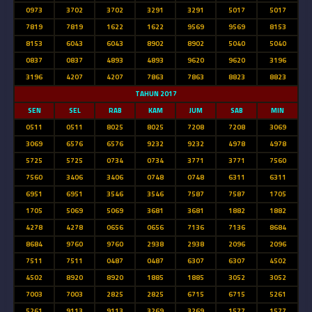
0973
3702
3702
3291
3291
5017
5017
7819
7819
1622
1622
9569
9569
8153
8153
6043
6043
8902
8902
5040
5040
0837
0837
4893
4893
9620
9620
3196
3196
4207
4207
7863
7863
8823
8823
TAHUN 2017
SEN
SEL
RAB
KAM
JUM
SAB
MIN
0511
0511
8025
8025
7208
7208
3069
3069
6576
6576
9232
9232
4978
4978
5725
5725
0734
0734
3771
3771
7560
7560
3406
3406
0748
0748
6311
6311
6951
6951
3546
3546
7587
7587
1705
1705
5069
5069
3681
3681
1882
1882
4278
4278
0656
0656
7136
7136
8684
8684
9760
9760
2938
2938
2096
2096
7511
7511
0487
0487
6307
6307
4502
4502
8920
8920
1885
1885
3052
3052
7003
7003
2825
2825
6715
6715
5261
5261
9113
9113
3269
3269
1577
1577