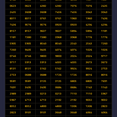
0623
0623
4382
4382
7076
7076
2435
2435
3608
3608
7456
7456
3043
3043
8311
8311
0761
0761
1960
1960
7436
7436
9576
9576
0920
0920
4294
4294
8157
8157
9637
9637
5894
5894
1181
1181
7380
7380
3968
3968
1776
1776
5905
5905
8540
8540
2543
2543
7260
7260
9405
9405
4074
4074
1026
1026
0746
0746
9800
9800
2024
2024
9717
9717
5913
5913
4035
4035
3673
3673
8131
8131
5162
5162
9924
9924
2753
2753
0688
0688
1726
1726
8016
8016
9581
9581
3135
3135
6805
6805
7691
7691
3495
3495
0684
0684
1143
1143
2989
2989
0213
0213
7110
7110
5967
5967
4713
4713
2192
2192
9032
9032
8352
8352
4800
4800
1306
1306
2823
2823
9101
9101
3648
3648
4064
4064