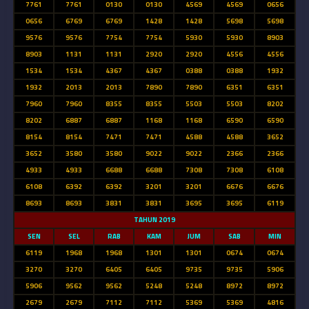
7761
7761
0130
0130
4569
4569
0656
0656
6769
6769
1428
1428
5698
5698
9576
9576
7754
7754
5930
5930
8903
8903
1131
1131
2920
2920
4556
4556
1534
1534
4367
4367
0388
0388
1932
1932
2013
2013
7890
7890
6351
6351
7960
7960
8355
8355
5503
5503
8202
8202
6887
6887
1168
1168
6590
6590
8154
8154
7471
7471
4588
4588
3652
3652
3580
3580
9022
9022
2366
2366
4933
4933
6688
6688
7308
7308
6108
6108
6392
6392
3201
3201
6676
6676
8693
8693
3831
3831
3695
3695
6119
TAHUN 2019
SEN
SEL
RAB
KAM
JUM
SAB
MIN
6119
1968
1968
1301
1301
0674
0674
3270
3270
6405
6405
9735
9735
5906
5906
9562
9562
5248
5248
8972
8972
2679
2679
7112
7112
5369
5369
4816