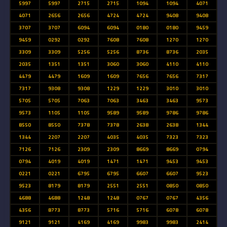
5997
5997
2715
2715
1094
1094
4071
4071
2656
2656
4724
4724
9408
9408
3707
3707
6094
6094
0180
0180
9459
9459
0292
0292
7608
7608
1270
1270
3309
3309
5256
5256
8736
8736
2035
2035
1351
1351
3060
3060
4110
4110
4479
4479
1609
1609
7656
7656
7317
7317
9308
9308
1229
1229
3010
3010
5705
5705
7063
7063
3463
3463
9573
9573
1105
1105
9589
9589
9786
9786
8550
8550
7378
7378
2638
2638
1344
1344
2207
2207
4035
4035
7323
7323
7126
7126
2309
2309
8669
8669
0794
0794
4019
4019
1471
1471
9453
9453
0221
0221
6795
6795
6607
6607
9523
9523
8179
8179
2551
2551
0850
0850
4688
4688
1248
1248
0767
0767
4356
4356
8773
8773
5716
5716
6078
6078
9121
9121
4169
4169
9983
9983
2414