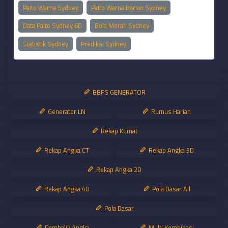
Paito Warna Sydney
Paito Warna Harian Sydney
Data Paito Sydney 6D
Bola Merah Sydney
Statistik Sydney
Prediksi Sydney
BBFS GENERATOR
Generator LN
Rumus Harian
Rekap Kumat
Rekap Angka CT
Rekap Angka 3D
Rekap Angka 2D
Rekap Angka 4D
Pola Dasar All
Pola Dasar
Pembalik Angka
Multi Kombinasi