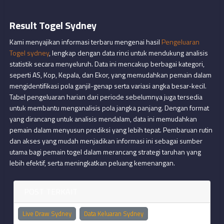
Result Togel Sydney
Kami menyajikan informasi terbaru mengenai hasil
Pengeluaran
Togel sydney
, lengkap dengan data rinci untuk mendukung analisis
statistik secara menyeluruh. Data ini mencakup berbagai kategori,
seperti AS, Kop, Kepala, dan Ekor, yang memudahkan pemain dalam
mengidentifikasi pola ganjil-genap serta variasi angka besar-kecil.
Tabel pengeluaran harian dari periode sebelumnya juga tersedia
untuk membantu menganalisis pola jangka panjang. Dengan format
yang dirancang untuk analisis mendalam, data ini memudahkan
pemain dalam menyusun prediksi yang lebih tepat. Pembaruan rutin
dan akses yang mudah menjadikan informasi ini sebagai sumber
utama bagi pemain togel dalam merancang strategi taruhan yang
lebih efektif, serta meningkatkan peluang kemenangan.
POST TERKAIT
Live Draw Sydney
Data Keluaran Sydney