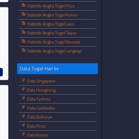
Statistik Angka Togel Pcso
Statistik Angka Togel Korea
Statistik Angka Togel Laos
Statistik Angka Togel Taipei
Statistik Angka Togel Nevada
n
Statistik Angka Togel Lengkap
ru
Data Togel Hari Ini
a
Data Singapore
Data Hongkong
Data Sydney
Data Cambodia
Data Bullseye
n
Data Pcso
ru
Data Korea