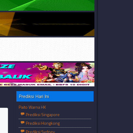
Prediksi Hari Ini
Paito Warna HK
Prediksi Singapore
Prediksi Hongkong
Prediksi Sydney