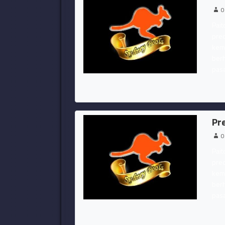
0
Pai
pre
kem
berh
pasa
Pr
0
Pai
pre
kem
berh
pasa