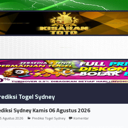
rediksi Togel Sydney
ediksi Sydney Kamis 06 Agustus 2026
5 Agustus 2026
Prediksi Togel Sydney
Komentar
to Sydney memberikan prediksi Sydney Dengan analisis yang mendalam,