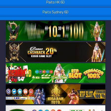
Paito HK 6D
Paito Sydney 6D