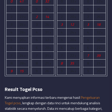
0
41
0
32
0
33
0
22
x
x
x
x
1
20
1
21
1
28
1
26
x
x
x
x
2
27
2
14
2
20
2
26
x
x
x
x
3
25
3
24
3
12
3
18
x
x
x
x
4
28
4
31
4
24
4
32
x
x
x
x
5
20
5
32
5
20
5
26
x
x
x
x
6
24
6
20
6
24
6
22
x
x
x
x
7
24
7
31
7
22
7
39
x
x
x
x
8
28
8
21
8
35
8
21
x
x
x
x
9
15
9
26
9
34
9
20
x
x
x
x
Result Togel Pcso
Kami menyajikan informasi terbaru mengenai hasil
Pengeluaran
Togel pcso
, lengkap dengan data rinci untuk mendukung analisis
statistik secara menyeluruh. Data ini mencakup berbagai kategori,