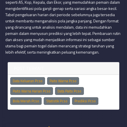
seperti AS, Kop, Kepala, dan Ekor, yang memudahkan pemain dalam
mengidentifikasi pola ganjil-genap serta variasi angka besar-kecil.
Tabel pengeluaran harian dari periode sebelumnya juga tersedia
untuk membantu menganalisis pola jangka panjang. Dengan format
yang dirancang untuk analisis mendalam, data ini memudahkan
pemain dalam menyusun prediksi yang lebih tepat. Pembaruan rutin
dan akses yang mudah menjadikan informasi ini sebagai sumber
utama bagi pemain togel dalam merancang strategi taruhan yang
lebih efektif, serta meningkatkan peluang kemenangan.
POST TERKAIT
Data Keluaran Pcso
Paito Warna Pcso
Paito Warna Harian Pcso
Data Paito Pcso
Bola Merah Pcso
Statistik Pcso
Prediksi Pcso