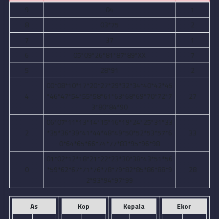
9
04
1
8
03*75
2
7
37
1
6
05*09*26*81*87*89*XX
7
5
28*91
2
00*08*10*17*20*27*29*32*34*40*42*45
4
*46*47*54*55*58*61*63*68*69*70*72*7
27
3*80*84*90
06*07*11*13*14*15*16*19*24*25*31*33
2
*35*36*39*41*44*48*49*50*52*53*57*6
33
0*64*65*66*74*77*83*95*96*98
01*02*12*18*21*22*23*30*38*43*51*56
0
*59*62*67*71*76*78*79*82*85*86*88*9
28
2*93*94*97*99
As
Kop
Kepala
Ekor