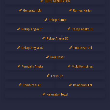
BBFS GENERATOR
Generator LN
Rumus Harian
Rekap Kumat
Rekap Angka CT
Rekap Angka 3D
Rekap Angka 2D
Rekap Angka 4D
Pola Dasar All
Pola Dasar
Pembalik Angka
Multi Kombinasi
LN vs DN
Kombinasi 4D
Kolaborasi LN
Kalkulator Togel