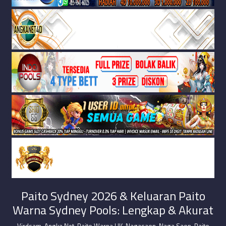
Paito Sydney 2026 & Keluaran Paito
Warna Sydney Pools: Lengkap & Akurat