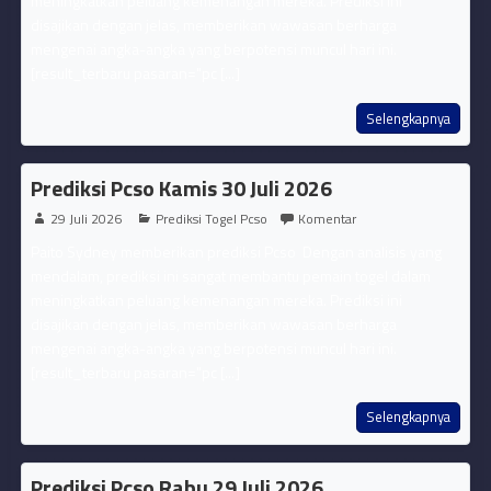
meningkatkan peluang kemenangan mereka. Prediksi ini
disajikan dengan jelas, memberikan wawasan berharga
mengenai angka-angka yang berpotensi muncul hari ini.
[result_terbaru pasaran="pc [...]
Selengkapnya
Prediksi Pcso Kamis 30 Juli 2026
29 Juli 2026
Prediksi Togel Pcso
Komentar
Paito Sydney memberikan prediksi Pcso Dengan analisis yang
mendalam, prediksi ini sangat membantu pemain togel dalam
meningkatkan peluang kemenangan mereka. Prediksi ini
disajikan dengan jelas, memberikan wawasan berharga
mengenai angka-angka yang berpotensi muncul hari ini.
[result_terbaru pasaran="pc [...]
Selengkapnya
Prediksi Pcso Rabu 29 Juli 2026