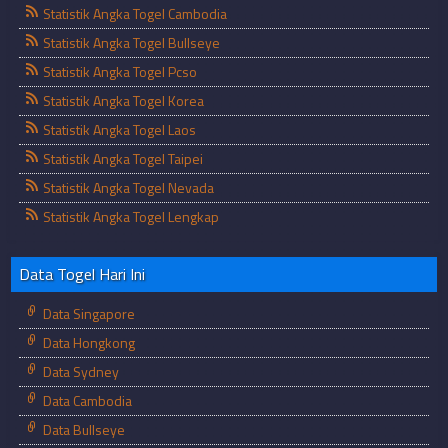
Statistik Angka Togel Cambodia
Statistik Angka Togel Bullseye
Statistik Angka Togel Pcso
Statistik Angka Togel Korea
Statistik Angka Togel Laos
Statistik Angka Togel Taipei
Statistik Angka Togel Nevada
Statistik Angka Togel Lengkap
Data Togel Hari Ini
Data Singapore
Data Hongkong
Data Sydney
Data Cambodia
Data Bullseye