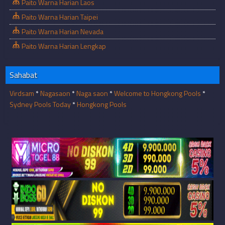
Paito Warna Harian Laos
Paito Warna Harian Taipei
Paito Warna Harian Nevada
Paito Warna Harian Lengkap
Sahabat
Virdsam
*
Nagasaon
*
Naga saon
*
Welcome to Hongkong Pools
*
Sydney Pools Today
*
Hongkong Pools