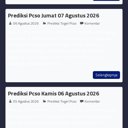
Prediksi Pcso Jumat 07 Agustus 2026
06 Agustus 2026
Prediksi Togel Pcso
Komentar
Paito Sydney memberikan prediksi Pcso Dengan analisis yang
mendalam, prediksi ini sangat membantu pemain togel dalam
meningkatkan peluang kemenangan mereka. Prediksi ini
disajikan dengan jelas, memberikan wawasan berharga
mengenai angka-angka yang berpotensi muncul hari ini.
[result_terbaru pasaran="pc [...]
Selengkapnya
Prediksi Pcso Kamis 06 Agustus 2026
05 Agustus 2026
Prediksi Togel Pcso
Komentar
Paito Sydney memberikan prediksi Pcso Dengan analisis yang
mendalam, prediksi ini sangat membantu pemain togel dalam
meningkatkan peluang kemenangan mereka. Prediksi ini