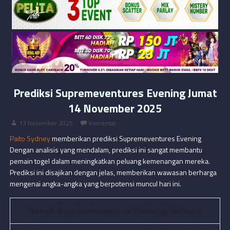
Prediksi Supremeventures Evening Jumat
14 November 2025
13 November 2025
Komentar
Paito Sydney
memberikan prediksi Supremeventures Evening
Dengan analisis yang mendalam, prediksi ini sangat membantu
pemain togel dalam meningkatkan peluang kemenangan mereka.
Prediksi ini disajikan dengan jelas, memberikan wawasan berharga
mengenai angka-angka yang berpotensi muncul hari ini.
Result Supremeventures Evening Terbaru