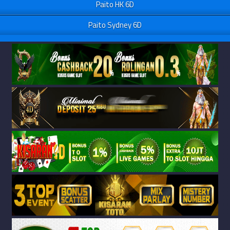
Paito HK 6D
Paito Sydney 6D