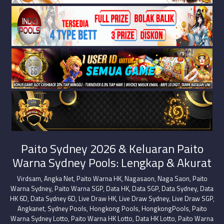
Paito Sydney 2026 & Keluaran Paito
Warna Sydney Pools: Lengkap & Akurat
Virdsam
,
Angka Net
,
Paito Warna HK
,
Nagasaon
,
Naga Saon
,
Paito
Warna Sydney
,
Paito Warna SGP
,
Data HK
,
Data SGP
,
Data Sydney
,
Data
HK 6D
,
Data Sydney 6D
,
Live Draw HK
,
Live Draw Sydney
,
Live Draw SGP
,
Angkanet
,
Sydney Pools
,
Hongkong Pools
,
HongkongPools
,
Paito
Warna Sydney Lotto
,
Paito Warna HK Lotto
,
Data HK Lotto
,
Paito Warna