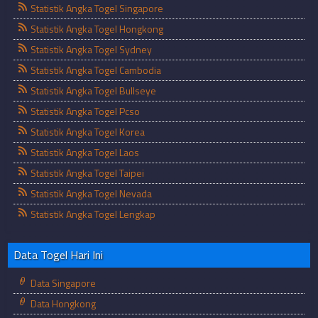
Statistik Angka Togel Singapore
Statistik Angka Togel Hongkong
Statistik Angka Togel Sydney
Statistik Angka Togel Cambodia
Statistik Angka Togel Bullseye
Statistik Angka Togel Pcso
Statistik Angka Togel Korea
Statistik Angka Togel Laos
Statistik Angka Togel Taipei
Statistik Angka Togel Nevada
Statistik Angka Togel Lengkap
Data Togel Hari Ini
Data Singapore
Data Hongkong