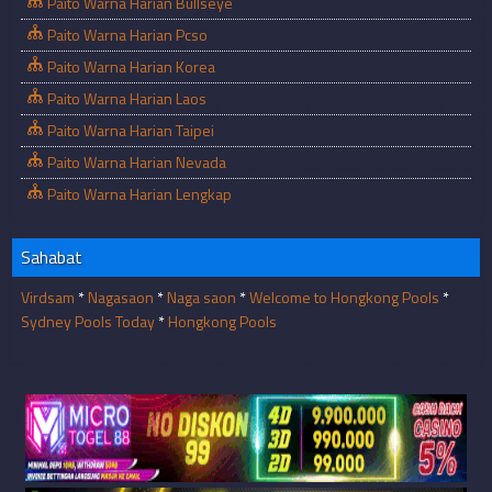
Paito Warna Harian Bullseye
Paito Warna Harian Pcso
Paito Warna Harian Korea
Paito Warna Harian Laos
Paito Warna Harian Taipei
Paito Warna Harian Nevada
Paito Warna Harian Lengkap
Sahabat
Virdsam
*
Nagasaon
*
Naga saon
*
Welcome to Hongkong Pools
*
Sydney Pools Today
*
Hongkong Pools