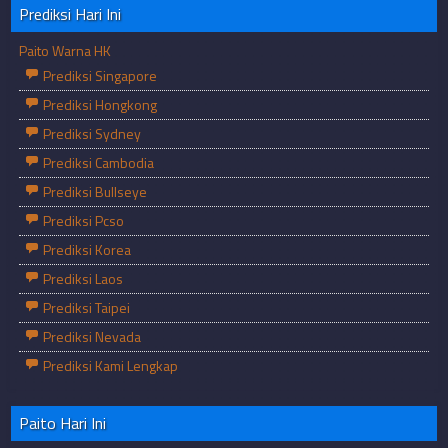
Prediksi Hari Ini
Paito Warna HK
Prediksi Singapore
Prediksi Hongkong
Prediksi Sydney
Prediksi Cambodia
Prediksi Bullseye
Prediksi Pcso
Prediksi Korea
Prediksi Laos
Prediksi Taipei
Prediksi Nevada
Prediksi Kami Lengkap
Paito Hari Ini