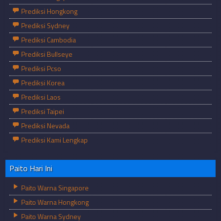
Prediksi Hongkong
Prediksi Sydney
Prediksi Cambodia
Prediksi Bullseye
Prediksi Pcso
Prediksi Korea
Prediksi Laos
Prediksi Taipei
Prediksi Nevada
Prediksi Kami Lengkap
Paito Hari Ini
Paito Warna Singapore
Paito Warna Hongkong
Paito Warna Sydney