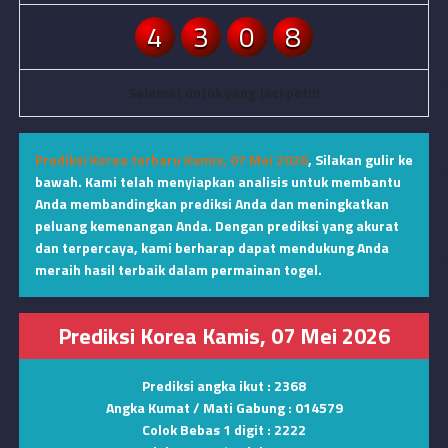
4
3
0
8
Selamat untuk yang Jackpot!!!
Prediksi Korea terbaru Kamis, 07 Mei 2026
,
Silakan gulir ke
bawah. Kami telah menyiapkan analisis untuk membantu
Anda membandingkan prediksi Anda dan meningkatkan
peluang kemenangan Anda. Dengan prediksi yang akurat
dan terpercaya, kami berharap dapat mendukung Anda
meraih hasil terbaik dalam permainan togel.
Prediksi Korea Kamis, 07 Mei 2026
Prediksi angka ikut :
2368
Angka Kumat / Mati Gabung :
014579
Colok Bebas 1 digit :
2222