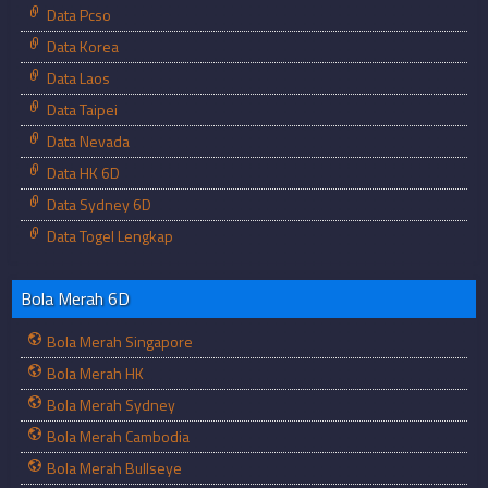
Data Pcso
Data Korea
Data Laos
Data Taipei
Data Nevada
Data HK 6D
Data Sydney 6D
Data Togel Lengkap
Bola Merah 6D
Bola Merah Singapore
Bola Merah HK
Bola Merah Sydney
Bola Merah Cambodia
Bola Merah Bullseye