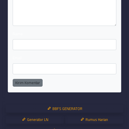
Nama
Email
Kirim Komentar
BBFS GENERATOR
Generator LN
Rumus Harian