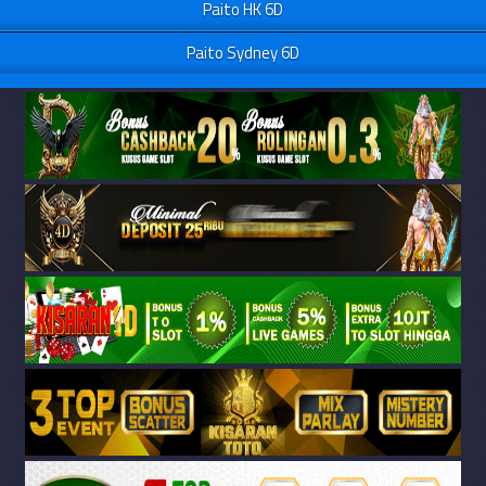
Paito HK 6D
Paito Sydney 6D