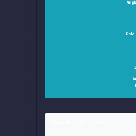
Angk
Pola 
J
Tinggalkan Komentar
Komentar