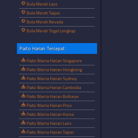
Bola Merah Laos
Bola Merah Taipei
Bola Merah Nevada
Bola Merah Togel Lengkap
Paito Harian Tercepat
Paito Warna Harian Singapore
Paito Warna Harian Hongkong
Paito Warna Harian Sydney
Paito Warna Harian Cambodia
Paito Warna Harian Bullseye
Paito Warna Harian Pcso
Paito Warna Harian Korea
Paito Warna Harian Laos
Paito Warna Harian Taipei