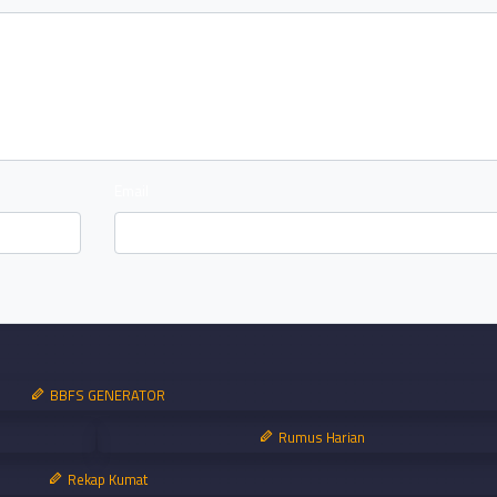
Email
BBFS GENERATOR
Rumus Harian
Rekap Kumat