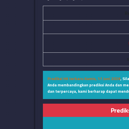
R
S
Prediksi HK terbaru Kamis, 11 Juni 2026
,
Sil
Anda membandingkan prediksi Anda dan men
dan terpercaya, kami berharap dapat mendu
Predik