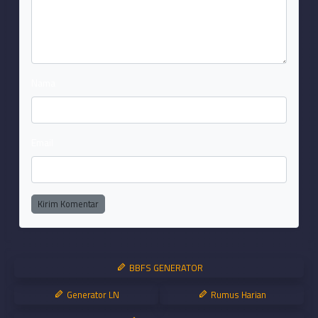
Nama
Email
Kirim Komentar
BBFS GENERATOR
Generator LN
Rumus Harian