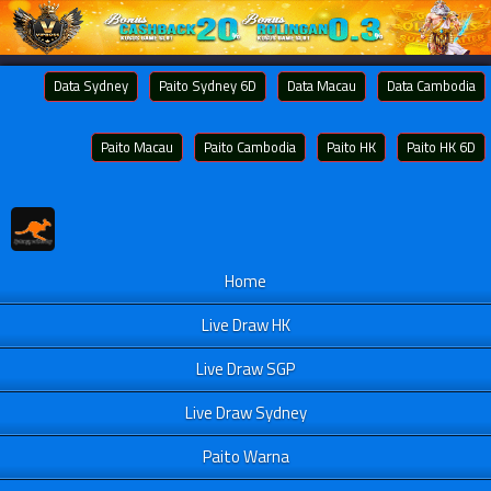
Data Sydney
Paito Sydney 6D
Data Macau
Data Cambodia
Paito Macau
Paito Cambodia
Paito HK
Paito HK 6D
Home
Live Draw HK
Live Draw SGP
Live Draw Sydney
Paito Warna