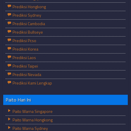
Prediksi Hongkong
Prediksi Sydney
Prediksi Cambodia
Prediksi Bullseye
Prediksi Pcso
Prediksi Korea
Prediksi Laos
Prediksi Taipei
Prediksi Nevada
Prediksi Kami Lengkap
Paito Hari Ini
Paito Warna Singapore
Paito Warna Hongkong
Paito Warna Sydney