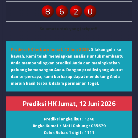
8
6
2
0
Selamat untuk yang Jackpot!!!
Prediksi HK terbaru Jumat, 12 Juni 2026
,
Silakan gulir ke
bawah. Kami telah menyiapkan analisis untuk membantu
Anda membandingkan prediksi Anda dan meningkatkan
peluang kemenangan Anda. Dengan prediksi yang akurat
dan terpercaya, kami berharap dapat mendukung Anda
meraih hasil terbaik dalam permainan togel.
Prediksi HK Jumat, 12 Juni 2026
Prediksi angka ikut :
1248
Angka Kumat / Mati Gabung :
035679
Colok Bebas 1 digit :
1111