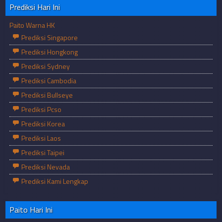
Prediksi Hari Ini
Paito Warna HK
Prediksi Singapore
Prediksi Hongkong
Prediksi Sydney
Prediksi Cambodia
Prediksi Bullseye
Prediksi Pcso
Prediksi Korea
Prediksi Laos
Prediksi Taipei
Prediksi Nevada
Prediksi Kami Lengkap
Paito Hari Ini