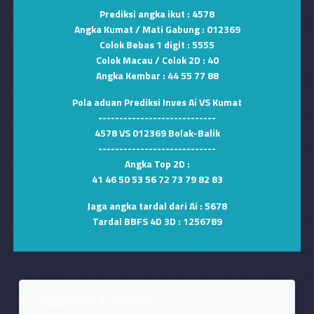
Prediksi angka ikut :
4578
Angka Kumat / Mati Gabung :
012369
Colok Bebas 1 digit :
5555
Colok Macau / Colok 2D :
40
Angka Kembar :
44 55 77 88
Pola aduan Prediksi Inves Ai VS Kumat
----------------------------
4578
VS
012369 Bolak-Balik
----------------------------
Angka Top 2D :
41 46 50 53 56 72 73 79 82 83
Jaga angka tardal dari Ai :
5678
Tardal BBFS 4D 3D :
1256789
Tinggalkan Komentar