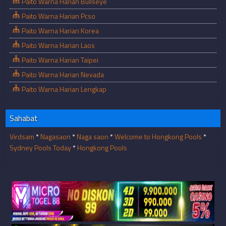
Paito Warna Harian Bullseye
Paito Warna Harian Pcso
Paito Warna Harian Korea
Paito Warna Harian Laos
Paito Warna Harian Taipei
Paito Warna Harian Nevada
Paito Warna Harian Lengkap
Sahabat
Virdsam
*
Nagasaon
*
Naga saon
*
Welcome to Hongkong Pools
*
Sydney Pools Today
*
Hongkong Pools