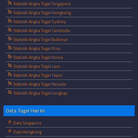
Statistik Angka Togel Singapore
Statistik Angka Togel Hongkong
Statistik Angka Togel Sydney
Statistik Angka Togel Cambodia
Statistik Angka Togel Bullseye
Statistik Angka Togel Pcso
Statistik Angka Togel Korea
Statistik Angka Togel Laos
Statistik Angka Togel Taipei
Statistik Angka Togel Nevada
Statistik Angka Togel Lengkap
Data Togel Hari Ini
Data Singapore
Data Hongkong