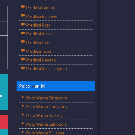
Prediksi Cambodia
Prediksi Bullseye
Prediksi Pcso
Prediksi Korea
Prediksi Laos
Prediksi Taipei
Prediksi Nevada
Prediksi Kami Lengkap
Paito Hari Ini
an
Paito Warna Singapore
Paito Warna Hongkong
Paito Warna Sydney
Paito Warna Cambodia
Paito Warna Bullseye