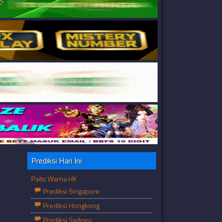
Prediksi Hari Ini
Paito Warna HK
Prediksi Singapore
n
Prediksi Hongkong
a
Prediksi Sydney