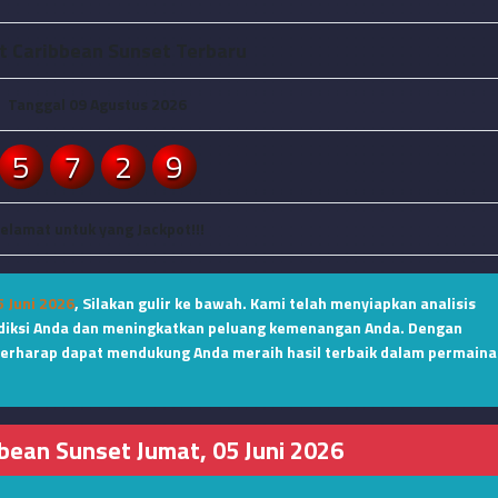
t Caribbean Sunset Terbaru
Tanggal 09 Agustus 2026
5
7
2
9
elamat untuk yang Jackpot!!!
5 Juni 2026
,
Silakan gulir ke bawah. Kami telah menyiapkan analisis
iksi Anda dan meningkatkan peluang kemenangan Anda. Dengan
 berharap dapat mendukung Anda meraih hasil terbaik dalam permain
bbean Sunset Jumat, 05 Juni 2026