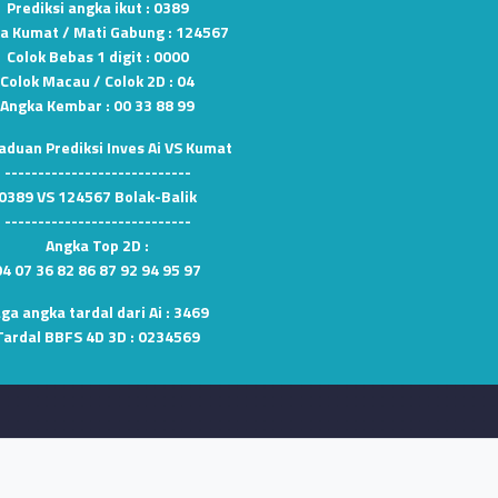
Prediksi angka ikut :
0389
a Kumat / Mati Gabung :
124567
Colok Bebas 1 digit :
0000
Colok Macau / Colok 2D :
04
Angka Kembar :
00 33 88 99
aduan Prediksi Inves Ai VS Kumat
----------------------------
0389
VS
124567 Bolak-Balik
----------------------------
Angka Top 2D :
04 07 36 82 86 87 92 94 95 97
aga angka tardal dari Ai :
3469
Tardal BBFS 4D 3D :
0234569