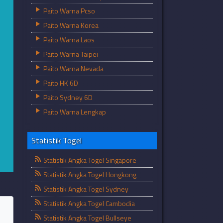
Paito Warna Pcso
Paito Warna Korea
Paito Warna Laos
Paito Warna Taipei
Paito Warna Nevada
Paito HK 6D
Paito Sydney 6D
Paito Warna Lengkap
Statistik Togel
Statistik Angka Togel Singapore
Statistik Angka Togel Hongkong
Statistik Angka Togel Sydney
Statistik Angka Togel Cambodia
Statistik Angka Togel Bullseye