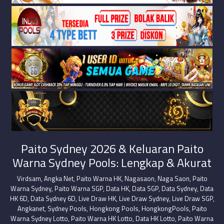
Paito Sydney 2026 & Keluaran Paito
Warna Sydney Pools: Lengkap & Akurat
Virdsam
,
Angka Net
,
Paito Warna HK
,
Nagasaon
,
Naga Saon
,
Paito
Warna Sydney
,
Paito Warna SGP
,
Data HK
,
Data SGP
,
Data Sydney
,
Data
HK 6D
,
Data Sydney 6D
,
Live Draw HK
,
Live Draw Sydney
,
Live Draw SGP
,
Angkanet
,
Sydney Pools
,
Hongkong Pools
,
HongkongPools
,
Paito
Warna Sydney Lotto
,
Paito Warna HK Lotto
,
Data HK Lotto
,
Paito Warna