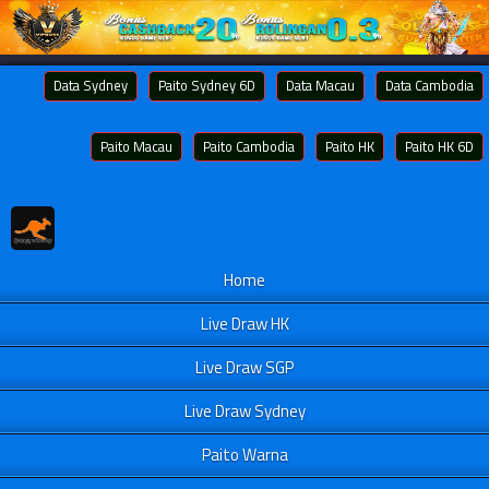
Data Sydney
Paito Sydney 6D
Data Macau
Data Cambodia
Paito Macau
Paito Cambodia
Paito HK
Paito HK 6D
Home
Live Draw HK
Live Draw SGP
Live Draw Sydney
Paito Warna