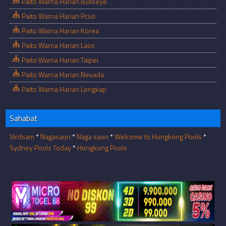
Paito Warna Harian Bullseye
Paito Warna Harian Pcso
Paito Warna Harian Korea
Paito Warna Harian Laos
Paito Warna Harian Taipei
Paito Warna Harian Nevada
Paito Warna Harian Lengkap
Sahabat
Virdsam
*
Nagasaon
*
Naga saon
*
Welcome to Hongkong Pools
*
Sydney Pools Today
*
Hongkong Pools