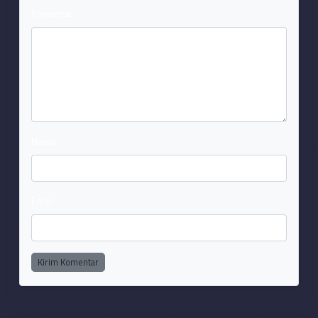
Komentar
Nama
Email
Kirim Komentar