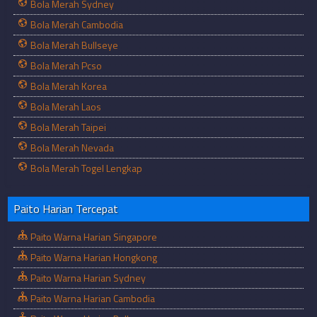
Bola Merah Sydney
Bola Merah Cambodia
Bola Merah Bullseye
Bola Merah Pcso
Bola Merah Korea
Bola Merah Laos
Bola Merah Taipei
Bola Merah Nevada
Bola Merah Togel Lengkap
Paito Harian Tercepat
Paito Warna Harian Singapore
Paito Warna Harian Hongkong
Paito Warna Harian Sydney
Paito Warna Harian Cambodia