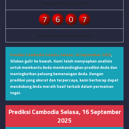
Tanggal 06 Agustus 2026
7
6
0
7
Selamat untuk yang Jackpot!!!
Prediksi Cambodia terbaru Selasa, 16 September 2025
,
Silakan gulir ke bawah. Kami telah menyiapkan analisis
untuk membantu Anda membandingkan prediksi Anda dan
meningkatkan peluang kemenangan Anda. Dengan
prediksi yang akurat dan terpercaya, kami berharap dapat
mendukung Anda meraih hasil terbaik dalam permainan
togel.
Prediksi Cambodia Selasa, 16 September
2025