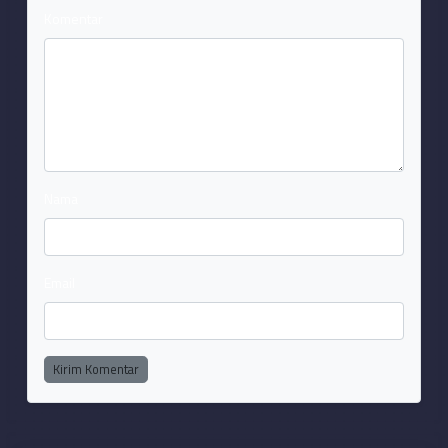
Komentar
Nama
Email
Kirim Komentar