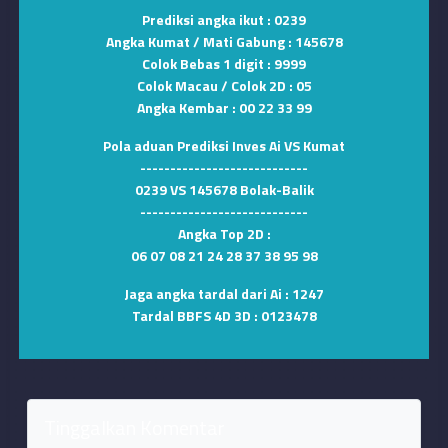
Prediksi angka ikut :
0239
Angka Kumat / Mati Gabung :
145678
Colok Bebas 1 digit :
9999
Colok Macau / Colok 2D :
05
Angka Kembar :
00 22 33 99
Pola aduan Prediksi Inves Ai VS Kumat
----------------------------
0239
VS
145678 Bolak-Balik
----------------------------
Angka Top 2D :
06 07 08 21 24 28 37 38 95 98
Jaga angka tardal dari Ai :
1247
Tardal BBFS 4D 3D :
0123478
Tinggalkan Komentar