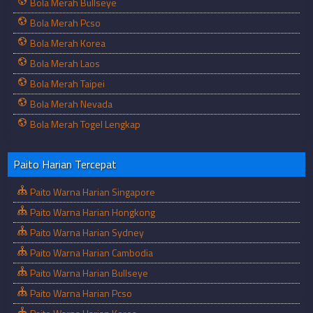
Bola Merah Bullseye
Bola Merah Pcso
Bola Merah Korea
Bola Merah Laos
Bola Merah Taipei
Bola Merah Nevada
Bola Merah Togel Lengkap
Paito Harian Tercepat
Paito Warna Harian Singapore
Paito Warna Harian Hongkong
Paito Warna Harian Sydney
Paito Warna Harian Cambodia
Paito Warna Harian Bullseye
Paito Warna Harian Pcso