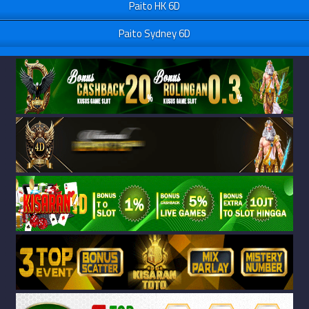
Paito HK 6D
Paito Sydney 6D