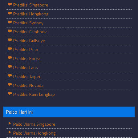
Prediksi Singapore
Prediksi Hongkong
Prediksi Sydney
Prediksi Cambodia
Prediksi Bullseye
Prediksi Pcso
Prediksi Korea
Prediksi Laos
Prediksi Taipei
Prediksi Nevada
Prediksi Kami Lengkap
Paito Hari Ini
Paito Warna Singapore
Paito Warna Hongkong