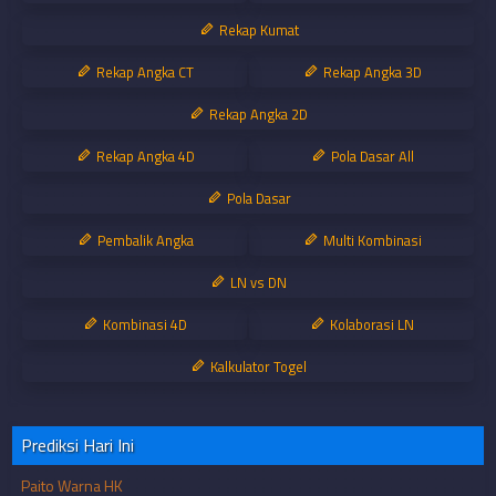
Rekap Kumat
Rekap Angka CT
Rekap Angka 3D
Rekap Angka 2D
Rekap Angka 4D
Pola Dasar All
Pola Dasar
Pembalik Angka
Multi Kombinasi
LN vs DN
Kombinasi 4D
Kolaborasi LN
Kalkulator Togel
Prediksi Hari Ini
Paito Warna HK