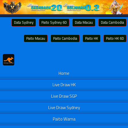
Data Sydney
Paito Sydney 6D
Data Macau
Data Cambodia
Paito Macau
Paito Cambodia
Paito HK
Paito HK 6D
Home
Live Draw HK
Live Draw SGP
Live Draw Sydney
Paito Warna