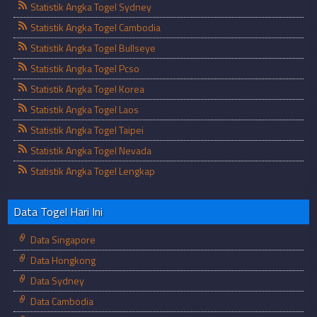
Statistik Angka Togel Sydney
Statistik Angka Togel Cambodia
Statistik Angka Togel Bullseye
Statistik Angka Togel Pcso
Statistik Angka Togel Korea
Statistik Angka Togel Laos
Statistik Angka Togel Taipei
Statistik Angka Togel Nevada
Statistik Angka Togel Lengkap
Data Togel Hari Ini
Data Singapore
Data Hongkong
Data Sydney
Data Cambodia