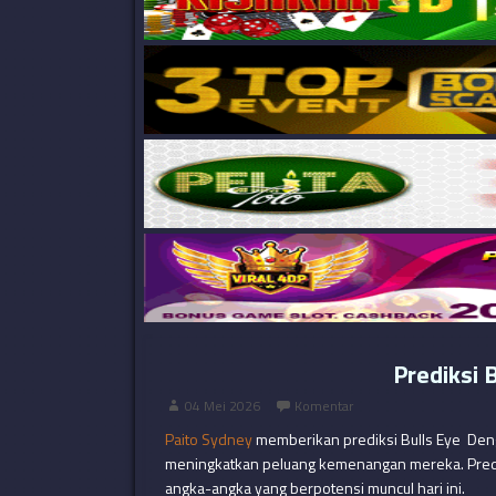
Prediksi 
04 Mei 2026
Komentar
Paito Sydney
memberikan prediksi Bulls Eye Deng
meningkatkan peluang kemenangan mereka. Predi
angka-angka yang berpotensi muncul hari ini.