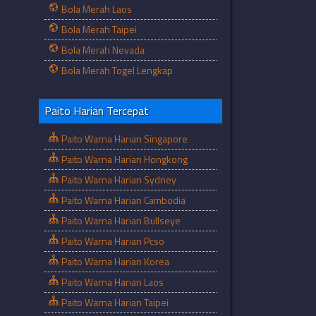
Bola Merah Laos
Bola Merah Taipei
Bola Merah Nevada
Bola Merah Togel Lengkap
Paito Harian Tercepat
Paito Warna Harian Singapore
Paito Warna Harian Hongkong
Paito Warna Harian Sydney
Paito Warna Harian Cambodia
Paito Warna Harian Bullseye
Paito Warna Harian Pcso
Paito Warna Harian Korea
Paito Warna Harian Laos
Paito Warna Harian Taipei