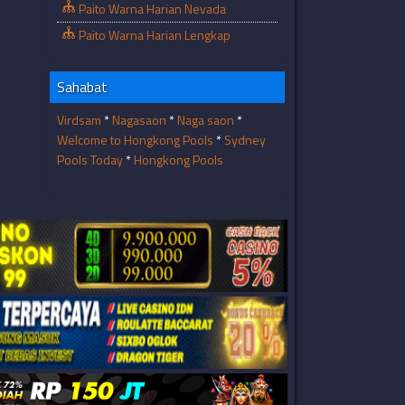
Paito Warna Harian Nevada
Paito Warna Harian Lengkap
Sahabat
Virdsam
*
Nagasaon
*
Naga saon
*
Welcome to Hongkong Pools
*
Sydney
Pools Today
*
Hongkong Pools