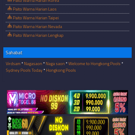
Paito Warna Harian Korea
Paito Warna Harian Laos
Paito Warna Harian Taipei
Paito Warna Harian Nevada
Paito Warna Harian Lengkap
Sahabat
Virdsam
*
Nagasaon
*
Naga saon
*
Welcome to Hongkong Pools
*
Sydney Pools Today
*
Hongkong Pools