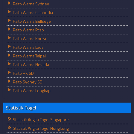
Paito Warna Sydney
Paito Warna Cambodia
Paito Warna Bullseye
Paito Warna Pcso
Paito Warna Korea
Paito Warna Laos
Paito Warna Taipei
Paito Warna Nevada
Paito HK 6D
Paito Sydney 6D
Paito Warna Lengkap
Statistik Togel
Statistik Angka Togel Singapore
Statistik Angka Togel Hongkong