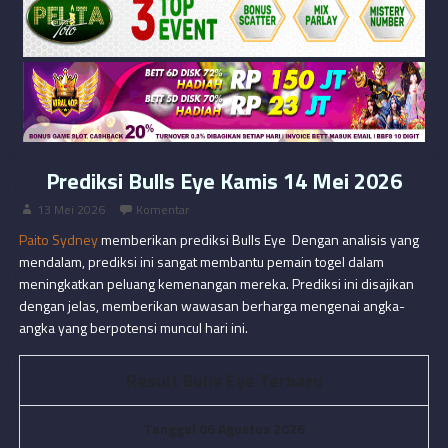
Prediksi Bulls Eye Kamis 14 Mei 2026
13 Mei 2026
Komentar
Paito Sydney
memberikan prediksi Bulls Eye Dengan analisis yang
mendalam, prediksi ini sangat membantu pemain togel dalam
meningkatkan peluang kemenangan mereka. Prediksi ini disajikan
dengan jelas, memberikan wawasan berharga mengenai angka-
angka yang berpotensi muncul hari ini.
Result Bulls Eye Terbaru
Tanggal 06 Agustus 2026