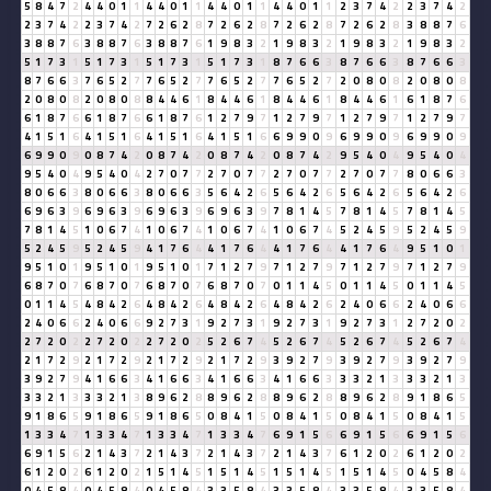
5
8
4
7
2
4
4
0
1
1
4
4
0
1
1
4
4
0
1
1
4
4
0
1
1
2
3
7
4
2
2
3
7
4
2
2
3
7
4
2
2
3
7
4
2
7
2
6
2
8
7
2
6
2
8
7
2
6
2
8
7
2
6
2
8
3
8
8
7
6
3
8
8
7
6
3
8
8
7
6
3
8
8
7
6
1
9
8
3
2
1
9
8
3
2
1
9
8
3
2
1
9
8
3
2
5
1
7
3
1
5
1
7
3
1
5
1
7
3
1
5
1
7
3
1
8
7
6
6
3
8
7
6
6
3
8
7
6
6
3
8
7
6
6
3
7
6
5
2
7
7
6
5
2
7
7
6
5
2
7
7
6
5
2
7
2
0
8
0
8
2
0
8
0
8
2
0
8
0
8
2
0
8
0
8
8
4
4
6
1
8
4
4
6
1
8
4
4
6
1
8
4
4
6
1
6
1
8
7
6
6
1
8
7
6
6
1
8
7
6
6
1
8
7
6
1
2
7
9
7
1
2
7
9
7
1
2
7
9
7
1
2
7
9
7
4
1
5
1
6
4
1
5
1
6
4
1
5
1
6
4
1
5
1
6
6
9
9
0
9
6
9
9
0
9
6
9
9
0
9
6
9
9
0
9
0
8
7
4
2
0
8
7
4
2
0
8
7
4
2
0
8
7
4
2
9
5
4
0
4
9
5
4
0
4
9
5
4
0
4
9
5
4
0
4
2
7
0
7
7
2
7
0
7
7
2
7
0
7
7
2
7
0
7
7
8
0
6
6
3
8
0
6
6
3
8
0
6
6
3
8
0
6
6
3
5
6
4
2
6
5
6
4
2
6
5
6
4
2
6
5
6
4
2
6
6
9
6
3
9
6
9
6
3
9
6
9
6
3
9
6
9
6
3
9
7
8
1
4
5
7
8
1
4
5
7
8
1
4
5
7
8
1
4
5
1
0
6
7
4
1
0
6
7
4
1
0
6
7
4
1
0
6
7
4
5
2
4
5
9
5
2
4
5
9
5
2
4
5
9
5
2
4
5
9
4
1
7
6
4
4
1
7
6
4
4
1
7
6
4
4
1
7
6
4
9
5
1
0
1
9
5
1
0
1
9
5
1
0
1
9
5
1
0
1
7
1
2
7
9
7
1
2
7
9
7
1
2
7
9
7
1
2
7
9
6
8
7
0
7
6
8
7
0
7
6
8
7
0
7
6
8
7
0
7
0
1
1
4
5
0
1
1
4
5
0
1
1
4
5
0
1
1
4
5
4
8
4
2
6
4
8
4
2
6
4
8
4
2
6
4
8
4
2
6
2
4
0
6
6
2
4
0
6
6
2
4
0
6
6
2
4
0
6
6
9
2
7
3
1
9
2
7
3
1
9
2
7
3
1
9
2
7
3
1
2
7
2
0
2
2
7
2
0
2
2
7
2
0
2
2
7
2
0
2
5
2
6
7
4
5
2
6
7
4
5
2
6
7
4
5
2
6
7
4
2
1
7
2
9
2
1
7
2
9
2
1
7
2
9
2
1
7
2
9
3
9
2
7
9
3
9
2
7
9
3
9
2
7
9
3
9
2
7
9
4
1
6
6
3
4
1
6
6
3
4
1
6
6
3
4
1
6
6
3
3
3
2
1
3
3
3
2
1
3
3
3
2
1
3
3
3
2
1
3
8
9
6
2
8
8
9
6
2
8
8
9
6
2
8
8
9
6
2
8
9
1
8
6
5
9
1
8
6
5
9
1
8
6
5
9
1
8
6
5
0
8
4
1
5
0
8
4
1
5
0
8
4
1
5
0
8
4
1
5
1
3
3
4
7
1
3
3
4
7
1
3
3
4
7
1
3
3
4
7
6
9
1
5
6
6
9
1
5
6
6
9
1
5
6
6
9
1
5
6
2
1
4
3
7
2
1
4
3
7
2
1
4
3
7
2
1
4
3
7
6
1
2
0
2
6
1
2
0
2
6
1
2
0
2
6
1
2
0
2
1
5
1
4
5
1
5
1
4
5
1
5
1
4
5
1
5
1
4
5
0
4
5
8
4
0
4
5
8
4
0
4
5
8
4
0
4
5
8
4
3
3
5
8
4
3
3
5
8
4
3
3
5
8
4
3
3
5
8
4