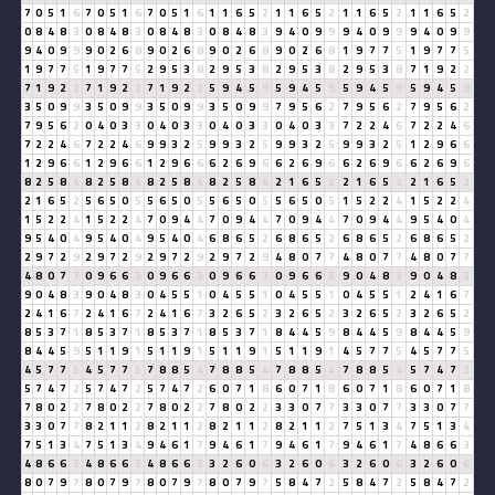
7
0
5
1
6
7
0
5
1
6
7
0
5
1
6
1
1
6
5
2
1
1
6
5
2
1
1
6
5
2
1
1
6
5
2
0
8
4
8
3
0
8
4
8
3
0
8
4
8
3
0
8
4
8
3
9
4
0
9
9
9
4
0
9
9
9
4
0
9
9
9
4
0
9
9
9
0
2
6
8
9
0
2
6
8
9
0
2
6
8
9
0
2
6
8
1
9
7
7
5
1
9
7
7
5
1
9
7
7
5
1
9
7
7
5
2
9
5
3
8
2
9
5
3
8
2
9
5
3
8
2
9
5
3
8
7
1
9
2
2
7
1
9
2
2
7
1
9
2
2
7
1
9
2
2
5
9
4
5
9
5
9
4
5
9
5
9
4
5
9
5
9
4
5
9
3
5
0
9
9
3
5
0
9
9
3
5
0
9
9
3
5
0
9
9
7
9
5
6
2
7
9
5
6
2
7
9
5
6
2
7
9
5
6
2
0
4
0
3
3
0
4
0
3
3
0
4
0
3
3
0
4
0
3
3
7
2
2
4
6
7
2
2
4
6
7
2
2
4
6
7
2
2
4
6
9
9
3
2
5
9
9
3
2
5
9
9
3
2
5
9
9
3
2
5
1
2
9
6
6
1
2
9
6
6
1
2
9
6
6
1
2
9
6
6
6
2
6
9
6
6
2
6
9
6
6
2
6
9
6
6
2
6
9
6
8
2
5
8
4
8
2
5
8
4
8
2
5
8
4
8
2
5
8
4
2
1
6
5
2
2
1
6
5
2
2
1
6
5
2
2
1
6
5
2
5
6
5
0
5
5
6
5
0
5
5
6
5
0
5
5
6
5
0
5
1
5
2
2
4
1
5
2
2
4
1
5
2
2
4
1
5
2
2
4
7
0
9
4
4
7
0
9
4
4
7
0
9
4
4
7
0
9
4
4
9
5
4
0
4
9
5
4
0
4
9
5
4
0
4
9
5
4
0
4
6
8
6
5
2
6
8
6
5
2
6
8
6
5
2
6
8
6
5
2
2
9
7
2
9
2
9
7
2
9
2
9
7
2
9
2
9
7
2
9
4
8
0
7
7
4
8
0
7
7
4
8
0
7
7
4
8
0
7
7
0
9
6
6
3
0
9
6
6
3
0
9
6
6
3
0
9
6
6
3
9
0
4
8
3
9
0
4
8
3
9
0
4
8
3
9
0
4
8
3
0
4
5
5
1
0
4
5
5
1
0
4
5
5
1
0
4
5
5
1
2
4
1
6
7
2
4
1
6
7
2
4
1
6
7
2
4
1
6
7
3
2
6
5
2
3
2
6
5
2
3
2
6
5
2
3
2
6
5
2
8
5
3
7
1
8
5
3
7
1
8
5
3
7
1
8
5
3
7
1
8
4
4
5
9
8
4
4
5
9
8
4
4
5
9
8
4
4
5
9
5
1
1
9
1
5
1
1
9
1
5
1
1
9
1
5
1
1
9
1
4
5
7
7
5
4
5
7
7
5
4
5
7
7
5
4
5
7
7
5
7
8
8
5
4
7
8
8
5
4
7
8
8
5
4
7
8
8
5
4
5
7
4
7
2
5
7
4
7
2
5
7
4
7
2
5
7
4
7
2
6
0
7
1
8
6
0
7
1
8
6
0
7
1
8
6
0
7
1
8
7
8
0
2
2
7
8
0
2
2
7
8
0
2
2
7
8
0
2
2
3
3
0
7
7
3
3
0
7
7
3
3
0
7
7
3
3
0
7
7
8
2
1
1
2
8
2
1
1
2
8
2
1
1
2
8
2
1
1
2
7
5
1
3
4
7
5
1
3
4
7
5
1
3
4
7
5
1
3
4
9
4
6
1
7
9
4
6
1
7
9
4
6
1
7
9
4
6
1
7
4
8
6
6
3
4
8
6
6
3
4
8
6
6
3
4
8
6
6
3
3
2
6
0
6
3
2
6
0
6
3
2
6
0
6
3
2
6
0
6
8
0
7
9
7
8
0
7
9
7
8
0
7
9
7
8
0
7
9
7
5
8
4
7
2
5
8
4
7
2
5
8
4
7
2