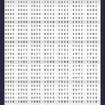
7
2
1
1
2
7
2
1
1
2
7
2
1
1
2
7
2
1
1
2
5
4
1
7
8
5
4
1
7
8
5
4
1
7
8
5
4
1
7
8
0
9
4
2
6
0
9
4
2
6
0
9
4
2
6
0
9
4
2
6
8
0
0
2
2
8
0
0
2
2
8
0
0
2
2
8
0
0
2
2
3
2
6
2
8
3
2
6
2
8
3
2
6
2
8
3
2
6
2
8
9
6
8
0
8
9
6
8
0
8
9
6
8
0
8
9
6
8
0
8
8
4
5
0
5
8
4
5
0
5
8
4
5
0
5
8
4
5
0
5
6
5
5
4
9
6
5
5
4
9
6
5
5
4
9
6
5
5
4
9
6
6
8
2
1
6
6
8
2
1
6
6
8
2
1
6
6
8
2
1
0
6
9
8
8
0
6
9
8
8
0
6
9
8
8
0
6
9
8
8
5
9
4
2
6
5
9
4
2
6
5
9
4
2
6
5
9
4
2
6
5
2
3
0
3
5
2
3
0
3
5
2
3
0
3
5
2
3
0
3
6
3
7
0
7
6
3
7
0
7
6
3
7
0
7
6
3
7
0
7
5
0
2
2
4
5
0
2
2
4
5
0
2
2
4
5
0
2
2
4
8
8
6
2
8
8
8
6
2
8
8
8
6
2
8
8
8
6
2
8
3
0
8
5
4
3
0
8
5
4
3
0
8
5
4
3
0
8
5
4
6
3
3
0
3
6
3
3
0
3
6
3
3
0
3
6
3
3
0
3
0
4
8
6
5
0
4
8
6
5
0
4
8
6
5
0
4
8
6
5
7
0
2
6
8
7
0
2
6
8
7
0
2
6
8
7
0
2
6
8
3
3
6
3
9
3
3
6
3
9
3
3
6
3
9
3
3
6
3
9
0
2
6
4
1
0
2
6
4
1
0
2
6
4
1
0
2
6
4
1
9
2
7
2
9
9
2
7
2
9
9
2
7
2
9
9
2
7
2
9
3
7
0
4
4
3
7
0
4
4
3
7
0
4
4
3
7
0
4
4
8
4
2
7
9
8
4
2
7
9
8
4
2
7
9
8
4
2
7
9
2
8
7
3
1
2
8
7
3
1
2
8
7
3
1
2
8
7
3
1
3
2
9
2
2
3
2
9
2
2
3
2
9
2
2
3
2
9
2
2
7
1
8
2
1
7
1
8
2
1
7
1
8
2
1
7
1
8
2
1
1
5
8
8
7
1
5
8
8
7
1
5
8
8
7
1
5
8
8
7
2
0
1
4
5
2
0
1
4
5
2
0
1
4
5
2
0
1
4
5
4
1
9
1
1
4
1
9
1
1
4
1
9
1
1
4
1
9
1
1
8
6
4
0
4
8
6
4
0
4
8
6
4
0
4
8
6
4
0
4
4
3
3
1
4
4
3
3
1
4
4
3
3
1
4
4
3
3
1
4
1
1
6
7
4
1
1
6
7
4
1
1
6
7
4
1
1
6
7
4
6
6
3
0
3
6
6
3
0
3
6
6
3
0
3
6
6
3
0
3
9
0
7
6
4
9
0
7
6
4
9
0
7
6
4
9
0
7
6
4
4
6
6
2
8
4
6
6
2
8
4
6
6
2
8
4
6
6
2
8
7
0
4
2
6
7
0
4
2
6
7
0
4
2
6
7
0
4
2
6
0
3
4
3
7
0
3
4
3
7
0
3
4
3
7
0
3
4
3
7
5
9
5
9
5
5
9
5
9
5
5
9
5
9
5
5
9
5
9
5
9
0
7
7
5
9
0
7
7
5
9
0
7
7
5
9
0
7
7
5
0
7
5
4
9
0
7
5
4
9
0
7
5
4
9
0
7
5
4
9
9
3
3
5
8
9
3
3
5
8
9
3
3
5
8
9
3
3
5
8
9
0
3
0
3
9
0
3
0
3
9
0
3
0
3
9
0
3
0
3
9
2
3
8
2
9
2
3
8
2
9
2
3
8
2
9
2
3
8
2
2
8
8
3
2
2
8
8
3
2
2
8
8
3
2
2
8
8
3
2
3
3
1
8
9
3
3
1
8
9