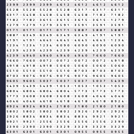
2
3
9
9
9
2
3
9
9
9
2
3
9
9
9
4
6
1
2
3
4
6
1
2
3
4
6
1
2
3
4
6
1
2
3
5
5
2
8
1
5
5
2
8
1
5
5
2
8
1
5
5
2
8
1
6
3
1
7
8
6
3
1
7
8
6
3
1
7
8
6
3
1
7
8
5
4
5
8
4
5
4
5
8
4
5
4
5
8
4
5
4
5
8
4
7
1
8
2
1
7
1
8
2
1
7
1
8
2
1
7
1
8
2
1
3
6
1
5
6
3
6
1
5
6
3
6
1
5
6
3
6
1
5
6
1
2
7
9
7
1
2
7
9
7
1
2
7
9
7
1
2
7
9
7
3
5
9
1
1
3
5
9
1
1
3
5
9
1
1
3
5
9
1
1
0
1
7
1
8
0
1
7
1
8
0
1
7
1
8
0
1
7
1
8
5
8
8
7
6
5
8
8
7
6
5
8
8
7
6
5
8
8
7
6
6
3
4
9
4
6
3
4
9
4
6
3
4
9
4
6
3
4
9
4
4
1
9
1
1
4
1
9
1
1
4
1
9
1
1
4
1
9
1
1
4
6
4
5
9
4
6
4
5
9
4
6
4
5
9
4
6
4
5
9
1
2
3
4
7
1
2
3
4
7
1
2
3
4
7
1
2
3
4
7
6
0
9
0
9
6
0
9
0
9
6
0
9
0
9
6
0
9
0
9
4
2
3
9
3
4
2
3
9
3
4
2
3
9
3
4
2
3
9
3
4
2
3
9
3
4
2
3
9
3
4
2
3
9
3
4
2
3
9
3
4
9
4
0
4
4
9
4
0
4
4
9
4
0
4
4
9
4
0
4
7
6
6
0
6
7
6
6
0
6
7
6
6
0
6
7
6
6
0
6
0
0
7
2
9
0
0
7
2
9
0
0
7
2
9
0
0
7
2
9
4
9
1
8
9
4
9
1
8
9
4
9
1
8
9
4
9
1
8
9
5
0
6
0
6
5
0
6
0
6
5
0
6
0
6
5
0
6
0
6
5
5
1
0
1
5
5
1
0
1
5
5
1
0
1
5
5
1
0
1
8
7
0
3
3
8
7
0
3
3
8
7
0
3
3
8
7
0
3
3
9
0
7
6
4
9
0
7
6
4
9
0
7
6
4
9
0
7
6
4
9
6
0
5
5
9
6
0
5
5
9
6
0
5
5
9
6
0
5
5
5
0
3
7
1
5
0
3
7
1
5
0
3
7
1
5
0
3
7
1
5
4
3
9
3
5
4
3
9
3
5
4
3
9
3
5
4
3
9
3
1
0
5
3
8
1
0
5
3
8
1
0
5
3
8
1
0
5
3
8
6
8
0
4
4
6
8
0
4
4
6
8
0
4
4
6
8
0
4
4
5
7
7
3
1
5
7
7
3
1
5
7
7
3
1
5
7
7
3
1
3
6
0
8
8
3
6
0
8
8
3
6
0
8
8
3
6
0
8
8
4
0
4
6
1
4
0
4
6
1
4
0
4
6
1
4
0
4
6
1
4
6
1
8
9
4
6
1
8
9
4
6
1
8
9
4
6
1
8
9
8
9
2
4
6
8
9
2
4
6
8
9
2
4
6
8
9
2
4
6
2
1
8
0
8
2
1
8
0
8
2
1
8
0
8
2
1
8
0
8
5
8
0
2
2
5
8
0
2
2
5
8
0
2
2
5
8
0
2
2
2
9
2
6
8
2
9
2
6
8
2
9
2
6
8
2
9
2
6
8
8
8
3
4
7
8
8
3
4
7
8
8
3
4
7
8
8
3
4
7
9
9
2
1
3
9
9
2
1
3
9
9
2
1
3
9
9
2
1
3
2
5
5
6
2
2
5
5
6
2
2
5
5
6
2
2
5
5
6
2
2
3
9
0
9
2
3
9
0
9
2
3
9
0
9
2
3
9
0
9
3
3
2
9
2
3
3
2
9
2
3
3
2
9
2
3
3
2
9
2
6
3
0
1
1
6
3
0
1
1
6
3
0
1
1
6
3
0
1
1
0
9
5
5
1
0
9
5
5
1
0
9
5
5
1