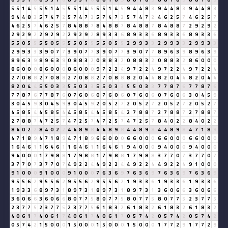
5
5
1
4
5
5
5
1
4
5
5
5
1
4
5
5
5
1
4
5
9
4
4
8
3
9
4
4
8
3
9
4
4
8
3
9
4
4
8
3
5
7
4
7
2
5
7
4
7
2
5
7
4
7
2
5
7
4
7
2
4
6
2
5
7
4
6
2
5
7
4
6
2
5
7
4
6
2
5
7
8
4
8
8
7
8
4
8
8
7
8
4
8
8
7
8
4
8
8
7
2
9
2
9
2
2
9
2
9
2
2
9
2
9
2
2
9
2
9
2
8
9
3
3
6
8
9
3
3
6
8
9
3
3
6
8
9
3
3
6
5
5
0
5
5
5
5
0
5
5
5
5
0
5
5
5
5
0
5
5
2
9
9
3
3
2
9
9
3
3
2
9
9
3
3
2
9
9
3
3
3
9
0
7
7
3
9
0
7
7
3
9
0
7
7
3
9
0
7
7
8
9
6
3
9
8
9
6
3
9
8
9
6
3
9
8
9
6
3
9
0
8
8
3
2
0
8
8
3
2
0
8
8
3
2
0
8
8
3
2
8
6
0
0
0
8
6
0
0
0
8
6
0
0
0
8
6
0
0
0
9
7
2
2
4
9
7
2
2
4
9
7
2
2
4
9
7
2
2
4
2
7
0
8
8
2
7
0
8
8
2
7
0
8
8
2
7
0
8
8
8
2
0
4
4
8
2
0
4
4
8
2
0
4
4
8
2
0
4
4
5
5
0
3
3
5
5
0
3
3
5
5
0
3
3
5
5
0
3
3
7
7
8
7
6
7
7
8
7
6
7
7
8
7
6
7
7
8
7
6
0
7
6
0
6
0
7
6
0
6
0
7
6
0
6
0
7
6
0
6
3
0
4
5
9
3
0
4
5
9
3
0
4
5
9
3
0
4
5
9
2
0
5
2
7
2
0
5
2
7
2
0
5
2
7
2
0
5
2
7
4
5
8
5
4
4
5
8
5
4
4
5
8
5
4
4
5
8
5
4
2
7
8
8
7
2
7
8
8
7
2
7
8
8
7
2
7
8
8
7
4
7
2
5
7
4
7
2
5
7
4
7
2
5
7
4
7
2
5
7
8
4
0
2
2
8
4
0
2
2
8
4
0
2
2
8
4
0
2
2
4
4
8
9
8
4
4
8
9
8
4
4
8
9
8
4
4
8
9
8
4
7
1
8
9
4
7
1
8
9
4
7
1
8
9
4
7
1
8
9
6
6
0
0
0
6
6
0
0
0
6
6
0
0
0
6
6
0
0
0
1
6
4
6
1
1
6
4
6
1
1
6
4
6
1
1
6
4
6
1
9
4
0
0
0
9
4
0
0
0
9
4
0
0
0
9
4
0
0
0
1
7
9
8
8
1
7
9
8
8
1
7
9
8
8
1
7
9
8
8
3
7
7
0
7
3
7
7
0
7
3
7
7
0
7
3
7
7
0
7
4
9
2
2
4
4
9
2
2
4
4
9
2
2
4
4
9
2
2
4
9
1
0
0
0
9
1
0
0
0
9
1
0
0
0
9
1
0
0
0
7
6
3
6
9
7
6
3
6
9
7
6
3
6
9
7
6
3
6
9
9
5
5
6
2
9
5
5
6
2
9
5
5
6
2
9
5
5
6
2
1
9
3
3
6
1
9
3
3
6
1
9
3
3
6
1
9
3
3
6
8
9
7
3
1
8
9
7
3
1
8
9
7
3
1
8
9
7
3
1
3
6
0
6
6
3
6
0
6
6
3
6
0
6
6
3
6
0
6
6
8
0
7
7
5
8
0
7
7
5
8
0
7
7
5
8
0
7
7
5
2
3
7
7
5
2
3
7
7
5
2
3
7
7
5
2
3
7
7
5
6
1
8
3
2
6
1
8
3
2
6
1
8
3
2
6
1
8
3
2
4
0
6
1
7
4
0
6
1
7
4
0
6
1
7
4
0
6
1
7
0
5
7
4
2
0
5
7
4
2
0
5
7
4
2
0
5
7
4
2
1
5
0
0
0
1
5
0
0
0
1
5
0
0
0
1
5
0
0
0
1
7
7
2
9
1
7
7
2
9