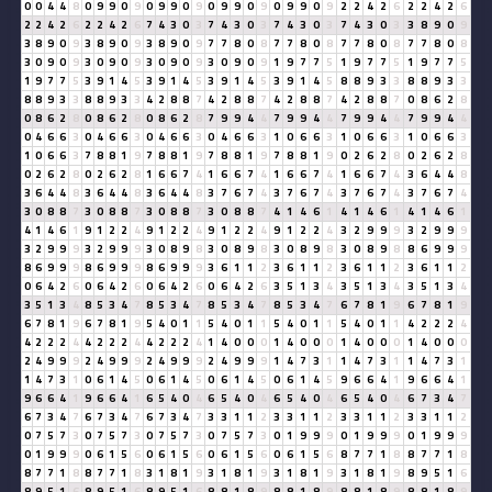
0
0
4
4
8
0
9
9
0
9
0
9
9
0
9
0
9
9
0
9
0
9
9
0
9
2
2
4
2
6
2
2
4
2
6
2
2
4
2
6
2
2
4
2
6
7
4
3
0
3
7
4
3
0
3
7
4
3
0
3
7
4
3
0
3
3
8
9
0
9
3
8
9
0
9
3
8
9
0
9
3
8
9
0
9
7
7
8
0
8
7
7
8
0
8
7
7
8
0
8
7
7
8
0
8
3
0
9
0
9
3
0
9
0
9
3
0
9
0
9
3
0
9
0
9
1
9
7
7
5
1
9
7
7
5
1
9
7
7
5
1
9
7
7
5
3
9
1
4
5
3
9
1
4
5
3
9
1
4
5
3
9
1
4
5
8
8
9
3
3
8
8
9
3
3
8
8
9
3
3
8
8
9
3
3
4
2
8
8
7
4
2
8
8
7
4
2
8
8
7
4
2
8
8
7
0
8
6
2
8
0
8
6
2
8
0
8
6
2
8
0
8
6
2
8
7
9
9
4
4
7
9
9
4
4
7
9
9
4
4
7
9
9
4
4
0
4
6
6
3
0
4
6
6
3
0
4
6
6
3
0
4
6
6
3
1
0
6
6
3
1
0
6
6
3
1
0
6
6
3
1
0
6
6
3
7
8
8
1
9
7
8
8
1
9
7
8
8
1
9
7
8
8
1
9
0
2
6
2
8
0
2
6
2
8
0
2
6
2
8
0
2
6
2
8
1
6
6
7
4
1
6
6
7
4
1
6
6
7
4
1
6
6
7
4
3
6
4
4
8
3
6
4
4
8
3
6
4
4
8
3
6
4
4
8
3
7
6
7
4
3
7
6
7
4
3
7
6
7
4
3
7
6
7
4
3
0
8
8
7
3
0
8
8
7
3
0
8
8
7
3
0
8
8
7
4
1
4
6
1
4
1
4
6
1
4
1
4
6
1
4
1
4
6
1
9
1
2
2
4
9
1
2
2
4
9
1
2
2
4
9
1
2
2
4
3
2
9
9
9
3
2
9
9
9
3
2
9
9
9
3
2
9
9
9
3
0
8
9
8
3
0
8
9
8
3
0
8
9
8
3
0
8
9
8
8
6
9
9
9
8
6
9
9
9
8
6
9
9
9
8
6
9
9
9
3
6
1
1
2
3
6
1
1
2
3
6
1
1
2
3
6
1
1
2
0
6
4
2
6
0
6
4
2
6
0
6
4
2
6
0
6
4
2
6
3
5
1
3
4
3
5
1
3
4
3
5
1
3
4
3
5
1
3
4
8
5
3
4
7
8
5
3
4
7
8
5
3
4
7
8
5
3
4
7
6
7
8
1
9
6
7
8
1
9
6
7
8
1
9
6
7
8
1
9
5
4
0
1
1
5
4
0
1
1
5
4
0
1
1
5
4
0
1
1
4
2
2
2
4
4
2
2
2
4
4
2
2
2
4
4
2
2
2
4
1
4
0
0
0
1
4
0
0
0
1
4
0
0
0
1
4
0
0
0
2
4
9
9
9
2
4
9
9
9
2
4
9
9
9
2
4
9
9
9
1
4
7
3
1
1
4
7
3
1
1
4
7
3
1
1
4
7
3
1
0
6
1
4
5
0
6
1
4
5
0
6
1
4
5
0
6
1
4
5
9
6
6
4
1
9
6
6
4
1
9
6
6
4
1
9
6
6
4
1
6
5
4
0
4
6
5
4
0
4
6
5
4
0
4
6
5
4
0
4
6
7
3
4
7
6
7
3
4
7
6
7
3
4
7
6
7
3
4
7
3
3
1
1
2
3
3
1
1
2
3
3
1
1
2
3
3
1
1
2
0
7
5
7
3
0
7
5
7
3
0
7
5
7
3
0
7
5
7
3
0
1
9
9
9
0
1
9
9
9
0
1
9
9
9
0
1
9
9
9
0
6
1
5
6
0
6
1
5
6
0
6
1
5
6
0
6
1
5
6
8
7
7
1
8
8
7
7
1
8
8
7
7
1
8
8
7
7
1
8
3
1
8
1
9
3
1
8
1
9
3
1
8
1
9
3
1
8
1
9
8
9
5
1
6
8
9
5
1
6
8
9
5
1
6
8
9
5
1
6
8
8
1
8
9
8
8
1
8
9
8
8
1
8
9
8
8
1
8
9