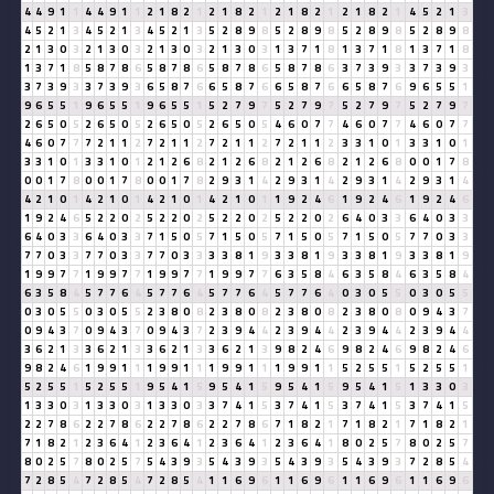
4
4
9
1
1
4
4
9
1
1
2
1
8
2
1
2
1
8
2
1
2
1
8
2
1
2
1
8
2
1
4
5
2
1
3
4
5
2
1
3
4
5
2
1
3
4
5
2
1
3
5
2
8
9
8
5
2
8
9
8
5
2
8
9
8
5
2
8
9
8
2
1
3
0
3
2
1
3
0
3
2
1
3
0
3
2
1
3
0
3
1
3
7
1
8
1
3
7
1
8
1
3
7
1
8
1
3
7
1
8
5
8
7
8
6
5
8
7
8
6
5
8
7
8
6
5
8
7
8
6
3
7
3
9
3
3
7
3
9
3
3
7
3
9
3
3
7
3
9
3
6
5
8
7
6
6
5
8
7
6
6
5
8
7
6
6
5
8
7
6
9
6
5
5
1
9
6
5
5
1
9
6
5
5
1
9
6
5
5
1
5
2
7
9
7
5
2
7
9
7
5
2
7
9
7
5
2
7
9
7
2
6
5
0
5
2
6
5
0
5
2
6
5
0
5
2
6
5
0
5
4
6
0
7
7
4
6
0
7
7
4
6
0
7
7
4
6
0
7
7
7
2
1
1
2
7
2
1
1
2
7
2
1
1
2
7
2
1
1
2
3
3
1
0
1
3
3
1
0
1
3
3
1
0
1
3
3
1
0
1
2
1
2
6
8
2
1
2
6
8
2
1
2
6
8
2
1
2
6
8
0
0
1
7
8
0
0
1
7
8
0
0
1
7
8
0
0
1
7
8
2
9
3
1
4
2
9
3
1
4
2
9
3
1
4
2
9
3
1
4
4
2
1
0
1
4
2
1
0
1
4
2
1
0
1
4
2
1
0
1
1
9
2
4
6
1
9
2
4
6
1
9
2
4
6
1
9
2
4
6
5
2
2
0
2
5
2
2
0
2
5
2
2
0
2
5
2
2
0
2
6
4
0
3
3
6
4
0
3
3
6
4
0
3
3
6
4
0
3
3
7
1
5
0
5
7
1
5
0
5
7
1
5
0
5
7
1
5
0
5
7
7
0
3
3
7
7
0
3
3
7
7
0
3
3
7
7
0
3
3
3
3
8
1
9
3
3
8
1
9
3
3
8
1
9
3
3
8
1
9
1
9
9
7
7
1
9
9
7
7
1
9
9
7
7
1
9
9
7
7
6
3
5
8
4
6
3
5
8
4
6
3
5
8
4
6
3
5
8
4
5
7
7
6
4
5
7
7
6
4
5
7
7
6
4
5
7
7
6
4
0
3
0
5
5
0
3
0
5
5
0
3
0
5
5
0
3
0
5
5
2
3
8
0
8
2
3
8
0
8
2
3
8
0
8
2
3
8
0
8
0
9
4
3
7
0
9
4
3
7
0
9
4
3
7
0
9
4
3
7
2
3
9
4
4
2
3
9
4
4
2
3
9
4
4
2
3
9
4
4
3
6
2
1
3
3
6
2
1
3
3
6
2
1
3
3
6
2
1
3
9
8
2
4
6
9
8
2
4
6
9
8
2
4
6
9
8
2
4
6
1
9
9
1
1
1
9
9
1
1
1
9
9
1
1
1
9
9
1
1
5
2
5
5
1
5
2
5
5
1
5
2
5
5
1
5
2
5
5
1
9
5
4
1
5
9
5
4
1
5
9
5
4
1
5
9
5
4
1
5
1
3
3
0
3
1
3
3
0
3
1
3
3
0
3
1
3
3
0
3
3
7
4
1
5
3
7
4
1
5
3
7
4
1
5
3
7
4
1
5
2
2
7
8
6
2
2
7
8
6
2
2
7
8
6
2
2
7
8
6
7
1
8
2
1
7
1
8
2
1
7
1
8
2
1
7
1
8
2
1
2
3
6
4
1
2
3
6
4
1
2
3
6
4
1
2
3
6
4
1
8
0
2
5
7
8
0
2
5
7
8
0
2
5
7
8
0
2
5
7
5
4
3
9
3
5
4
3
9
3
5
4
3
9
3
5
4
3
9
3
7
2
8
5
4
7
2
8
5
4
7
2
8
5
4
7
2
8
5
4
1
1
6
9
6
1
1
6
9
6
1
1
6
9
6
1
1
6
9
6