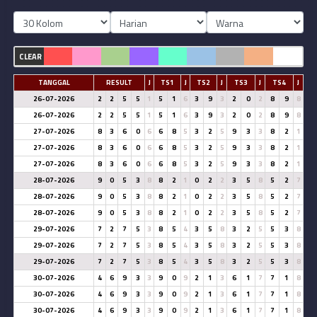
CLEAR
TANGGAL
RESULT
J
TS1
J
TS2
J
TS3
J
TS4
J
26-07-2026
2
2
5
5
1
5
1
6
3
9
3
2
0
2
8
9
8
26-07-2026
2
2
5
5
1
5
1
6
3
9
3
2
0
2
8
9
8
27-07-2026
8
3
6
0
6
6
8
5
3
2
5
9
3
3
8
2
1
27-07-2026
8
3
6
0
6
6
8
5
3
2
5
9
3
3
8
2
1
27-07-2026
8
3
6
0
6
6
8
5
3
2
5
9
3
3
8
2
1
28-07-2026
9
0
5
3
8
8
2
1
0
2
2
3
5
8
5
2
7
28-07-2026
9
0
5
3
8
8
2
1
0
2
2
3
5
8
5
2
7
28-07-2026
9
0
5
3
8
8
2
1
0
2
2
3
5
8
5
2
7
29-07-2026
7
2
7
5
3
8
5
4
3
5
8
3
2
5
5
3
8
29-07-2026
7
2
7
5
3
8
5
4
3
5
8
3
2
5
5
3
8
29-07-2026
7
2
7
5
3
8
5
4
3
5
8
3
2
5
5
3
8
30-07-2026
4
6
9
3
3
9
0
9
2
1
3
6
1
7
7
1
8
30-07-2026
4
6
9
3
3
9
0
9
2
1
3
6
1
7
7
1
8
30-07-2026
4
6
9
3
3
9
0
9
2
1
3
6
1
7
7
1
8