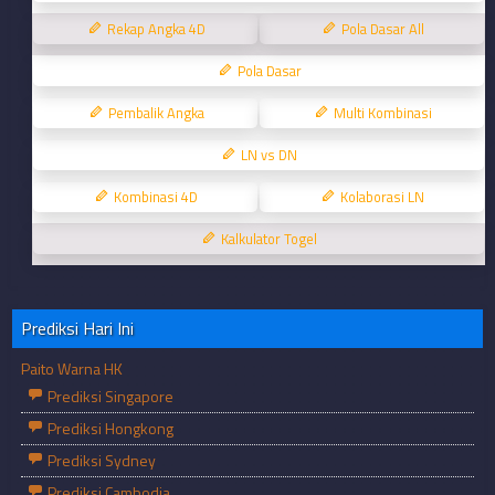
Rekap Angka 4D
Pola Dasar All
Pola Dasar
Pembalik Angka
Multi Kombinasi
LN vs DN
Kombinasi 4D
Kolaborasi LN
Kalkulator Togel
Prediksi Hari Ini
Paito Warna HK
Prediksi Singapore
Prediksi Hongkong
Prediksi Sydney
Prediksi Cambodia