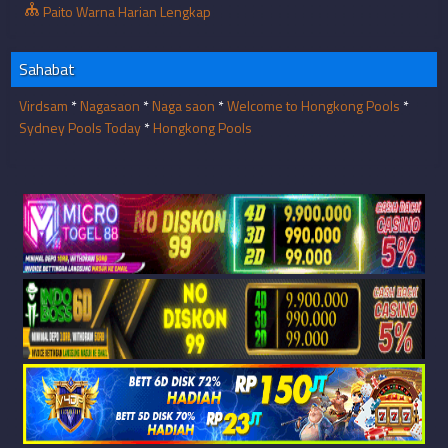
Paito Warna Harian Lengkap
Sahabat
Virdsam
*
Nagasaon
*
Naga saon
*
Welcome to Hongkong Pools
*
Sydney Pools Today
*
Hongkong Pools