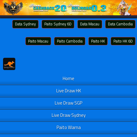
Data Sydney
Paito Sydney 6D
Data Macau
Data Cambodia
Paito Macau
Paito Cambodia
Paito HK
Paito HK 6D
Home
Live Draw HK
Live Draw SGP
Live Draw Sydney
Paito Warna