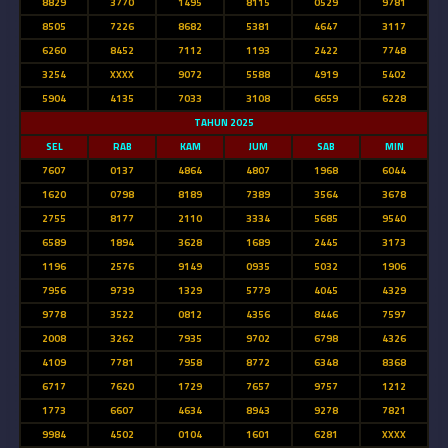
8829
3770
1495
8115
0529
9781
8505
7226
8682
5381
4647
3117
6260
8452
7112
1193
2422
7748
3254
XXXX
9072
5588
4919
5402
5904
4135
7033
3108
6659
6228
TAHUN 2025
SEL
RAB
KAM
JUM
SAB
MIN
7607
0137
4864
4807
1968
6044
1620
0798
8189
7389
3564
3678
2755
8177
2110
3334
5685
9540
6589
1894
3628
1689
2445
3173
1196
2576
9149
0935
5032
1906
7956
9739
1329
5779
4045
4329
9778
3522
0812
4356
8446
7597
2008
3262
7935
9702
6798
4326
4109
7781
7958
8772
6348
8368
6717
7620
1729
7657
9757
1212
1773
6607
4634
8943
9278
7821
9984
4502
0104
1601
6281
XXXX