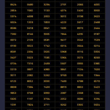
8424
0480
3294
2701
2066
4035
2854
7065
1133
4374
5430
9303
5974
4008
2053
9015
3198
3623
6024
1359
1850
4223
5617
2468
8586
5618
0041
1695
8970
2444
7382
8146
9305
7844
4395
0187
0072
2139
0581
9417
3543
7539
0193
9322
1742
0314
3644
0214
8581
2394
5635
5968
9116
5056
3437
5623
7585
5964
3573
8260
0734
7316
2499
5607
0993
5985
5519
0837
4983
9841
7134
7630
9511
2082
5262
9769
0536
1944
6125
8052
XXXX
7400
6788
6570
8838
7384
1430
8819
8832
5423
9853
0768
6993
2087
2368
7035
5635
1197
3704
2352
0690
3294
1591
7824
2711
9262
5935
5654