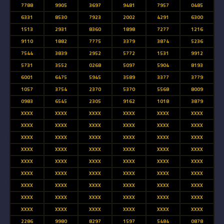
7788
9905
3697
9481
7957
0485
6331
8530
7923
2002
4291
6300
1513
2931
8360
1898
7277
1216
9110
1882
7775
3379
3874
5236
7544
3839
2952
5772
1531
9912
5731
3552
0268
5097
5904
8193
6001
6475
5945
3589
3377
3779
1057
3754
2370
5370
5568
8009
0983
6545
2305
9162
1018
3879
XXXX
XXXX
XXXX
XXXX
XXXX
XXXX
XXXX
XXXX
XXXX
XXXX
XXXX
XXXX
XXXX
XXXX
XXXX
XXXX
XXXX
XXXX
XXXX
XXXX
XXXX
XXXX
XXXX
XXXX
XXXX
XXXX
XXXX
XXXX
XXXX
XXXX
XXXX
XXXX
XXXX
XXXX
XXXX
XXXX
XXXX
XXXX
XXXX
XXXX
XXXX
XXXX
XXXX
XXXX
XXXX
XXXX
XXXX
XXXX
XXXX
XXXX
XXXX
XXXX
XXXX
XXXX
2286
9980
8297
1597
5484
0878