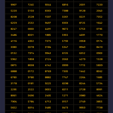
9907
7245
9344
6816
2031
7220
5220
5150
XXXX
7388
9128
2043
8208
2528
1507
3261
0221
7352
6259
2532
9497
XXXX
8725
1642
8247
0003
4491
9672
5753
0795
3486
8331
1885
5955
4691
1770
4116
4932
7375
5793
3958
0174
3083
0378
3184
5347
8940
8410
0132
7974
9943
6135
6352
0903
5962
1858
2124
3563
4279
1328
0875
8038
4142
0999
1715
5839
6888
0172
8769
7305
1442
8562
6783
9780
8882
7747
2264
1685
3178
0181
9225
6598
8244
5734
2295
2522
0055
6511
2728
8991
8061
5690
2405
1271
3980
4624
7904
5784
4712
0157
2749
3855
5652
6014
3485
0473
9950
7738