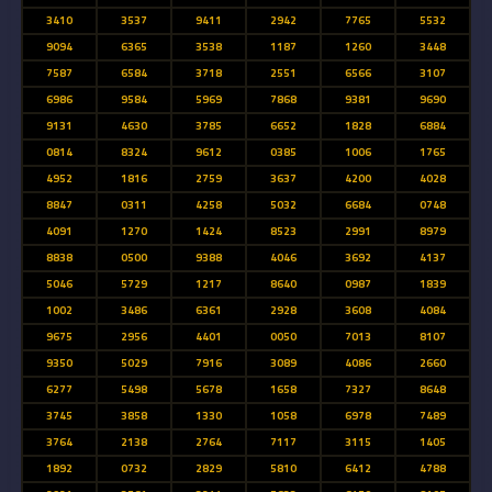
3410
3537
9411
2942
7765
5532
9094
6365
3538
1187
1260
3448
7587
6584
3718
2551
6566
3107
6986
9584
5969
7868
9381
9690
9131
4630
3785
6652
1828
6884
0814
8324
9612
0385
1006
1765
4952
1816
2759
3637
4200
4028
8847
0311
4258
5032
6684
0748
4091
1270
1424
8523
2991
8979
8838
0500
9388
4046
3692
4137
5046
5729
1217
8640
0987
1839
1002
3486
6361
2928
3608
4084
9675
2956
4401
0050
7013
8107
9350
5029
7916
3089
4086
2660
6277
5498
5678
1658
7327
8648
3745
3858
1330
1058
6978
7489
3764
2138
2764
7117
3115
1405
1892
0732
2829
5810
6412
4788