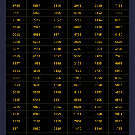
9786
5957
5110
2048
2048
7133
3721
5969
8306
9784
3142
1713
7620
2717
7852
7217
4134
0716
8648
9924
9996
6064
8290
3030
0042
6839
9871
6759
2745
0130
6908
0231
5960
2693
7684
5493
0571
7514
4230
4205
3563
4587
8445
6141
6957
5366
5103
7970
3957
1853
8868
2126
7633
6968
9814
4501
1192
7526
5737
5914
0907
1298
3566
1913
1559
8366
5343
3408
1650
0450
3840
5054
9093
3365
2728
8146
7352
4513
7855
5441
5821
9389
4205
9545
6415
9828
1984
8681
4607
4567
4731
0946
4259
1311
5240
9831
1993
2166
3215
7002
9090
8340
3171
3830
2226
1470
3540
1761