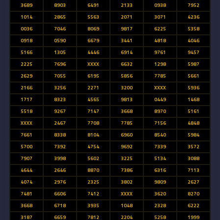
3689
8903
6491
2133
0938
7952
1014
2865
5563
2071
3071
4236
0036
7046
8069
9817
6225
5358
0918
0590
6679
3441
4818
4046
5166
1305
4446
6914
9761
9457
2225
7696
XXXX
6632
1298
5987
2629
7055
6195
5856
7785
5661
2166
3256
2271
3200
XXXX
5936
1717
8323
4565
9813
0449
1468
5518
9267
7147
3668
8970
5161
XXXX
2467
7708
7785
7156
4848
7661
8338
8104
6960
8540
5984
5700
7392
4754
9692
7339
3572
7907
3998
5602
3225
5134
3088
4644
2646
8870
7386
6316
7113
4074
2976
2325
3802
9809
2627
7481
6606
7412
XXXX
3620
8270
3668
6718
3935
1048
2328
6222
3187
6659
7812
2204
5258
1999