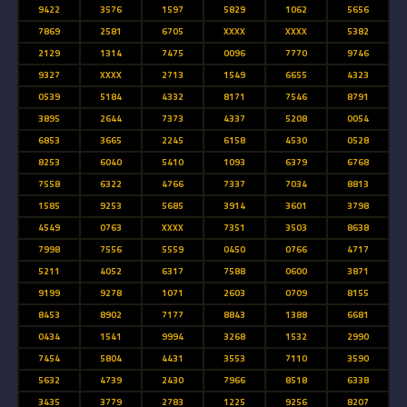
9422
3576
1597
5829
1062
5656
7869
2581
6705
XXXX
XXXX
5382
2129
1314
7475
0096
7770
9746
9327
XXXX
2713
1549
6655
4323
0539
5184
4332
8171
7546
8791
3895
2644
7373
4337
5208
0054
6853
3665
2245
6158
4530
0528
8253
6040
5410
1093
6379
6768
7558
6322
4766
7337
7034
8813
1585
9253
5685
3914
3601
3798
4549
0763
XXXX
7351
3503
8638
7998
7556
5559
0450
0766
4717
5211
4052
6317
7588
0600
3871
9199
9278
1071
2603
0709
8155
8453
8902
7177
8843
1388
6681
0434
1541
9994
3268
1532
2990
7454
5804
4431
3553
7110
3590
5632
4739
2430
7966
8518
6338
3435
3779
2783
1225
9256
8207