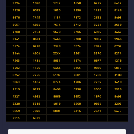
3794
1070
1237
1658
6275
6452
4228
8033
1850
3250
1429
8148
6678
7445
1134
7972
2612
9493
8057
4864
7674
3712
3251
3659
4280
2103
9620
2706
4925
3462
3141
8623
9446
5788
9864
9946
9474
6278
2328
9974
7874
0797
3144
4904
XXXX
5561
3370
8274
7563
1414
9831
1874
8877
1278
4492
1150
0444
8265
9840
6855
8252
7756
6192
7881
1780
3180
9863
5494
8774
1486
2795
3418
2919
0573
8498
0336
3000
2359
4327
4982
8869
5652
1870
8493
5328
5319
4819
9508
9864
2205
9869
7848
8881
2316
2671
0475
7915
6539