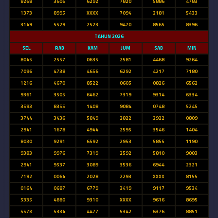
8268
3606
6292
7820
5886
4783
1373
8995
XXXX
7094
2181
5433
3149
5529
2523
9470
8565
8396
TAHUN 2026
SEL
RAB
KAM
JUM
SAB
MIN
8045
2557
0635
2581
4468
9264
7096
4738
4656
6292
4217
7180
1216
4670
8522
0605
0826
6562
9361
3505
6462
7319
9314
6334
3593
8355
1408
9084
0748
5245
3744
3436
5849
2822
2922
0809
2941
1678
4944
2595
3546
1404
8030
9291
6592
2953
5855
1190
9383
9976
7319
2592
5810
9003
2941
9537
3089
3536
6944
2321
7192
0064
2028
2293
XXXX
8155
0164
0687
6779
3419
9117
9534
5335
4880
9310
XXXX
9616
8695
5573
5334
4477
5342
6376
8851