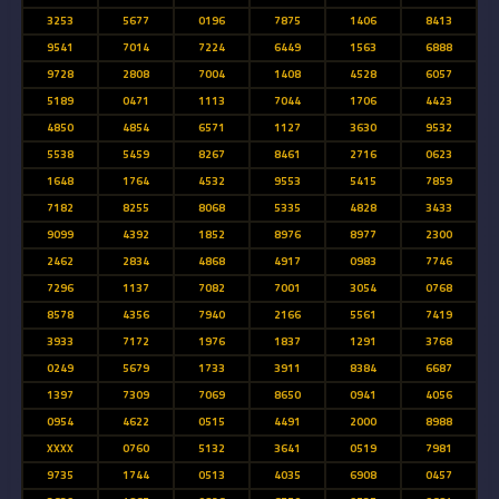
3253
5677
0196
7875
1406
8413
9541
7014
7224
6449
1563
6888
9728
2808
7004
1408
4528
6057
5189
0471
1113
7044
1706
4423
4850
4854
6571
1127
3630
9532
5538
5459
8267
8461
2716
0623
1648
1764
4532
9553
5415
7859
7182
8255
8068
5335
4828
3433
9099
4392
1852
8976
8977
2300
2462
2834
4868
4917
0983
7746
7296
1137
7082
7001
3054
0768
8578
4356
7940
2166
5561
7419
3933
7172
1976
1837
1291
3768
0249
5679
1733
3911
8384
6687
1397
7309
7069
8650
0941
4056
0954
4622
0515
4491
2000
8988
XXXX
0760
5132
3641
0519
7981
9735
1744
0513
4035
6908
0457