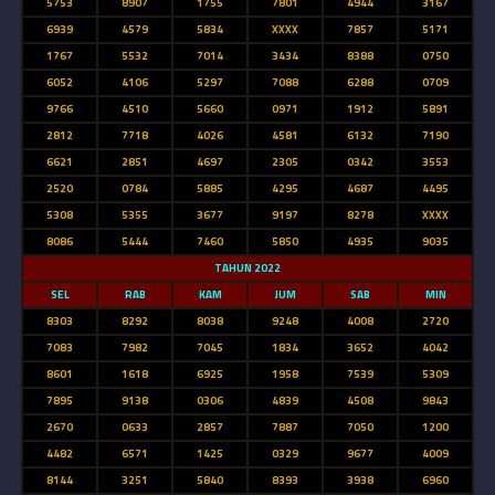
5753
8907
1755
7801
4944
3167
6939
4579
5834
XXXX
7857
5171
1767
5532
7014
3434
8388
0750
6052
4106
5297
7088
6288
0709
9766
4510
5660
0971
1912
5891
2812
7718
4026
4581
6132
7190
6621
2851
4697
2305
0342
3553
2520
0784
5885
4295
4687
4495
5308
5355
3677
9197
8278
XXXX
8086
5444
7460
5850
4935
9035
TAHUN 2022
SEL
RAB
KAM
JUM
SAB
MIN
8303
8292
8038
9248
4008
2720
7083
7982
7045
1834
3652
4042
8601
1618
6925
1958
7539
5309
7895
9138
0306
4839
4508
9843
2670
0633
2857
7887
7050
1200
4482
6571
1425
0329
9677
4009
8144
3251
5840
8393
3938
6960