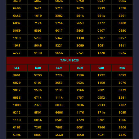
3639
4867
0826
6750
9537
9684
6466
3471
5215
1675
5539
2998
6446
1019
3382
8914
9814
6861
6892
7124
1754
5653
4272
6300
3069
8393
6017
5803
0107
0590
1959
5233
5347
1338
5707
9357
1943
9048
9221
2089
8081
1641
4277
9138
9656
5741
1228
9524
TAHUN 2023
SEL
RAB
KAM
JUM
SAB
MIN
3661
5299
7224
2136
1592
8059
0829
0105
3053
6624
1159
3076
9057
9536
1135
3166
5001
9429
8836
6714
1114
4737
0552
3581
1009
2373
0033
7836
5933
7202
8212
8501
6686
4176
9714
1095
1118
0854
8505
3729
9201
1006
0185
7265
7803
6081
7366
9906
5394
8003
4648
1858
7621
4325