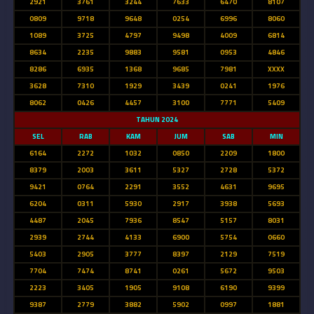
2921
3761
3244
7633
6470
8107
0809
9718
9648
0254
6996
8060
1089
3725
4797
9498
4009
6814
8634
2235
9883
9581
0953
4846
8286
6935
1368
9685
7981
XXXX
3628
7310
1929
3439
0241
1976
8062
0426
4457
3100
7771
5409
TAHUN 2024
SEL
RAB
KAM
JUM
SAB
MIN
6164
2272
1032
0850
2209
1800
8379
2003
3611
5327
2728
5372
9421
0764
2291
3552
4631
9695
6204
0311
5930
2917
3938
5693
4487
2045
7936
8547
5157
8031
2939
2744
4133
6900
5754
0660
5403
2905
3777
8397
2129
7519
7704
7474
8741
0261
5672
9503
2223
3405
1905
9108
6190
9399
9387
2779
3882
5902
0997
1881