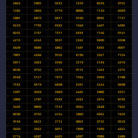
4843
5805
0232
2326
8256
9155
1282
2836
3770
8896
1120
6009
2881
6870
6611
0100
8092
7727
0220
7793
XXXX
1046
4407
4095
8202
2767
7311
XXXX
1146
0141
4213
4343
9531
2262
0690
0208
0409
9680
4862
1497
XXXX
9007
7891
4366
9102
6190
2021
7134
0911
4953
3394
2519
2136
4310
8506
9702
3270
9115
1453
2275
0348
5127
7675
7364
3069
5188
7533
0579
6698
5561
2424
0698
2097
0369
3669
4465
3886
5551
2889
2787
XXXX
4562
2674
8193
3403
9806
7513
9034
2648
7645
8596
0702
4154
2860
6945
1629
9136
6622
2712
9853
9725
0529
0600
3662
6815
7898
1690
4632
5774
4587
4455
4097
0986
3486