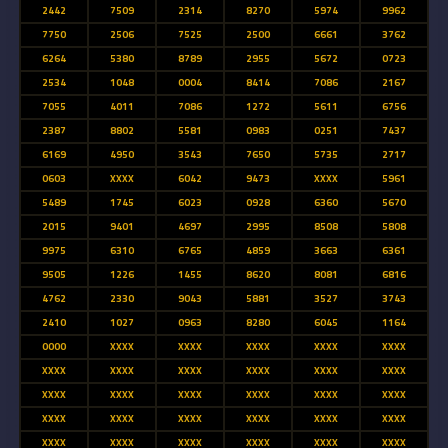
2442
7509
2314
8270
5974
9962
7750
2506
7525
2500
6661
3762
6264
5380
8789
2955
5672
0723
2534
1048
0004
8414
7086
2167
7055
4011
7086
1272
5611
6756
2387
8802
5581
0983
0251
7437
6169
4950
3543
7650
5735
2717
0603
XXXX
6042
9473
XXXX
5961
5489
1745
6023
0928
6360
5670
2015
9401
4697
2995
8508
5808
9975
6310
6765
4859
3663
6361
9505
1226
1455
8620
8081
6816
4762
2330
9043
5881
3527
3743
2410
1027
0963
8280
6045
1164
0000
XXXX
XXXX
XXXX
XXXX
XXXX
XXXX
XXXX
XXXX
XXXX
XXXX
XXXX
XXXX
XXXX
XXXX
XXXX
XXXX
XXXX
XXXX
XXXX
XXXX
XXXX
XXXX
XXXX
XXXX
XXXX
XXXX
XXXX
XXXX
XXXX