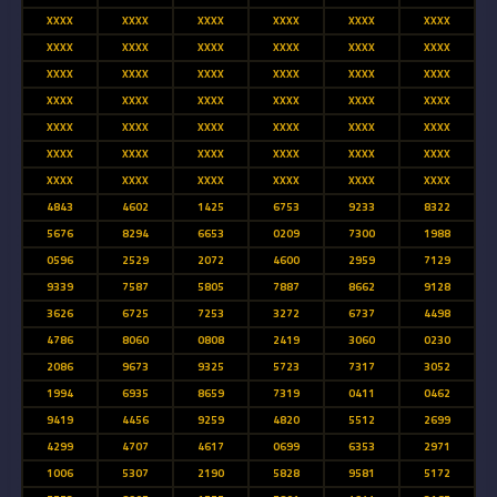
XXXX
XXXX
XXXX
XXXX
XXXX
XXXX
XXXX
XXXX
XXXX
XXXX
XXXX
XXXX
XXXX
XXXX
XXXX
XXXX
XXXX
XXXX
XXXX
XXXX
XXXX
XXXX
XXXX
XXXX
XXXX
XXXX
XXXX
XXXX
XXXX
XXXX
XXXX
XXXX
XXXX
XXXX
XXXX
XXXX
XXXX
XXXX
XXXX
XXXX
XXXX
XXXX
4843
4602
1425
6753
9233
8322
5676
8294
6653
0209
7300
1988
0596
2529
2072
4600
2959
7129
9339
7587
5805
7887
8662
9128
3626
6725
7253
3272
6737
4498
4786
8060
0808
2419
3060
0230
2086
9673
9325
5723
7317
3052
1994
6935
8659
7319
0411
0462
9419
4456
9259
4820
5512
2699
4299
4707
4617
0699
6353
2971
1006
5307
2190
5828
9581
5172