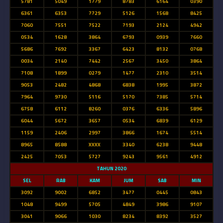
5781
5049
1779
8783
6164
0390
6361
6353
7729
5126
1568
8425
7060
7551
7522
7193
2124
4942
0534
1628
3864
6793
0939
7660
5686
7692
3367
6423
8132
0768
0034
2140
7442
2567
3450
3864
7108
1899
0279
1477
2310
3514
9053
2482
4868
6838
1995
3872
7964
9730
5116
5170
7385
5714
6758
6112
8260
0376
6336
5896
6044
5672
3657
0534
6839
6129
1159
2406
2997
3866
1674
5514
8965
8588
XXXX
3340
6238
9448
2425
7053
5727
9243
9561
4912
TAHUN 2020
SEL
RAB
KAM
JUM
SAB
MIN
3092
9002
6852
3477
0445
0843
1048
9499
5705
4849
3986
9107
3041
9066
1030
8234
8392
3527