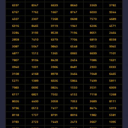
6597
8347
6639
8640
3369
3782
6767
7762
1667
8747
6030
9344
4507
2307
7268
0608
7570
4689
6316
8465
0119
1941
6206
4571
3284
3193
8528
7194
8051
2464
2858
7410
6379
7704
6819
8338
3087
5047
9843
6548
0652
9945
4877
1512
1365
0065
6699
7101
7807
9104
8428
2454
7086
1631
0940
1031
3906
8481
2933
XXXX
3108
4168
8978
3464
7048
6465
5271
1389
6026
5864
7499
5811
7983
0095
0824
1550
3531
6009
6117
6821
7502
4132
7118
1268
8026
4400
3058
7053
3689
8111
9796
0513
7417
9378
8474
5019
8118
1737
8791
8016
1982
5581
3783
2723
7449
2473
3667
1095