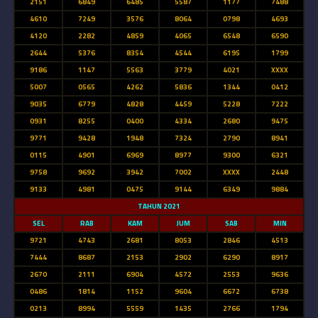
2151
6849
6485
5587
1177
7488
4610
7249
3576
8064
0798
4693
4120
2282
4859
4065
6548
6590
2644
5376
8354
4544
6195
1799
9186
1147
5563
3779
4021
XXXX
5007
0565
4262
5836
1344
0412
9035
6779
4828
4459
5228
7222
0931
8255
0400
4334
2680
9475
9771
9428
1948
7324
2790
8941
0115
4901
6969
8977
9300
6321
9758
9692
3942
7002
XXXX
2448
9133
4981
0475
9144
6349
9884
TAHUN 2021
SEL
RAB
KAM
JUM
SAB
MIN
9721
4743
2681
8053
2846
4513
7444
8687
2153
2902
6290
8917
2670
2111
6904
4572
2553
9636
0486
1814
1152
9604
6672
6738
0213
8994
5559
1435
2766
1794