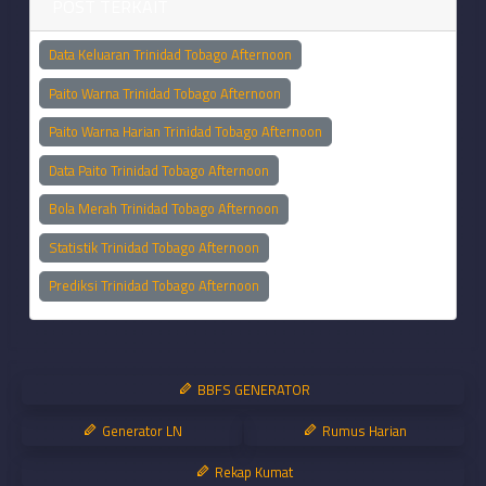
POST TERKAIT
Data Keluaran Trinidad Tobago Afternoon
Paito Warna Trinidad Tobago Afternoon
Paito Warna Harian Trinidad Tobago Afternoon
Data Paito Trinidad Tobago Afternoon
Bola Merah Trinidad Tobago Afternoon
Statistik Trinidad Tobago Afternoon
Prediksi Trinidad Tobago Afternoon
BBFS GENERATOR
Generator LN
Rumus Harian
Rekap Kumat