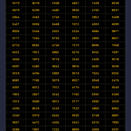
9279
8278
5368
4821
1438
8238
0679
6299
4485
9630
4703
8337
5844
2463
2740
9932
2852
3408
5437
0306
6468
1072
4933
6099
8936
5346
5655
3234
6684
9877
3177
7264
6736
0621
2806
8657
6716
8582
4746
7273
8696
7048
6332
7812
6865
0276
6562
1697
3646
1873
9719
2543
5406
9518
6091
5483
9643
9876
9495
9509
9259
4306
5893
9519
7634
XXXX
8081
7183
9079
8927
0048
2476
3091
6012
7012
4174
9290
9540
1855
2827
0243
1165
XXXX
3260
1013
9380
9012
3177
3693
2550
4396
8526
3220
7523
4860
8963
2340
3970
6445
9595
3748
6801
9037
4475
4304
3452
6210
7893
0286
1801
1232
8890
4000
3501