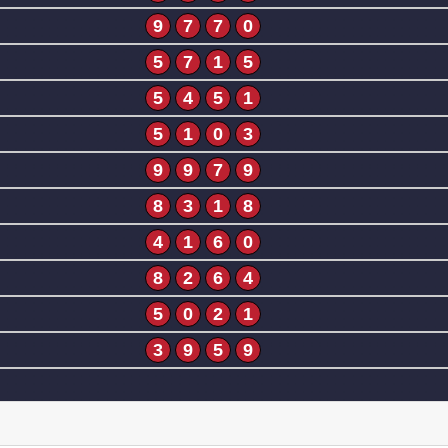
9
7
7
0
5
7
1
5
5
4
5
1
5
1
0
3
9
9
7
9
8
3
1
8
4
1
6
0
8
2
6
4
5
0
2
1
3
9
5
9