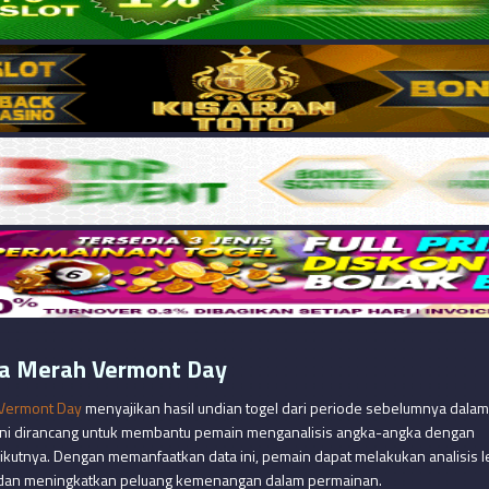
la Merah Vermont Day
 Vermont Day
menyajikan hasil undian togel dari periode sebelumnya dalam
i ini dirancang untuk membantu pemain menganalisis angka-angka dengan
ikutnya. Dengan memanfaatkan data ini, pemain dapat melakukan analisis l
, dan meningkatkan peluang kemenangan dalam permainan.