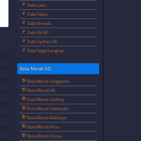
Data Laos
Data Taipei
Data Nevada
Data HK 6D
Data Sydney 6D
Data Togel Lengkap
Bola Merah 6D
Bola Merah Singapore
Bola Merah HK
Bola Merah Sydney
Bola Merah Cambodia
Bola Merah Bullseye
Bola Merah Pcso
Bola Merah Korea