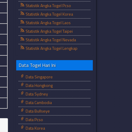
Statistik Angka Togel Pcso
Statistik Angka Togel Korea
Statistik Angka Togel Laos
Statistik Angka Togel Taipei
Statistik Angka Togel Nevada
Statistik Angka Togel Lengkap
Data Togel Hari Ini
Data Singapore
Data Hongkong
Data Sydney
Data Cambodia
Data Bullseye
Data Pcso
Data Korea