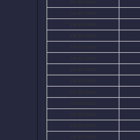
31-07-2026
30-07-2026
29-07-2026
28-07-2026
27-07-2026
26-07-2026
25-07-2026
24-07-2026
23-07-2026
22-07-2026
21-07-2026
20-07-2026
19-07-2026