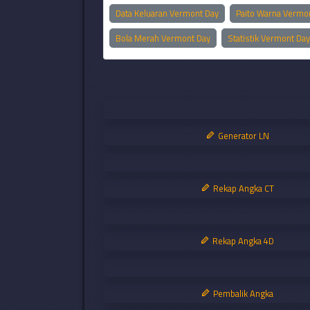
Data Keluaran Vermont Day
Paito Warna Vermo
Bola Merah Vermont Day
Statistik Vermont Day
Generator LN
Rekap Angka CT
Rekap Angka 4D
Pembalik Angka