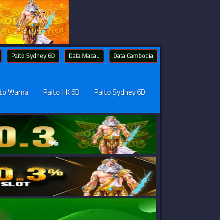
Paito Sydney 6D
Data Macau
Data Cambodia
ito Warna
Paito HK 6D
Paito Sydney 6D