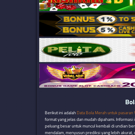
Bo
Berikut ini adalah
Data Bola Merah untuk pasaran
format yang jelas dan mudah dipahami. Informas
peluang besar untuk muncul kembali di undian ber
mendalam, menyusun prediksi yang lebih akurat