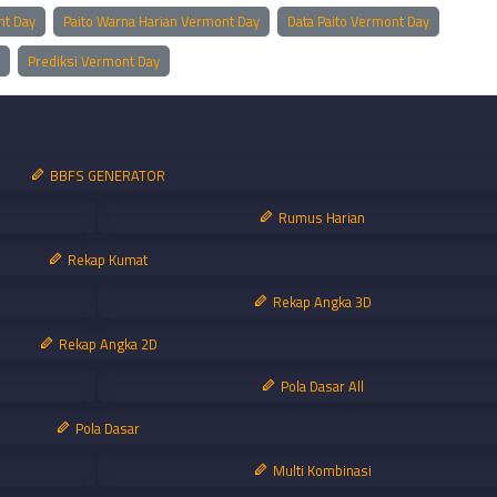
nt Day
Paito Warna Harian Vermont Day
Data Paito Vermont Day
Prediksi Vermont Day
BBFS GENERATOR
Rumus Harian
Rekap Kumat
Rekap Angka 3D
Rekap Angka 2D
Pola Dasar All
Pola Dasar
Multi Kombinasi