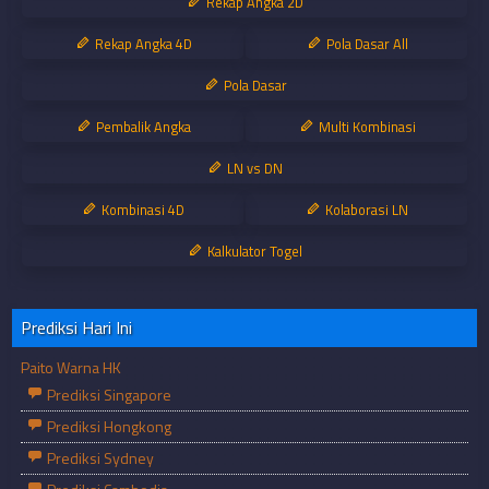
Rekap Angka 2D
Rekap Angka 4D
Pola Dasar All
Pola Dasar
Pembalik Angka
Multi Kombinasi
LN vs DN
Kombinasi 4D
Kolaborasi LN
Kalkulator Togel
Prediksi Hari Ini
Paito Warna HK
Prediksi Singapore
Prediksi Hongkong
Prediksi Sydney