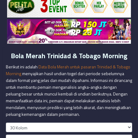
Bola Merah Trinidad & Tobago Morning
Berikut ini adalah
Data Bola Merah untuk pasaran Trinidad & Tobago
Morning
menyajikan hasil undian togel dari periode sebelumnya
dalam format yang jelas dan mudah dipahami. Informasi ini dirancang
untuk membantu pemain menganalisis angka-angka dengan
peluang besar untuk muncul kembali di undian berikutnya. Dengan
memanfaatkan data ini, pemain dapat melakukan analisis lebih
mendalam, menyusun prediksi yang lebih akurat, dan meningkatkan
peluang kemenangan dalam permainan.