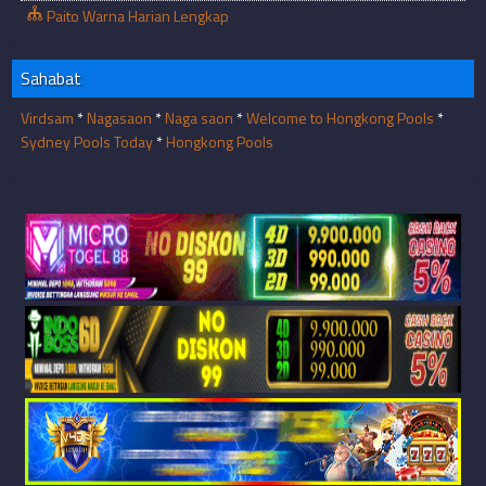
Paito Warna Harian Lengkap
Sahabat
Virdsam
*
Nagasaon
*
Naga saon
*
Welcome to Hongkong Pools
*
Sydney Pools Today
*
Hongkong Pools