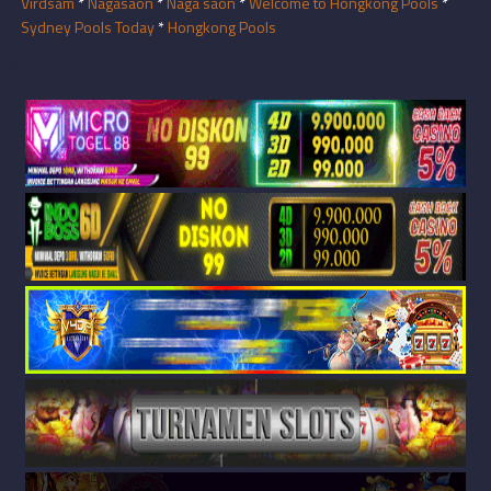
Virdsam
*
Nagasaon
*
Naga saon
*
Welcome to Hongkong Pools
*
Sydney Pools Today
*
Hongkong Pools