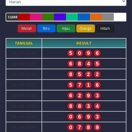
CLEAR
Merah
Biru
Hijau
Orange
Hitam
TANGGAL
RESULT
09-08-2026
5
0
9
6
08-08-2026
6
8
4
5
07-08-2026
8
5
2
2
06-08-2026
5
7
1
6
05-08-2026
6
2
9
3
04-08-2026
8
8
3
4
03-08-2026
0
6
9
3
02-08-2026
0
7
8
9