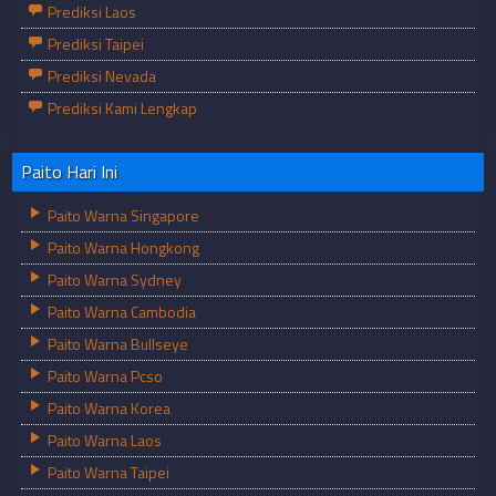
Prediksi Laos
Prediksi Taipei
Prediksi Nevada
Prediksi Kami Lengkap
Paito Hari Ini
Paito Warna Singapore
Paito Warna Hongkong
Paito Warna Sydney
Paito Warna Cambodia
Paito Warna Bullseye
Paito Warna Pcso
Paito Warna Korea
Paito Warna Laos
Paito Warna Taipei