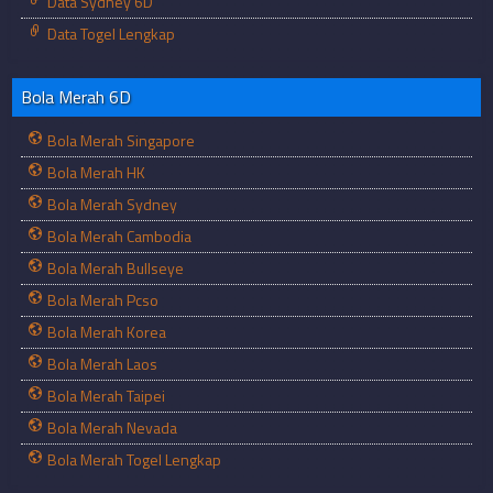
Data Sydney 6D
Data Togel Lengkap
Bola Merah 6D
Bola Merah Singapore
Bola Merah HK
Bola Merah Sydney
Bola Merah Cambodia
Bola Merah Bullseye
Bola Merah Pcso
Bola Merah Korea
Bola Merah Laos
Bola Merah Taipei
Bola Merah Nevada
Bola Merah Togel Lengkap