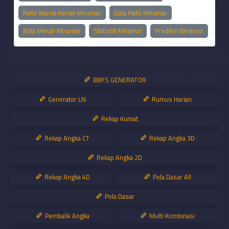
Paito Warna Harian Miramar
Data Paito Miramar
Bola Merah Miramar
Statistik Miramar
Prediksi Miramar
BBFS GENERATOR
Generator LN
Rumus Harian
Rekap Kumat
Rekap Angka CT
Rekap Angka 3D
Rekap Angka 2D
Rekap Angka 4D
Pola Dasar All
Pola Dasar
Pembalik Angka
Multi Kombinasi