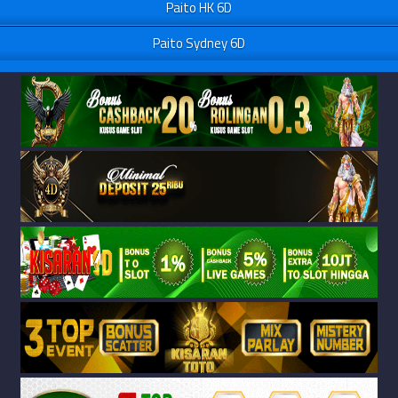
Paito HK 6D
Paito Sydney 6D