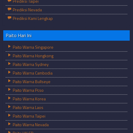
Prediksi Taipei
Prediksi Nevada
Prediksi Kami Lengkap
Paito Hari Ini
Paito Warna Singapore
Paito Warna Hongkong
Paito Warna Sydney
Paito Warna Cambodia
Paito Warna Bullseye
Paito Warna Pcso
Paito Warna Korea
Paito Warna Laos
Paito Warna Taipei
Paito Warna Nevada