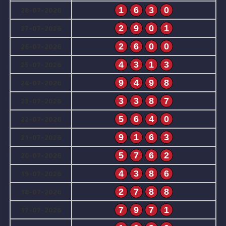
28-07-2026
1
6
3
0
27-07-2026
2
9
0
1
26-07-2026
2
6
0
0
25-07-2026
4
3
1
3
24-07-2026
9
4
9
8
23-07-2026
3
3
8
7
22-07-2026
5
6
4
0
21-07-2026
9
1
6
3
20-07-2026
5
7
6
2
19-07-2026
4
3
8
6
18-07-2026
2
7
8
8
17-07-2026
7
9
7
1