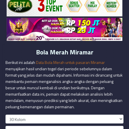
Bola Merah Miramar
Berikut ini adalah
Data Bola Merah untuk pasaran Miramar
menyajikan hasil undian togel dari periode sebelumnya dalam
format yang jelas dan mudah dipahami. Informasi ini dirancang untuk
membantu pemain menganalisis angka-angka dengan peluang
besar untuk muncul kembali di undian berikutnya. Dengan
memanfaatkan data ini, pemain dapat melakukan analisis lebih
mendalam, menyusun prediksi yang lebih akurat, dan meningkatkan
peluang kemenangan dalam permainan.