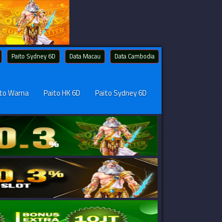
Paito Sydney 6D
Data Macau
Data Cambodia
ito Warna
Paito HK 6D
Paito Sydney 6D