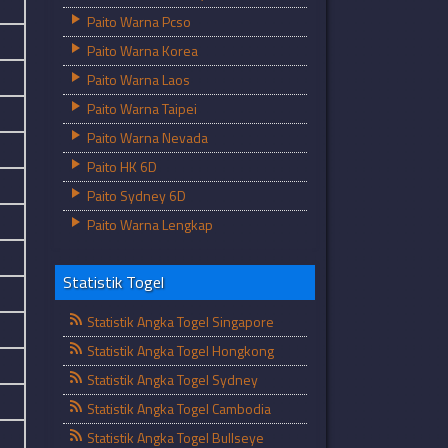
Paito Warna Pcso
Paito Warna Korea
Paito Warna Laos
Paito Warna Taipei
Paito Warna Nevada
Paito HK 6D
Paito Sydney 6D
Paito Warna Lengkap
Statistik Togel
Statistik Angka Togel Singapore
Statistik Angka Togel Hongkong
Statistik Angka Togel Sydney
Statistik Angka Togel Cambodia
Statistik Angka Togel Bullseye