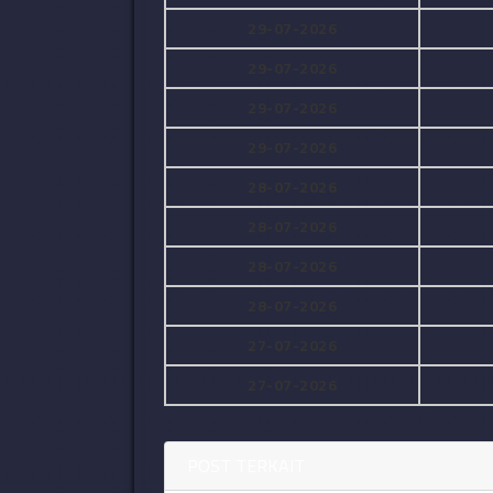
29-07-2026
29-07-2026
29-07-2026
29-07-2026
28-07-2026
28-07-2026
28-07-2026
28-07-2026
27-07-2026
27-07-2026
POST TERKAIT