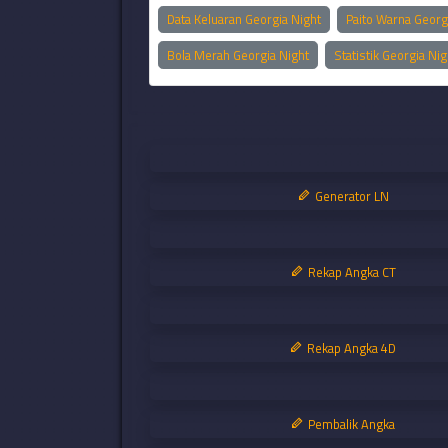
Data Keluaran Georgia Night
Paito Warna Georg
Bola Merah Georgia Night
Statistik Georgia Nig
Generator LN
Rekap Angka CT
Rekap Angka 4D
Pembalik Angka