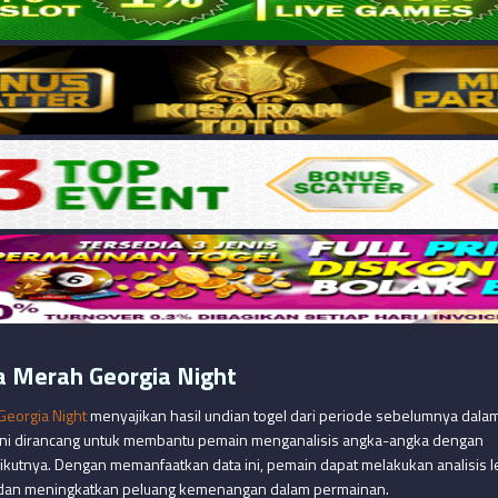
a Merah Georgia Night
Georgia Night
menyajikan hasil undian togel dari periode sebelumnya dala
i ini dirancang untuk membantu pemain menganalisis angka-angka dengan
ikutnya. Dengan memanfaatkan data ini, pemain dapat melakukan analisis l
, dan meningkatkan peluang kemenangan dalam permainan.