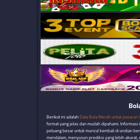
Bol
Berikut ini adalah
Data Bola Merah untuk pasaran 
format yang jelas dan mudah dipahami. Informas
peluang besar untuk muncul kembali di undian ber
mendalam, menyusun prediksi yang lebih akurat