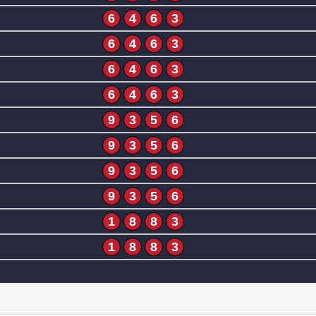
6
4
6
3
6
4
6
3
6
4
6
3
6
4
6
3
9
3
5
6
9
3
5
6
9
3
5
6
9
3
5
6
1
8
8
3
1
8
8
3