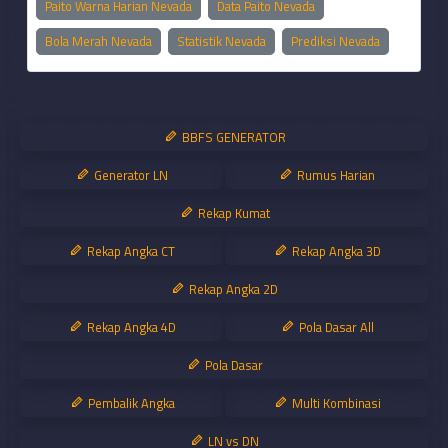
Paito Warna Harian Nevada
Data Paito Nevada
Bola Merah Nevada
Statistik Nevada
Prediksi Nevada
BBFS GENERATOR
Generator LN
Rumus Harian
Rekap Kumat
Rekap Angka CT
Rekap Angka 3D
Rekap Angka 2D
Rekap Angka 4D
Pola Dasar All
Pola Dasar
Pembalik Angka
Multi Kombinasi
LN vs DN