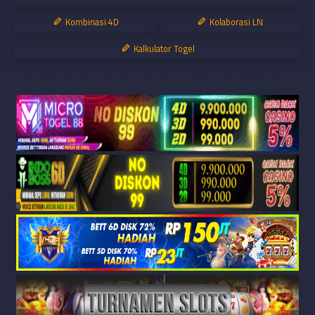
Kombinasi 4D
Kolaborasi LN
Kalkulator Togel