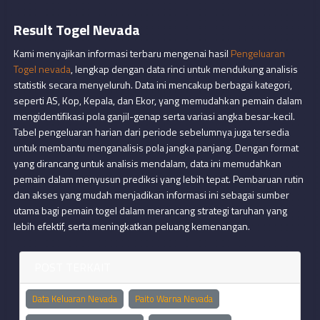
Result Togel Nevada
Kami menyajikan informasi terbaru mengenai hasil
Pengeluaran
Togel nevada
, lengkap dengan data rinci untuk mendukung analisis
statistik secara menyeluruh. Data ini mencakup berbagai kategori,
seperti AS, Kop, Kepala, dan Ekor, yang memudahkan pemain dalam
mengidentifikasi pola ganjil-genap serta variasi angka besar-kecil.
Tabel pengeluaran harian dari periode sebelumnya juga tersedia
untuk membantu menganalisis pola jangka panjang. Dengan format
yang dirancang untuk analisis mendalam, data ini memudahkan
pemain dalam menyusun prediksi yang lebih tepat. Pembaruan rutin
dan akses yang mudah menjadikan informasi ini sebagai sumber
utama bagi pemain togel dalam merancang strategi taruhan yang
lebih efektif, serta meningkatkan peluang kemenangan.
POST TERKAIT
Data Keluaran Nevada
Paito Warna Nevada