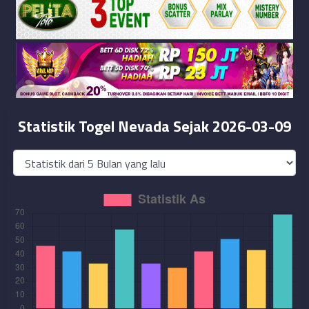
Statistik Togel Nevada Sejak 2026-03-09