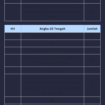
00*01*05*15*18*19*21*23*30*31*34*35
0
*49*52*54*57*65*69*76*77*81*82*84*9
25
1*93
Hit
Angka 2D Tengah
Jumlah
12
03*29*34*36*44*46*74*99
8
10
10
1
9
18*20*28*32*40*53*57*65*66*69*92
11
07*11*14*15*17*22*24*35*37*62*63*73
6
18
*75*76*81*89*90*91
4
31*50*70*79
4
00*02*04*05*08*12*19*21*23*25*27*30
*33*39*42*43*47*48*51*52*54*56*58*5
3
39
9*60*61*68*71*72*77*78*80*82*83*85*
87*94*95*96
1
84
1