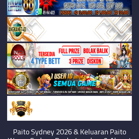
Paito Sydney 2026 & Keluaran Paito