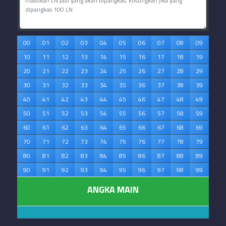
00
01
02
03
04
05
06
07
08
09
10
11
12
13
14
15
16
17
18
19
20
21
22
23
24
25
26
27
28
29
30
31
32
33
34
35
36
37
38
39
40
41
42
43
44
45
46
47
48
49
50
51
52
53
54
55
56
57
58
59
60
61
62
63
64
65
66
67
68
69
70
71
72
73
74
75
76
77
78
79
80
81
82
83
84
85
86
87
88
89
90
91
92
93
94
95
96
97
98
99
ANGKA MAIN