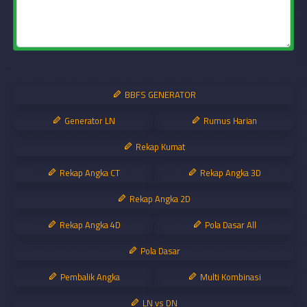
BBFS GENERATOR
Generator LN
Rumus Harian
Rekap Kumat
Rekap Angka CT
Rekap Angka 3D
Rekap Angka 2D
Rekap Angka 4D
Pola Dasar All
Pola Dasar
Pembalik Angka
Multi Kombinasi
LN vs DN