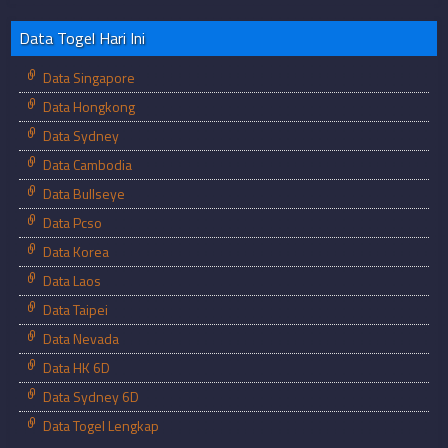
Data Togel Hari Ini
Data Singapore
Data Hongkong
Data Sydney
Data Cambodia
Data Bullseye
Data Pcso
Data Korea
Data Laos
Data Taipei
Data Nevada
Data HK 6D
Data Sydney 6D
Data Togel Lengkap