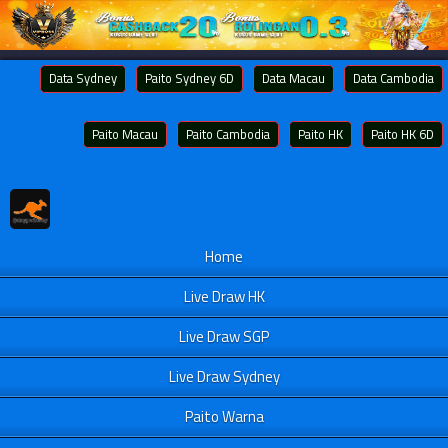
Data Sydney
Paito Sydney 6D
Data Macau
Data Cambodia
Paito Macau
Paito Cambodia
Paito HK
Paito HK 6D
Home
Live Draw HK
Live Draw SGP
Live Draw Sydney
Paito Warna