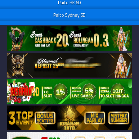
Paito HK 6D
Paito Sydney 6D