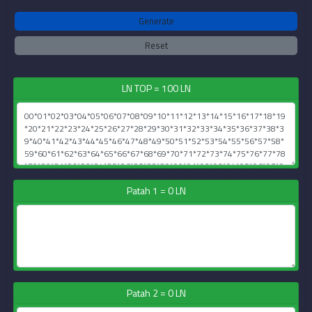
Generate
Reset
LN TOP = 100 LN
Patah 1 = 0 LN
Patah 2 = 0 LN