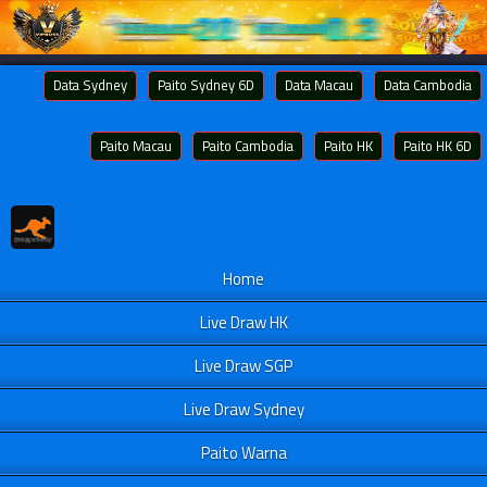
Data Sydney
Paito Sydney 6D
Data Macau
Data Cambodia
Paito Macau
Paito Cambodia
Paito HK
Paito HK 6D
Home
Live Draw HK
Live Draw SGP
Live Draw Sydney
Paito Warna