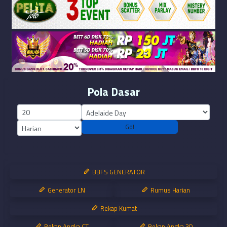
Pola Dasar
Go!
BBFS GENERATOR
Generator LN
Rumus Harian
Rekap Kumat
Rekap Angka CT
Rekap Angka 3D