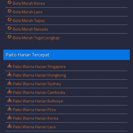
Bola Merah Korea
Bola Merah Laos
Bola Merah Taipei
Bola Merah Nevada
Bola Merah Togel Lengkap
Paito Harian Tercepat
Paito Warna Harian Singapore
Paito Warna Harian Hongkong
Paito Warna Harian Sydney
Paito Warna Harian Cambodia
Paito Warna Harian Bullseye
Paito Warna Harian Pcso
Paito Warna Harian Korea
Paito Warna Harian Laos