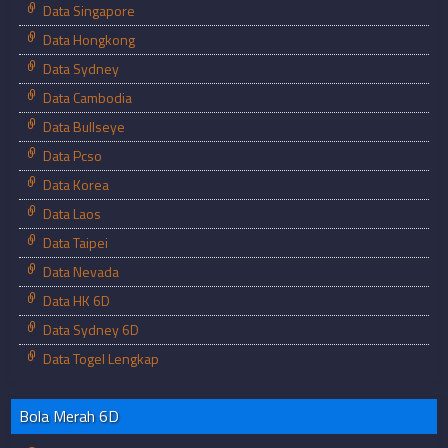
Data Singapore
Data Hongkong
Data Sydney
Data Cambodia
Data Bullseye
Data Pcso
Data Korea
Data Laos
Data Taipei
Data Nevada
Data HK 6D
Data Sydney 6D
Data Togel Lengkap
Bola Merah 6D