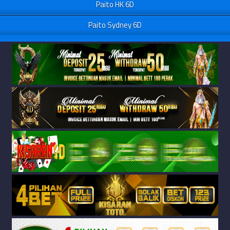
Paito HK 6D
Paito Sydney 6D