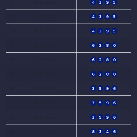
76
10-07-2026
4
3
9
5
77
10-07-2026
4
3
9
5
78
10-07-2026
4
3
9
5
79
09-07-2026
6
2
8
0
80
09-07-2026
6
2
8
0
81
09-07-2026
6
2
8
0
82
08-07-2026
3
5
9
6
83
08-07-2026
3
5
9
6
84
08-07-2026
3
5
9
6
85
07-07-2026
8
3
4
6