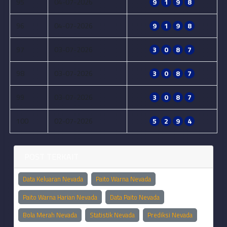
95
04-07-2026
9
1
9
8
96
04-07-2026
9
1
9
8
97
03-07-2026
3
0
8
7
98
03-07-2026
3
0
8
7
99
03-07-2026
3
0
8
7
100
02-07-2026
5
2
9
4
POST TERKAIT
Data Keluaran Nevada
Paito Warna Nevada
Paito Warna Harian Nevada
Data Paito Nevada
Bola Merah Nevada
Statistik Nevada
Prediksi Nevada