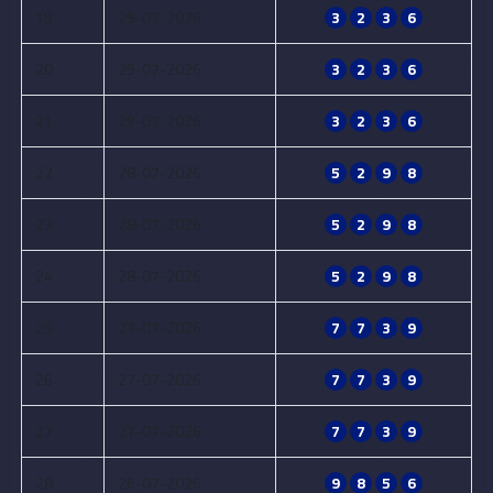
19
29-07-2026
3
2
3
6
20
29-07-2026
3
2
3
6
21
29-07-2026
3
2
3
6
22
28-07-2026
5
2
9
8
23
28-07-2026
5
2
9
8
24
28-07-2026
5
2
9
8
25
27-07-2026
7
7
3
9
26
27-07-2026
7
7
3
9
27
27-07-2026
7
7
3
9
28
26-07-2026
9
8
5
6