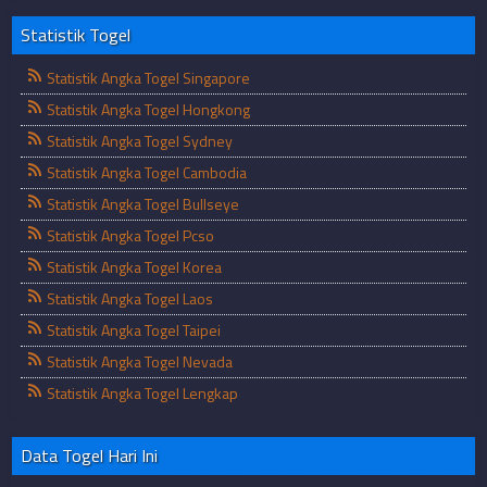
Statistik Togel
Statistik Angka Togel Singapore
Statistik Angka Togel Hongkong
Statistik Angka Togel Sydney
Statistik Angka Togel Cambodia
Statistik Angka Togel Bullseye
Statistik Angka Togel Pcso
Statistik Angka Togel Korea
Statistik Angka Togel Laos
Statistik Angka Togel Taipei
Statistik Angka Togel Nevada
Statistik Angka Togel Lengkap
Data Togel Hari Ini