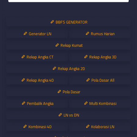
BBFS GENERATOR
Generator LN
Rumus Harian
Rekap Kumat
Rekap Angka CT
Rekap Angka 3D
Rekap Angka 2D
Rekap Angka 4D
Pola Dasar All
Pola Dasar
Pembalik Angka
Multi Kombinasi
LN vs DN
Kombinasi 4D
Kolaborasi LN