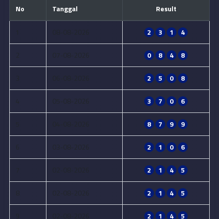
No
Tanggal
Result
1
08-08-2026
2
3
1
4
2
07-08-2026
0
8
4
8
3
06-08-2026
2
5
0
8
4
05-08-2026
3
7
0
6
5
04-08-2026
8
7
9
9
6
03-08-2026
2
1
0
6
7
02-08-2026
2
1
4
5
8
02-08-2026
2
1
4
5
9
02-08-2026
2
1
4
5