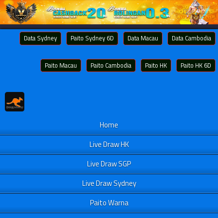
Data Sydney
Paito Sydney 6D
Data Macau
Data Cambodia
Paito Macau
Paito Cambodia
Paito HK
Paito HK 6D
Home
Live Draw HK
Live Draw SGP
Live Draw Sydney
Paito Warna