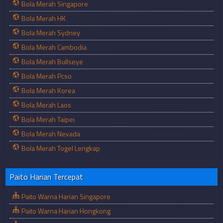
Bola Merah Singapore
Bola Merah HK
Bola Merah Sydney
Bola Merah Cambodia
Bola Merah Bullseye
Bola Merah Pcso
Bola Merah Korea
Bola Merah Laos
Bola Merah Taipei
Bola Merah Nevada
Bola Merah Togel Lengkap
Paito Harian Tercepat
Paito Warna Harian Singapore
Paito Warna Harian Hongkong