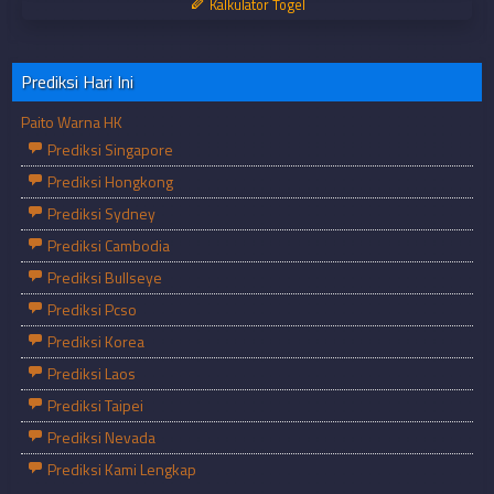
Kalkulator Togel
Prediksi Hari Ini
Paito Warna HK
Prediksi Singapore
Prediksi Hongkong
Prediksi Sydney
Prediksi Cambodia
Prediksi Bullseye
Prediksi Pcso
Prediksi Korea
Prediksi Laos
Prediksi Taipei
Prediksi Nevada
Prediksi Kami Lengkap