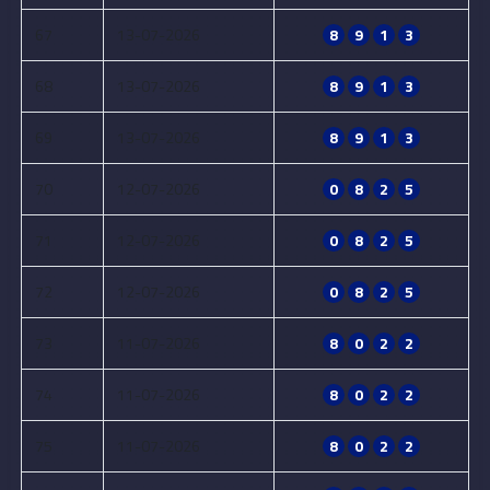
67
13-07-2026
8
9
1
3
68
13-07-2026
8
9
1
3
69
13-07-2026
8
9
1
3
70
12-07-2026
0
8
2
5
71
12-07-2026
0
8
2
5
72
12-07-2026
0
8
2
5
73
11-07-2026
8
0
2
2
74
11-07-2026
8
0
2
2
75
11-07-2026
8
0
2
2