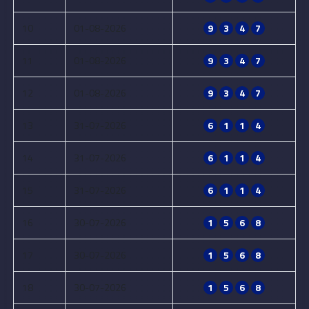
10
01-08-2026
9
3
4
7
11
01-08-2026
9
3
4
7
12
01-08-2026
9
3
4
7
13
31-07-2026
6
1
1
4
14
31-07-2026
6
1
1
4
15
31-07-2026
6
1
1
4
16
30-07-2026
1
5
6
8
17
30-07-2026
1
5
6
8
18
30-07-2026
1
5
6
8