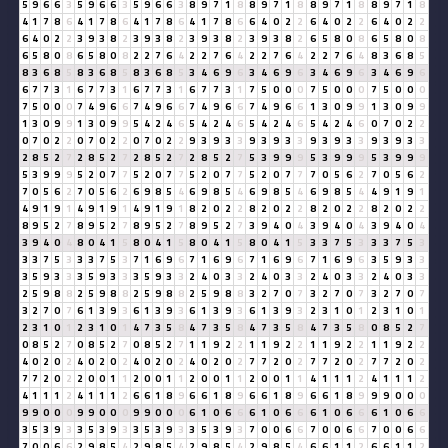
5
9
6
6
3
5
9
6
6
3
5
9
6
6
3
8
9
7
1
8
8
9
7
1
8
8
9
7
1
8
8
9
7
1
8
4
1
7
8
6
4
1
7
8
6
4
1
7
8
6
4
1
7
8
6
6
4
0
2
2
6
4
0
2
2
6
4
0
2
2
6
4
0
2
2
3
9
3
8
2
3
9
3
8
2
3
9
3
8
2
3
9
3
8
2
6
5
8
0
8
6
5
8
0
8
6
5
8
0
8
6
5
8
0
8
2
2
7
6
4
2
2
7
6
4
2
2
7
6
4
2
2
7
6
4
8
3
6
8
5
8
3
6
8
5
8
3
6
8
5
8
3
6
8
5
3
4
6
9
6
3
4
6
9
6
3
4
6
9
6
3
4
6
9
6
6
7
7
3
1
6
7
7
3
1
6
7
7
3
1
6
7
7
3
1
7
5
0
0
0
7
5
0
0
0
7
5
0
0
0
7
5
0
0
0
7
4
9
6
6
7
4
9
6
6
7
4
9
6
6
7
4
9
6
6
1
3
0
9
9
1
3
0
9
9
1
3
0
9
9
1
3
0
9
9
5
4
2
4
6
5
4
2
4
6
5
4
2
4
6
5
4
2
4
6
0
7
0
2
2
0
7
0
2
2
0
7
0
2
2
0
7
0
2
2
9
3
9
3
3
9
3
9
3
3
9
3
9
3
3
9
3
9
3
3
2
8
5
2
7
2
8
5
2
7
2
8
5
2
7
2
8
5
2
7
5
3
9
9
9
5
3
9
9
9
5
3
9
9
9
5
3
9
9
9
5
2
0
7
7
5
2
0
7
7
5
2
0
7
7
5
2
0
7
7
7
0
5
6
2
7
0
5
6
2
7
0
5
6
2
7
0
5
6
2
6
9
8
5
4
6
9
8
5
4
6
9
8
5
4
6
9
8
5
4
4
9
1
9
1
4
9
1
9
1
4
9
1
9
1
4
9
1
9
1
8
2
0
2
2
8
2
0
2
2
8
2
0
2
2
8
2
0
2
2
8
9
5
2
7
8
9
5
2
7
8
9
5
2
7
8
9
5
2
7
3
9
4
0
4
3
9
4
0
4
3
9
4
0
4
3
9
4
0
4
8
0
4
1
5
8
0
4
1
5
8
0
4
1
5
8
0
4
1
5
3
3
7
5
3
3
3
7
5
3
3
3
7
5
3
3
3
7
5
3
7
1
6
9
6
7
1
6
9
6
7
1
6
9
6
7
1
6
9
6
3
5
9
3
3
3
5
9
3
3
3
5
9
3
3
3
5
9
3
3
2
4
0
3
3
2
4
0
3
3
2
4
0
3
3
2
4
0
3
3
2
5
9
8
8
2
5
9
8
8
2
5
9
8
8
2
5
9
8
8
3
2
7
0
7
3
2
7
0
7
3
2
7
0
7
3
2
7
0
7
6
1
3
9
3
6
1
3
9
3
6
1
3
9
3
6
1
3
9
3
2
3
1
0
1
2
3
1
0
1
2
3
1
0
1
2
3
1
0
1
4
7
3
5
8
4
7
3
5
8
4
7
3
5
8
4
7
3
5
8
0
8
5
2
7
0
8
5
2
7
0
8
5
2
7
0
8
5
2
7
1
1
9
2
2
1
1
9
2
2
1
1
9
2
2
1
1
9
2
2
4
0
2
0
2
4
0
2
0
2
4
0
2
0
2
4
0
2
0
2
7
7
2
0
2
7
7
2
0
2
7
7
2
0
2
7
7
2
0
2
2
0
0
1
1
2
0
0
1
1
2
0
0
1
1
2
0
0
1
1
4
1
1
1
2
4
1
1
1
2
4
1
1
1
2
4
1
1
1
2
6
6
1
8
9
6
6
1
8
9
6
6
1
8
9
6
6
1
8
9
9
9
0
0
0
9
9
0
0
0
9
9
0
0
0
9
9
0
0
0
6
1
0
6
6
6
1
0
6
6
6
1
0
6
6
6
1
0
6
6
3
5
3
9
3
3
5
3
9
3
3
5
3
9
3
3
5
3
9
3
7
0
0
6
6
7
0
0
6
6
7
0
0
6
6
7
0
0
6
6
2
9
8
5
4
2
9
8
5
4
2
9
8
5
4
2
9
8
5
4
6
6
1
1
2
6
6
1
1
2