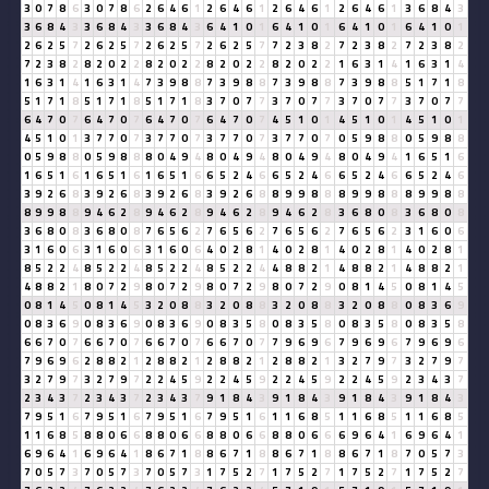
3
0
7
8
6
3
0
7
8
6
2
6
4
6
1
2
6
4
6
1
2
6
4
6
1
2
6
4
6
1
3
6
8
4
3
3
6
8
4
3
3
6
8
4
3
3
6
8
4
3
6
4
1
0
1
6
4
1
0
1
6
4
1
0
1
6
4
1
0
1
2
6
2
5
7
2
6
2
5
7
2
6
2
5
7
2
6
2
5
7
7
2
3
8
2
7
2
3
8
2
7
2
3
8
2
7
2
3
8
2
8
2
0
2
2
8
2
0
2
2
8
2
0
2
2
8
2
0
2
2
1
6
3
1
4
1
6
3
1
4
1
6
3
1
4
1
6
3
1
4
7
3
9
8
8
7
3
9
8
8
7
3
9
8
8
7
3
9
8
8
5
1
7
1
8
5
1
7
1
8
5
1
7
1
8
5
1
7
1
8
3
7
0
7
7
3
7
0
7
7
3
7
0
7
7
3
7
0
7
7
6
4
7
0
7
6
4
7
0
7
6
4
7
0
7
6
4
7
0
7
4
5
1
0
1
4
5
1
0
1
4
5
1
0
1
4
5
1
0
1
3
7
7
0
7
3
7
7
0
7
3
7
7
0
7
3
7
7
0
7
0
5
9
8
8
0
5
9
8
8
0
5
9
8
8
0
5
9
8
8
8
0
4
9
4
8
0
4
9
4
8
0
4
9
4
8
0
4
9
4
1
6
5
1
6
1
6
5
1
6
1
6
5
1
6
1
6
5
1
6
6
5
2
4
6
6
5
2
4
6
6
5
2
4
6
6
5
2
4
6
3
9
2
6
8
3
9
2
6
8
3
9
2
6
8
3
9
2
6
8
8
9
9
8
8
8
9
9
8
8
8
9
9
8
8
8
9
9
8
8
9
4
6
2
8
9
4
6
2
8
9
4
6
2
8
9
4
6
2
8
3
6
8
0
8
3
6
8
0
8
3
6
8
0
8
3
6
8
0
8
7
6
5
6
2
7
6
5
6
2
7
6
5
6
2
7
6
5
6
2
3
1
6
0
6
3
1
6
0
6
3
1
6
0
6
3
1
6
0
6
4
0
2
8
1
4
0
2
8
1
4
0
2
8
1
4
0
2
8
1
8
5
2
2
4
8
5
2
2
4
8
5
2
2
4
8
5
2
2
4
4
8
8
2
1
4
8
8
2
1
4
8
8
2
1
4
8
8
2
1
8
0
7
2
9
8
0
7
2
9
8
0
7
2
9
8
0
7
2
9
0
8
1
4
5
0
8
1
4
5
0
8
1
4
5
0
8
1
4
5
3
2
0
8
8
3
2
0
8
8
3
2
0
8
8
3
2
0
8
8
0
8
3
6
9
0
8
3
6
9
0
8
3
6
9
0
8
3
6
9
0
8
3
5
8
0
8
3
5
8
0
8
3
5
8
0
8
3
5
8
6
6
7
0
7
6
6
7
0
7
6
6
7
0
7
6
6
7
0
7
7
9
6
9
6
7
9
6
9
6
7
9
6
9
6
7
9
6
9
6
2
8
8
2
1
2
8
8
2
1
2
8
8
2
1
2
8
8
2
1
3
2
7
9
7
3
2
7
9
7
3
2
7
9
7
3
2
7
9
7
2
2
4
5
9
2
2
4
5
9
2
2
4
5
9
2
2
4
5
9
2
3
4
3
7
2
3
4
3
7
2
3
4
3
7
2
3
4
3
7
9
1
8
4
3
9
1
8
4
3
9
1
8
4
3
9
1
8
4
3
7
9
5
1
6
7
9
5
1
6
7
9
5
1
6
7
9
5
1
6
1
1
6
8
5
1
1
6
8
5
1
1
6
8
5
1
1
6
8
5
8
8
0
6
6
8
8
0
6
6
8
8
0
6
6
8
8
0
6
6
6
9
6
4
1
6
9
6
4
1
6
9
6
4
1
6
9
6
4
1
8
6
7
1
8
8
6
7
1
8
8
6
7
1
8
8
6
7
1
8
7
0
5
7
3
7
0
5
7
3
7
0
5
7
3
7
0
5
7
3
1
7
5
2
7
1
7
5
2
7
1
7
5
2
7
1
7
5
2
7