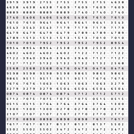
3
9
1
9
1
3
9
1
9
1
2
7
5
5
1
2
7
5
5
1
2
7
5
5
1
2
7
5
5
1
4
6
3
8
2
4
6
3
8
2
4
6
3
8
2
4
6
3
8
2
7
6
0
9
9
7
6
0
9
9
7
6
0
9
9
7
6
0
9
9
8
8
8
9
8
8
8
8
9
8
8
8
8
9
8
8
8
8
9
8
2
7
4
0
4
2
7
4
0
4
2
7
4
0
4
2
7
4
0
4
5
4
0
6
6
5
4
0
6
6
5
4
0
6
6
5
4
0
6
6
7
6
1
0
1
7
6
1
0
1
7
6
1
0
1
7
6
1
0
1
9
6
4
1
5
9
6
4
1
5
9
6
4
1
5
9
6
4
1
5
3
5
4
3
7
3
5
4
3
7
3
5
4
3
7
3
5
4
3
7
7
1
7
9
7
7
1
7
9
7
7
1
7
9
7
7
1
7
9
7
6
4
7
9
7
6
4
7
9
7
6
4
7
9
7
6
4
7
9
7
4
7
8
9
8
4
7
8
9
8
4
7
8
9
8
4
7
8
9
8
1
5
1
3
4
1
5
1
3
4
1
5
1
3
4
1
5
1
3
4
7
0
1
0
1
7
0
1
0
1
7
0
1
0
1
7
0
1
0
1
7
9
5
2
7
7
9
5
2
7
7
9
5
2
7
7
9
5
2
7
8
9
5
4
9
8
9
5
4
9
8
9
5
4
9
8
9
5
4
9
2
5
3
8
2
2
5
3
8
2
2
5
3
8
2
2
5
3
8
2
4
6
0
2
2
4
6
0
2
2
4
6
0
2
2
4
6
0
2
2
7
1
2
2
4
7
1
2
2
4
7
1
2
2
4
7
1
2
2
4
3
9
4
0
4
3
9
4
0
4
3
9
4
0
4
3
9
4
0
4
7
1
2
7
9
7
1
2
7
9
7
1
2
7
9
7
1
2
7
9
5
1
3
2
5
5
1
3
2
5
5
1
3
2
5
5
1
3
2
5
2
5
6
8
5
2
5
6
8
5
2
5
6
8
5
2
5
6
8
5
0
4
7
6
4
0
4
7
6
4
0
4
7
6
4
0
4
7
6
4
9
5
9
8
8
9
5
9
8
8
9
5
9
8
8
9
5
9
8
8
9
8
6
5
2
9
8
6
5
2
9
8
6
5
2
9
8
6
5
2
9
5
1
1
2
9
5
1
1
2
9
5
1
1
2
9
5
1
1
2
7
6
7
6
4
7
6
7
6
4
7
6
7
6
4
7
6
7
6
4
1
0
6
3
9
1
0
6
3
9
1
0
6
3
9
1
0
6
3
9
3
2
7
9
7
3
2
7
9
7
3
2
7
9
7
3
2
7
9
7
6
5
0
4
4
6
5
0
4
4
6
5
0
4
4
6
5
0
4
4
0
8
7
4
2
0
8
7
4
2
0
8
7
4
2
0
8
7
4
2
5
7
1
2
3
5
7
1
2
3
5
7
1
2
3
5
7
1
2
3
7
0
7
5
3
7
0
7
5
3
7
0
7
5
3
7
0
7
5
3
0
5
1
5
6
0
5
1
5
6
0
5
1
5
6
0
5
1
5
6
3
7
6
4
1
3
7
6
4
1
3
7
6
4
1
3
7
6
4
1
1
3
0
0
0
1
3
0
0
0
1
3
0
0
0
1
3
0
0
0
0
2
7
8
6
0
2
7
8
6
0
2
7
8
6
0
2
7
8
6
2
1
0
7
7
2
1
0
7
7
2
1
0
7
7
2
1
0
7
7
2
7
7
0
7
2
7
7
0
7
2
7
7
0
7
2
7
7
0
7
0
8
9
8
8
0
8
9
8
8
0
8
9
8
8
0
8
9
8
8
7
6
1
7
8
7
6
1
7
8
7
6
1
7
8
7
6
1
7
8
8
1
3
7
1
8
1
3
7
1
8
1
3
7
1
8
1
3
7
1
5
5
0
2
2
5
5
0
2
2
5
5
0
2
2
5
5
0
2
2
3
4
7
2
9
3
4
7
2
9
3
4
7
2
9
3
4
7
2
9