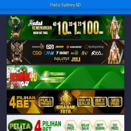
Paito Sydney 6D