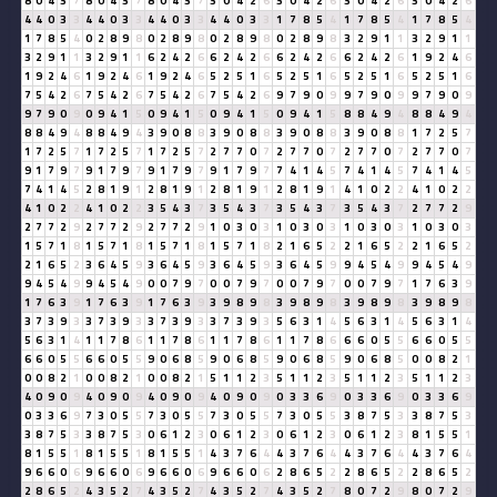
8
0
4
3
7
8
0
4
3
7
8
0
4
3
7
3
0
4
2
6
3
0
4
2
6
3
0
4
2
6
3
0
4
2
6
4
4
0
3
3
4
4
0
3
3
4
4
0
3
3
4
4
0
3
3
1
7
8
5
4
1
7
8
5
4
1
7
8
5
4
1
7
8
5
4
0
2
8
9
8
0
2
8
9
8
0
2
8
9
8
0
2
8
9
8
3
2
9
1
1
3
2
9
1
1
3
2
9
1
1
3
2
9
1
1
6
2
4
2
6
6
2
4
2
6
6
2
4
2
6
6
2
4
2
6
1
9
2
4
6
1
9
2
4
6
1
9
2
4
6
1
9
2
4
6
5
2
5
1
6
5
2
5
1
6
5
2
5
1
6
5
2
5
1
6
7
5
4
2
6
7
5
4
2
6
7
5
4
2
6
7
5
4
2
6
9
7
9
0
9
9
7
9
0
9
9
7
9
0
9
9
7
9
0
9
0
9
4
1
5
0
9
4
1
5
0
9
4
1
5
0
9
4
1
5
8
8
4
9
4
8
8
4
9
4
8
8
4
9
4
8
8
4
9
4
3
9
0
8
8
3
9
0
8
8
3
9
0
8
8
3
9
0
8
8
1
7
2
5
7
1
7
2
5
7
1
7
2
5
7
1
7
2
5
7
2
7
7
0
7
2
7
7
0
7
2
7
7
0
7
2
7
7
0
7
9
1
7
9
7
9
1
7
9
7
9
1
7
9
7
9
1
7
9
7
7
4
1
4
5
7
4
1
4
5
7
4
1
4
5
7
4
1
4
5
2
8
1
9
1
2
8
1
9
1
2
8
1
9
1
2
8
1
9
1
4
1
0
2
2
4
1
0
2
2
4
1
0
2
2
4
1
0
2
2
3
5
4
3
7
3
5
4
3
7
3
5
4
3
7
3
5
4
3
7
2
7
7
2
9
2
7
7
2
9
2
7
7
2
9
2
7
7
2
9
1
0
3
0
3
1
0
3
0
3
1
0
3
0
3
1
0
3
0
3
1
5
7
1
8
1
5
7
1
8
1
5
7
1
8
1
5
7
1
8
2
1
6
5
2
2
1
6
5
2
2
1
6
5
2
2
1
6
5
2
3
6
4
5
9
3
6
4
5
9
3
6
4
5
9
3
6
4
5
9
9
4
5
4
9
9
4
5
4
9
9
4
5
4
9
9
4
5
4
9
0
0
7
9
7
0
0
7
9
7
0
0
7
9
7
0
0
7
9
7
1
7
6
3
9
1
7
6
3
9
1
7
6
3
9
1
7
6
3
9
3
9
8
9
8
3
9
8
9
8
3
9
8
9
8
3
9
8
9
8
3
7
3
9
3
3
7
3
9
3
3
7
3
9
3
3
7
3
9
3
5
6
3
1
4
5
6
3
1
4
5
6
3
1
4
5
6
3
1
4
1
1
7
8
6
1
1
7
8
6
1
1
7
8
6
1
1
7
8
6
6
6
0
5
5
6
6
0
5
5
6
6
0
5
5
6
6
0
5
5
9
0
6
8
5
9
0
6
8
5
9
0
6
8
5
9
0
6
8
5
0
0
8
2
1
0
0
8
2
1
0
0
8
2
1
0
0
8
2
1
5
1
1
2
3
5
1
1
2
3
5
1
1
2
3
5
1
1
2
3
4
0
9
0
9
4
0
9
0
9
4
0
9
0
9
4
0
9
0
9
0
3
3
6
9
0
3
3
6
9
0
3
3
6
9
0
3
3
6
9
7
3
0
5
5
7
3
0
5
5
7
3
0
5
5
7
3
0
5
5
3
8
7
5
3
3
8
7
5
3
3
8
7
5
3
3
8
7
5
3
0
6
1
2
3
0
6
1
2
3
0
6
1
2
3
0
6
1
2
3
8
1
5
5
1
8
1
5
5
1
8
1
5
5
1
8
1
5
5
1
4
3
7
6
4
4
3
7
6
4
4
3
7
6
4
4
3
7
6
4
9
6
6
0
6
9
6
6
0
6
9
6
6
0
6
9
6
6
0
6
2
8
6
5
2
2
8
6
5
2
2
8
6
5
2
2
8
6
5
2
4
3
5
2
7
4
3
5
2
7
4
3
5
2
7
4
3
5
2
7
8
0
7
2
9
8
0
7
2
9