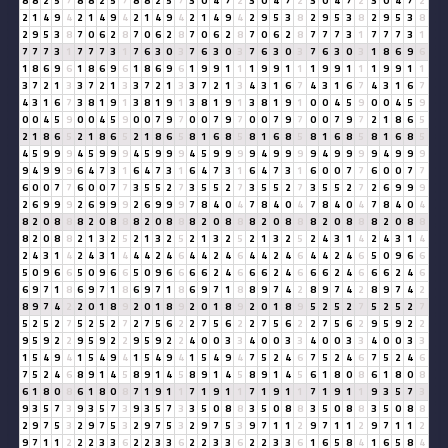
8
8
2
5
7
8
8
2
5
7
8
8
2
5
7
3
0
4
7
2
3
0
4
7
2
3
0
4
7
2
3
0
4
7
2
2
1
4
9
4
2
1
4
9
4
2
1
4
9
4
2
1
4
9
4
2
9
5
3
8
2
9
5
3
8
2
9
5
3
8
2
9
5
3
8
7
0
6
2
8
7
0
6
2
8
7
0
6
2
8
7
0
6
2
8
7
7
7
3
1
7
7
7
3
1
7
7
7
3
1
7
7
7
3
1
7
6
3
0
3
7
6
3
0
3
7
6
3
0
3
7
6
3
0
3
1
8
6
9
6
1
8
6
9
6
1
8
6
9
6
1
8
6
9
6
1
9
9
1
1
1
9
9
1
1
1
9
9
1
1
1
9
9
1
1
3
7
2
1
3
3
7
2
1
3
3
7
2
1
3
3
7
2
1
3
4
3
1
6
7
4
3
1
6
7
4
3
1
6
7
4
3
1
6
7
3
8
1
9
1
3
8
1
9
1
3
8
1
9
1
3
8
1
9
1
0
0
4
5
9
0
0
4
5
9
0
0
4
5
9
0
0
4
5
9
0
0
7
9
7
0
0
7
9
7
0
0
7
9
7
0
0
7
9
7
2
1
8
6
5
2
1
8
6
5
2
1
8
6
5
2
1
8
6
5
8
1
6
8
5
8
1
6
8
5
8
1
6
8
5
8
1
6
8
5
4
5
9
9
9
4
5
9
9
9
4
5
9
9
9
4
5
9
9
9
9
4
9
9
9
9
4
9
9
9
9
4
9
9
9
9
4
9
9
9
6
4
7
3
1
6
4
7
3
1
6
4
7
3
1
6
4
7
3
1
6
0
0
7
7
6
0
0
7
7
6
0
0
7
7
6
0
0
7
7
3
5
5
2
7
3
5
5
2
7
3
5
5
2
7
3
5
5
2
7
2
6
9
9
9
2
6
9
9
9
2
6
9
9
9
2
6
9
9
9
7
8
4
0
4
7
8
4
0
4
7
8
4
0
4
7
8
4
0
4
8
2
0
8
8
8
2
0
8
8
8
2
0
8
8
8
2
0
8
8
8
2
0
8
8
8
2
0
8
8
8
2
0
8
8
8
2
0
8
8
2
1
3
2
5
2
1
3
2
5
2
1
3
2
5
2
1
3
2
5
2
4
3
1
4
2
4
3
1
4
2
4
3
1
4
2
4
3
1
4
4
4
2
4
6
4
4
2
4
6
4
4
2
4
6
4
4
2
4
6
5
0
9
6
6
5
0
9
6
6
5
0
9
6
6
5
0
9
6
6
6
6
2
4
6
6
6
2
4
6
6
6
2
4
6
6
6
2
4
6
6
9
7
1
8
6
9
7
1
8
6
9
7
1
8
6
9
7
1
8
8
9
7
4
2
8
9
7
4
2
8
9
7
4
2
8
9
7
4
2
2
0
1
8
9
2
0
1
8
9
2
0
1
8
9
2
0
1
8
9
5
2
5
2
7
5
2
5
2
7
5
2
5
2
7
5
2
5
2
7
2
7
5
6
2
2
7
5
6
2
2
7
5
6
2
2
7
5
6
2
9
5
9
2
2
9
5
9
2
2
9
5
9
2
2
9
5
9
2
2
4
0
0
3
3
4
0
0
3
3
4
0
0
3
3
4
0
0
3
3
1
5
4
9
4
1
5
4
9
4
1
5
4
9
4
1
5
4
9
4
7
5
2
4
6
7
5
2
4
6
7
5
2
4
6
7
5
2
4
6
8
9
1
4
5
8
9
1
4
5
8
9
1
4
5
8
9
1
4
5
6
1
8
0
8
6
1
8
0
8
6
1
8
0
8
6
1
8
0
8
7
1
9
1
1
7
1
9
1
1
7
1
9
1
1
7
1
9
1
1
9
3
5
7
3
9
3
5
7
3
9
3
5
7
3
9
3
5
7
3
3
5
0
8
8
3
5
0
8
8
3
5
0
8
8
3
5
0
8
8
2
9
7
5
3
2
9
7
5
3
2
9
7
5
3
2
9
7
5
3
9
7
1
1
2
9
7
1
1
2
9
7
1
1
2
9
7
1
1
2
2
2
3
3
6
2
2
3
3
6
2
2
3
3
6
2
2
3
3
6
1
6
5
8
4
1
6
5
8
4