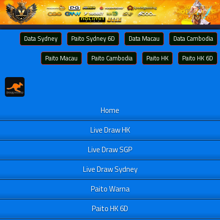
Data Sydney
Paito Sydney 6D
Data Macau
Data Cambodia
Paito Macau
Paito Cambodia
Paito HK
Paito HK 6D
Home
Live Draw HK
Live Draw SGP
Live Draw Sydney
Paito Warna
Paito HK 6D