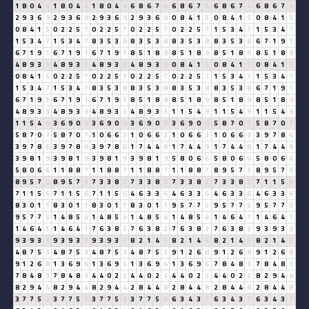
1
8
0
4
4
1
8
0
4
4
1
8
0
4
4
6
8
6
7
4
6
8
6
7
4
6
8
6
7
4
6
8
6
7
4
2
9
3
6
9
2
9
3
6
9
2
9
3
6
9
2
9
3
6
9
0
8
4
1
5
0
8
4
1
5
0
8
4
1
5
0
8
4
1
5
0
2
2
5
7
0
2
2
5
7
0
2
2
5
7
0
2
2
5
7
1
5
3
4
7
1
5
3
4
7
1
5
3
4
7
1
5
3
4
7
8
3
5
3
8
8
3
5
3
8
8
3
5
3
8
8
3
5
3
8
6
7
1
9
1
6
7
1
9
1
6
7
1
9
1
6
7
1
9
1
8
5
1
8
9
8
5
1
8
9
8
5
1
8
9
8
5
1
8
9
4
8
9
3
3
4
8
9
3
3
4
8
9
3
3
4
8
9
3
3
0
8
4
1
5
0
8
4
1
5
0
8
4
1
5
0
8
4
1
5
0
2
2
5
7
0
2
2
5
7
0
2
2
5
7
0
2
2
5
7
1
5
3
4
7
1
5
3
4
7
1
5
3
4
7
1
5
3
4
7
8
3
5
3
8
8
3
5
3
8
8
3
5
3
8
8
3
5
3
8
6
7
1
9
1
6
7
1
9
1
6
7
1
9
1
6
7
1
9
1
8
5
1
8
9
8
5
1
8
9
8
5
1
8
9
8
5
1
8
9
4
8
9
3
3
4
8
9
3
3
4
8
9
3
3
4
8
9
3
3
1
1
5
4
9
1
1
5
4
9
1
1
5
4
9
1
1
5
4
9
3
6
9
0
9
3
6
9
0
9
3
6
9
0
9
3
6
9
0
9
5
8
7
0
7
5
8
7
0
7
5
8
7
0
7
5
8
7
0
7
1
0
6
6
3
1
0
6
6
3
1
0
6
6
3
1
0
6
6
3
3
9
7
8
6
3
9
7
8
6
3
9
7
8
6
3
9
7
8
6
1
7
4
4
8
1
7
4
4
8
1
7
4
4
8
1
7
4
4
8
3
9
8
1
9
3
9
8
1
9
3
9
8
1
9
3
9
8
1
9
5
8
0
6
6
5
8
0
6
6
5
8
0
6
6
5
8
0
6
6
1
1
8
8
7
1
1
8
8
7
1
1
8
8
7
1
1
8
8
7
8
9
5
7
3
8
9
5
7
3
8
9
5
7
3
8
9
5
7
3
7
3
3
8
2
7
3
3
8
2
7
3
3
8
2
7
3
3
8
2
7
1
1
5
6
7
1
1
5
6
7
1
1
5
6
7
1
1
5
6
4
6
3
3
6
4
6
3
3
6
4
6
3
3
6
4
6
3
3
6
8
3
0
1
1
8
3
0
1
1
8
3
0
1
1
8
3
0
1
1
9
5
7
7
5
9
5
7
7
5
9
5
7
7
5
9
5
7
7
5
1
4
8
5
4
1
4
8
5
4
1
4
8
5
4
1
4
8
5
4
1
4
6
4
1
1
4
6
4
1
1
4
6
4
1
1
4
6
4
1
7
6
3
8
2
7
6
3
8
2
7
6
3
8
2
7
6
3
8
2
9
3
9
3
3
9
3
9
3
3
9
3
9
3
3
9
3
9
3
3
8
2
1
4
5
8
2
1
4
5
8
2
1
4
5
8
2
1
4
5
4
8
7
5
3
4
8
7
5
3
4
8
7
5
3
4
8
7
5
3
9
1
2
6
8
9
1
2
6
8
9
1
2
6
8
9
1
2
6
8
1
3
6
9
6
1
3
6
9
6
1
3
6
9
6
1
3
6
9
6
7
8
4
8
3
7
8
4
8
3
7
8
4
8
3
7
8
4
8
3
4
4
0
2
2
4
4
0
2
2
4
4
0
2
2
4
4
0
2
2
8
2
9
4
4
8
2
9
4
4
8
2
9
4
4
8
2
9
4
4
2
8
4
4
8
2
8
4
4
8
2
8
4
4
8
2
8
4
4
8
3
7
7
5
3
3
7
7
5
3
3
7
7
5
3
3
7
7
5
3
6
3
4
3
7
6
3
4
3
7
6
3
4
3
7