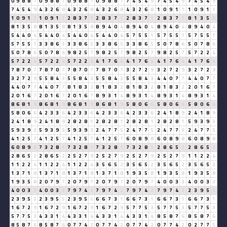
0
9
8
8
7
0
9
8
8
7
0
9
8
8
7
0
9
8
8
7
7
4
5
4
9
7
4
5
4
9
7
4
5
4
9
7
4
5
4
9
4
3
2
6
8
4
3
2
6
8
4
3
2
6
8
4
3
2
6
8
1
0
9
1
1
1
0
9
1
1
1
0
9
1
1
1
0
9
1
1
2
8
3
7
1
2
8
3
7
1
2
8
3
7
1
2
8
3
7
1
8
1
3
5
8
8
1
3
5
8
8
1
3
5
8
8
1
3
5
8
8
9
4
0
4
8
9
4
0
4
8
9
4
0
4
8
9
4
0
4
5
4
4
0
4
5
4
4
0
4
5
4
4
0
4
5
4
4
0
4
5
7
5
5
1
5
7
5
5
1
5
7
5
5
1
5
7
5
5
1
3
3
8
6
5
3
3
8
6
5
3
3
8
6
5
3
3
8
6
5
5
0
7
8
6
5
0
7
8
6
5
0
7
8
6
5
0
7
8
6
9
8
2
5
7
9
8
2
5
7
9
8
2
5
7
9
8
2
5
7
5
7
2
2
4
5
7
2
2
4
5
7
2
2
4
5
7
2
2
4
4
1
7
6
4
4
1
7
6
4
4
1
7
6
4
4
1
7
6
4
7
8
7
0
7
7
8
7
0
7
7
8
7
0
7
7
8
7
0
7
3
2
7
2
9
3
2
7
2
9
3
2
7
2
9
3
2
7
2
9
5
5
8
4
3
5
5
8
4
3
5
5
8
4
3
5
5
8
4
3
4
4
0
7
7
4
4
0
7
7
4
4
0
7
7
4
4
0
7
7
8
1
8
3
2
8
1
8
3
2
8
1
8
3
2
8
1
8
3
2
2
0
1
6
7
2
0
1
6
7
2
0
1
6
7
2
0
1
6
7
8
9
3
1
4
8
9
3
1
4
8
9
3
1
4
8
9
3
1
4
8
6
8
1
9
8
6
8
1
9
8
6
8
1
9
8
6
8
1
9
5
8
0
6
6
5
8
0
6
6
5
8
0
6
6
5
8
0
6
6
4
2
3
3
6
4
2
3
3
6
4
2
3
3
6
4
2
3
3
6
2
4
1
8
9
2
4
1
8
9
2
4
1
8
9
2
4
1
8
9
2
8
2
8
1
2
8
2
8
1
2
8
2
8
1
2
8
2
8
1
5
9
3
9
3
5
9
3
9
3
5
9
3
9
3
5
9
3
9
3
2
4
7
7
5
2
4
7
7
5
2
4
7
7
5
2
4
7
7
5
4
1
2
5
7
4
1
2
5
7
4
1
2
5
7
4
1
2
5
7
6
0
8
9
8
6
0
8
9
8
6
0
8
9
8
6
0
8
9
8
7
3
2
8
1
7
3
2
8
1
7
3
2
8
1
7
3
2
8
1
2
8
6
5
2
2
8
6
5
2
2
8
6
5
2
2
8
6
5
2
2
5
2
7
9
2
5
2
7
9
2
5
2
7
9
2
5
2
7
9
1
1
2
2
4
1
1
2
2
4
1
1
2
2
4
1
1
2
2
4
3
5
6
5
2
3
5
6
5
2
3
5
6
5
2
3
5
6
5
2
1
3
7
1
8
1
3
7
1
8
1
3
7
1
8
1
3
7
1
8
1
9
3
5
8
1
9
3
5
8
1
9
3
5
8
1
9
3
5
8
2
0
7
9
7
2
0
7
9
7
2
0
7
9
7
2
0
7
9
7
4
0
0
3
3
4
0
0
3
3
4
0
0
3
3
4
0
0
3
3
7
9
7
4
2
7
9
7
4
2
7
9
7
4
2
7
9
7
4
2
2
3
9
5
5
2
3
9
5
5
2
3
9
5
5
2
3
9
5
5
6
6
7
3
1
6
6
7
3
1
6
6
7
3
1
6
6
7
3
1
1
6
7
2
9
1
6
7
2
9
1
6
7
2
9
1
6
7
2
9
5
7
7
5
3
5
7
7
5
3
5
7
7
5
3
5
7
7
5
3
4
3
3
1
4
4
3
3
1
4
4
3
3
1
4
4
3
3
1
4
8
5
8
7
6
8
5
8
7
6
8
5
8
7
6
8
5
8
7
6
0
7
7
4
2
0
7
7
4
2
0
7
7
4
2
0
7
7
4
2
0
2
7
7
5