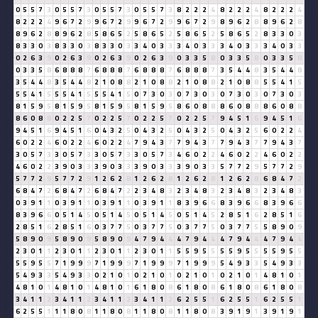
0
5
5
7
3
0
5
5
7
3
0
5
5
7
3
0
5
5
7
3
8
2
2
2
4
8
2
2
2
4
8
2
2
2
4
8
2
2
2
4
9
6
7
2
9
9
6
7
2
9
9
6
7
2
9
9
6
7
2
9
8
9
6
2
8
8
9
6
2
8
8
9
6
2
8
8
9
6
2
8
5
8
6
5
2
5
8
6
5
2
5
8
6
5
2
5
8
6
5
2
8
3
3
0
3
8
3
3
0
3
8
3
3
0
3
8
3
3
0
3
3
4
0
3
3
3
4
0
3
3
3
4
0
3
3
3
4
0
3
3
0
2
6
3
9
0
2
6
3
9
0
2
6
3
9
0
2
6
3
9
0
3
3
5
8
0
3
3
5
8
0
3
3
5
8
0
3
3
5
8
6
8
8
8
7
6
8
8
8
7
6
8
8
8
7
6
8
8
8
7
3
5
4
4
8
3
5
4
4
8
3
5
4
4
8
3
5
4
4
8
2
1
0
8
8
2
1
0
8
8
2
1
0
8
8
2
1
0
8
8
5
5
4
1
5
5
5
4
1
5
5
5
4
1
5
5
5
4
1
5
0
7
3
0
3
0
7
3
0
3
0
7
3
0
3
0
7
3
0
3
8
1
5
9
5
8
1
5
9
5
8
1
5
9
5
8
1
5
9
5
8
6
0
8
8
8
6
0
8
8
8
6
0
8
8
8
6
0
8
8
0
2
2
5
7
0
2
2
5
7
0
2
2
5
7
0
2
2
5
7
9
4
5
1
6
9
4
5
1
6
9
4
5
1
6
9
4
5
1
6
0
4
3
2
5
0
4
3
2
5
0
4
3
2
5
0
4
3
2
5
6
0
2
2
4
6
0
2
2
4
6
0
2
2
4
6
0
2
2
4
7
9
4
3
7
7
9
4
3
7
7
9
4
3
7
7
9
4
3
7
3
0
5
7
3
3
0
5
7
3
3
0
5
7
3
3
0
5
7
3
4
6
0
2
2
4
6
0
2
2
4
6
0
2
2
4
6
0
2
2
3
9
0
3
3
3
9
0
3
3
3
9
0
3
3
3
9
0
3
3
5
7
7
2
9
5
7
7
2
9
5
7
7
2
9
5
7
7
2
9
1
2
6
2
8
1
2
6
2
8
1
2
6
2
8
1
2
6
2
8
6
8
4
7
2
6
8
4
7
2
6
8
4
7
2
6
8
4
7
2
2
3
4
8
3
2
3
4
8
3
2
3
4
8
3
2
3
4
8
3
0
3
9
1
1
0
3
9
1
1
0
3
9
1
1
0
3
9
1
1
8
3
9
6
6
8
3
9
6
6
8
3
9
6
6
8
3
9
6
6
0
5
1
4
5
0
5
1
4
5
0
5
1
4
5
0
5
1
4
5
2
8
5
1
6
2
8
5
1
6
2
8
5
1
6
2
8
5
1
6
0
3
7
7
5
0
3
7
7
5
0
3
7
7
5
0
3
7
7
5
5
8
9
0
9
5
8
9
0
9
5
8
9
0
9
5
8
9
0
9
4
7
9
4
4
4
7
9
4
4
4
7
9
4
4
4
7
9
4
4
2
3
0
1
1
2
3
0
1
1
2
3
0
1
1
2
3
0
1
1
5
5
9
5
5
5
5
9
5
5
5
5
9
5
5
5
5
9
5
5
7
1
9
9
9
7
1
9
9
9
7
1
9
9
9
7
1
9
9
9
5
4
9
3
3
5
4
9
3
3
5
4
9
3
3
5
4
9
3
3
0
2
1
0
1
0
2
1
0
1
0
2
1
0
1
0
2
1
0
1
4
8
1
0
1
4
8
1
0
1
4
8
1
0
1
4
8
1
0
1
6
1
8
0
8
6
1
8
0
8
6
1
8
0
8
6
1
8
0
8
3
4
1
1
2
3
4
1
1
2
3
4
1
1
2
3
4
1
1
2
6
2
5
5
1
6
2
5
5
1
6
2
5
5
1
6
2
5
5
1
1
1
8
0
8
1
1
8
0
8
1
1
8
0
8
1
1
8
0
8
3
9
1
9
1
3
9
1
9
1