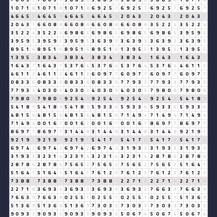
1
0
7
1
8
1
0
7
1
8
1
0
7
1
8
6
9
2
5
7
6
9
2
5
7
6
9
2
5
7
6
9
2
5
7
4
6
4
5
9
4
6
4
5
9
4
6
4
5
9
4
6
4
5
9
2
0
4
3
7
2
0
4
3
7
2
0
4
3
7
2
0
4
3
7
6
6
0
8
8
6
6
0
8
8
6
6
0
8
8
6
6
0
8
8
3
5
2
2
4
3
5
2
2
4
3
5
2
2
4
3
5
2
2
4
6
9
8
6
5
6
9
8
6
5
6
9
8
6
5
6
9
8
6
5
3
9
5
9
5
3
9
5
9
5
3
9
5
9
5
3
9
5
9
5
3
6
3
9
3
3
6
3
9
3
3
6
3
9
3
3
6
3
9
3
8
9
5
1
6
8
9
5
1
6
8
9
5
1
6
8
9
5
1
6
1
3
9
5
5
1
3
9
5
5
1
3
9
5
5
1
3
9
5
5
3
8
3
4
7
3
8
3
4
7
3
8
3
4
7
3
8
3
4
7
1
6
4
3
7
1
6
4
3
7
1
6
4
3
7
1
6
4
3
7
5
3
7
6
4
5
3
7
6
4
5
3
7
6
4
5
3
7
6
4
4
6
1
1
2
4
6
1
1
2
4
6
1
1
2
4
6
1
1
2
6
0
9
7
7
6
0
9
7
7
6
0
9
7
7
6
0
9
7
7
0
8
3
3
6
0
8
3
3
6
0
8
3
3
6
0
8
3
3
6
7
7
9
3
3
7
7
9
3
3
7
7
9
3
3
7
7
9
3
3
4
0
3
0
3
4
0
3
0
3
4
0
3
0
3
4
0
3
0
3
7
9
8
0
8
7
9
8
0
8
7
9
8
0
8
7
9
8
0
8
9
2
5
4
9
9
2
5
4
9
9
2
5
4
9
9
2
5
4
9
5
4
1
8
9
5
4
1
8
9
5
4
1
8
9
5
4
1
8
9
5
9
3
3
6
5
9
3
3
6
5
9
3
3
6
5
9
3
3
6
4
8
1
5
6
4
8
1
5
6
4
8
1
5
6
4
8
1
5
6
7
1
4
9
4
7
1
4
9
4
7
1
4
9
4
7
1
4
9
4
0
0
1
6
7
0
0
1
6
7
0
0
1
6
7
0
0
1
6
7
8
6
9
7
7
8
6
9
7
7
8
6
9
7
7
8
6
9
7
7
3
1
4
4
8
3
1
4
4
8
3
1
4
4
8
3
1
4
4
8
9
2
1
9
1
9
2
1
9
1
9
2
1
9
1
9
2
1
9
1
5
4
1
7
8
5
4
1
7
8
5
4
1
7
8
5
4
1
7
8
6
9
7
4
2
6
9
7
4
2
6
9
7
4
2
6
9
7
4
2
3
1
9
3
3
3
1
9
3
3
3
1
9
3
3
3
1
9
3
3
3
2
3
1
4
3
2
3
1
4
3
2
3
1
4
3
2
3
1
4
2
8
7
8
6
2
8
7
8
6
2
8
7
8
6
2
8
7
8
6
7
5
6
5
2
7
5
6
5
2
7
5
6
5
2
7
5
6
5
2
5
1
6
4
1
5
1
6
4
1
5
1
6
4
1
5
1
6
4
1
7
6
1
2
3
7
6
1
2
3
7
6
1
2
3
7
6
1
2
3
7
3
8
8
7
7
3
8
8
7
7
3
8
8
7
7
3
8
8
7
2
2
7
1
8
2
2
7
1
8
2
2
7
1
8
2
2
7
1
8
3
6
9
3
3
3
6
9
3
3
3
6
9
3
3
3
6
9
3
3
7
6
6
3
9
7
6
6
3
9
7
6
6
3
9
7
6
6
3
9
0
2
5
5
1
0
2
5
5
1
0
2
5
5
1
0
2
5
5
1
5
1
3
6
9
5
1
3
6
9
5
1
3
6
9
5
1
3
6
9
7
3
0
3
3
7
3
0
3
3
7
3
0
3
3
7
3
0
3
3
9
0
9
3
3
9
0
9
3
3
9
0
9
3
3
9
0
9
3
3
5
0
6
7
4
5
0
6
7
4
5
0
6
7
4