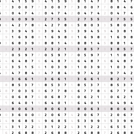
9
5
4
1
5
9
5
4
1
5
9
5
8
1
4
7
2
8
1
4
7
7
7
3
0
0
7
7
3
0
0
7
7
3
0
0
7
7
0
8
4
6
6
1
0
4
7
4
2
0
4
7
4
2
0
4
7
4
2
0
4
7
4
9
9
6
0
9
9
9
2
7
5
5
1
2
7
5
5
1
2
7
5
5
8
6
4
2
7
8
6
4
2
7
8
6
5
8
0
3
3
5
8
0
3
5
9
3
9
4
5
9
3
9
4
5
9
3
9
4
5
9
4
3
8
1
1
9
1
6
9
8
8
1
6
9
8
8
1
6
9
8
8
1
6
9
8
9
3
6
8
3
9
3
8
8
1
4
5
8
8
1
4
5
8
8
1
4
1
3
2
3
2
1
3
2
3
2
1
3
3
8
5
7
3
3
8
5
7
7
7
0
5
9
7
7
0
5
9
7
7
0
5
9
7
7
1
1
8
5
5
4
6
4
8
7
6
6
4
8
7
6
6
4
8
7
6
6
4
8
7
5
6
3
5
1
5
6
1
0
3
9
3
1
0
3
9
3
1
0
3
9
4
3
4
7
8
4
3
4
7
8
4
3
9
7
4
2
6
9
7
4
2
1
7
3
6
6
1
7
3
6
6
1
7
3
6
6
1
7
8
2
7
1
1
8
8
5
3
7
1
8
5
3
7
1
8
5
3
7
1
8
5
3
7
5
8
7
0
3
5
8
6
7
7
8
6
6
7
7
8
6
6
7
7
8
7
6
0
6
8
7
6
0
6
8
7
6
0
6
2
1
3
0
6
2
1
1
1
6
4
0
1
1
6
4
0
1
1
6
4
0
1
1
6
4
9
4
4
4
8
0
6
3
9
8
0
6
3
9
8
0
6
3
9
8
0
6
3
0
0
3
6
0
0
0
2
0
6
7
4
2
0
6
7
4
2
0
6
7
5
4
9
6
8
5
4
9
6
8
5
4
5
3
9
9
9
5
3
9
9
2
4
3
1
2
2
4
3
1
2
2
4
3
1
2
2
4
6
5
5
1
1
6
2
6
8
8
7
2
6
8
8
7
2
6
8
8
7
2
6
8
8