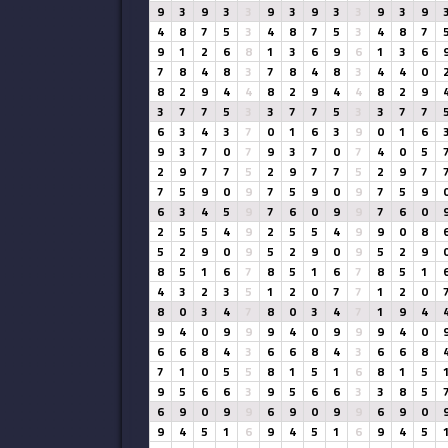
9
3
9
3
3
9
3
9
3
3
9
3
9
4
8
7
5
3
4
8
7
5
3
4
8
7
9
1
2
6
8
1
3
6
9
6
1
3
6
7
8
4
8
3
7
8
4
8
3
4
4
0
8
2
9
4
4
8
2
9
4
4
8
2
9
3
7
7
5
3
3
7
7
5
3
3
7
7
6
3
4
3
7
0
1
6
3
9
0
1
6
9
3
7
0
7
9
3
7
0
7
4
0
5
2
9
7
7
5
2
9
7
7
5
2
9
7
7
5
9
0
9
7
5
9
0
9
7
5
9
6
3
4
5
9
7
6
0
9
9
7
6
0
2
5
5
4
9
2
5
5
4
9
9
0
8
5
2
9
0
9
5
2
9
0
9
5
2
9
8
5
1
6
7
8
5
1
6
7
8
5
1
4
3
2
3
5
1
2
0
7
7
1
2
0
8
0
3
4
7
8
0
3
4
7
1
9
4
9
4
0
9
9
9
4
0
9
9
9
4
0
6
6
8
4
3
6
6
8
4
3
6
6
8
7
1
0
5
5
8
1
5
1
6
8
1
5
9
5
6
6
3
9
5
6
6
3
3
8
5
6
9
0
9
9
6
9
0
9
9
6
9
0
9
4
5
1
6
9
4
5
1
6
9
4
5