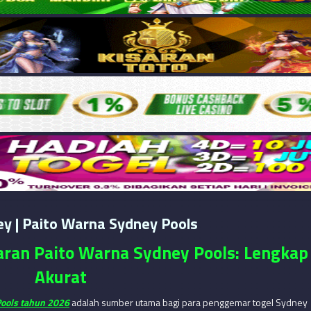
ey | Paito Warna Sydney Pools
aran Paito Warna Sydney Pools: Lengkap
Akurat
Pools tahun 2026
adalah sumber utama bagi para penggemar togel Sydney