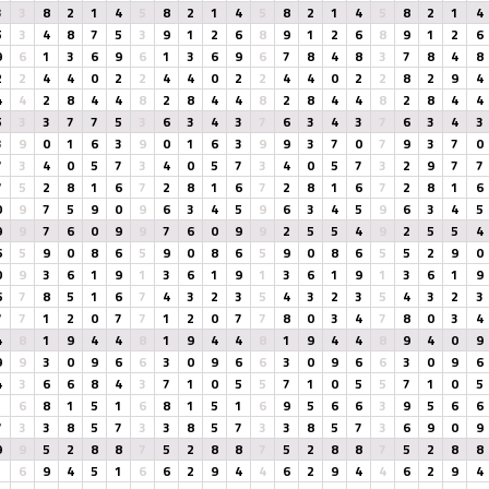
3
3
8
2
1
4
5
8
2
1
4
5
8
2
1
4
5
8
2
1
4
5
3
4
8
7
5
3
9
1
2
6
8
9
1
2
6
8
9
1
2
6
9
6
1
3
6
9
6
1
3
6
9
6
7
8
4
8
3
7
8
4
8
2
2
4
4
0
2
2
4
4
0
2
2
4
4
0
2
2
8
2
9
4
4
4
2
8
4
4
8
2
8
4
4
8
2
8
4
4
8
2
8
4
4
5
3
3
7
7
5
3
6
3
4
3
7
6
3
4
3
7
6
3
4
3
3
9
0
1
6
3
9
0
1
6
3
9
9
3
7
0
7
9
3
7
0
7
3
4
0
5
7
3
4
0
5
7
3
4
0
5
7
3
2
9
7
7
7
5
2
8
1
6
7
2
8
1
6
7
2
8
1
6
7
2
8
1
6
0
9
7
5
9
0
9
6
3
4
5
9
6
3
4
5
9
6
3
4
5
9
9
7
6
0
9
9
7
6
0
9
9
2
5
5
4
9
2
5
5
4
6
5
9
0
8
6
5
9
0
8
6
5
9
0
8
6
5
5
2
9
0
0
9
3
6
1
9
1
3
6
1
9
1
3
6
1
9
1
3
6
1
9
6
7
8
5
1
6
7
4
3
2
3
5
4
3
2
3
5
4
3
2
3
7
7
1
2
0
7
7
1
2
0
7
7
8
0
3
4
7
8
0
3
4
4
8
1
9
4
4
8
1
9
4
4
8
1
9
4
4
8
9
4
0
9
9
9
3
0
9
6
6
3
0
9
6
6
3
0
9
6
6
3
0
9
6
4
3
6
6
8
4
3
7
1
0
5
5
7
1
0
5
5
7
1
0
5
1
6
8
1
5
1
6
8
1
5
1
6
9
5
6
6
3
9
5
6
6
7
3
3
8
5
7
3
3
8
5
7
3
3
8
5
7
3
6
9
0
9
9
9
5
2
8
8
7
5
2
8
8
7
5
2
8
8
7
5
2
8
8
1
6
9
4
5
1
6
6
2
9
4
4
6
2
9
4
4
6
2
9
4