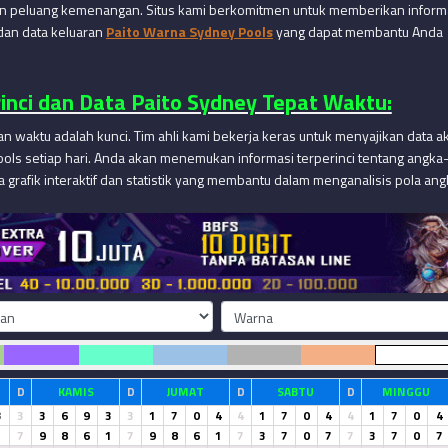
 peluang kemenangan. Situs kami berkomitmen untuk memberikan inform
 dan data keluaran
Paito Warna Sydney Pools
yang dapat membantu Anda
rinci dan Data Paito Sydney Tepat Waktu:
an waktu adalah kunci. Tim ahli kami bekerja keras untuk menyajikan data ak
ols setiap hari. Anda akan menemukan informasi terperinci tentang angka
 grafik interaktif dan statistik yang membantu dalam menganalisis pola ang
D
KAMIS
D
JUMAT
D
SABTU
D
MINGGU
3
3
3
6
9
3
3
1
7
0
4
4
1
7
0
4
4
1
7
0
4
1
7
9
8
6
1
7
9
8
6
1
7
3
7
0
7
7
3
7
0
7