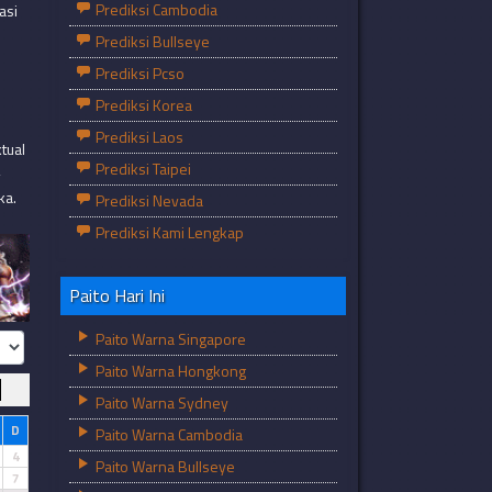
Prediksi Cambodia
asi
Prediksi Bullseye
Prediksi Pcso
Prediksi Korea
Prediksi Laos
tual
Prediksi Taipei
-
ka.
Prediksi Nevada
Prediksi Kami Lengkap
Paito Hari Ini
Paito Warna Singapore
Paito Warna Hongkong
Paito Warna Sydney
D
Paito Warna Cambodia
4
Paito Warna Bullseye
7