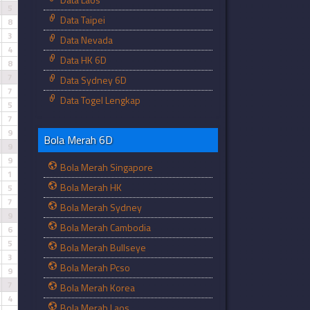
5
Data Taipei
8
3
Data Nevada
4
Data HK 6D
8
7
Data Sydney 6D
7
Data Togel Lengkap
5
7
9
Bola Merah 6D
9
9
Bola Merah Singapore
1
Bola Merah HK
5
7
Bola Merah Sydney
9
Bola Merah Cambodia
6
5
Bola Merah Bullseye
3
Bola Merah Pcso
9
7
Bola Merah Korea
4
Bola Merah Laos