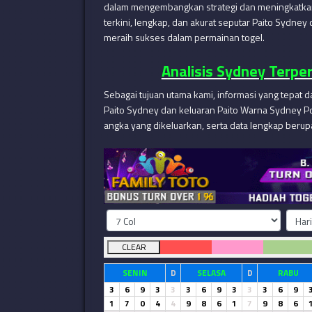
dalam mengembangkan strategi dan meningkatkan
terkini, lengkap, dan akurat seputar Paito Sydney
meraih sukses dalam permainan togel.
Analisis Sydney Terpe
Sebagai tujuan utama kami, informasi yang tepat d
Paito Sydney dan keluaran Paito Warna Sydney Po
angka yang dikeluarkan, serta data lengkap berupa
CLEAR
SENIN
D
SELASA
D
RABU
3
6
9
3
3
3
6
9
3
3
3
6
9
1
7
0
4
4
9
8
6
1
7
9
8
6