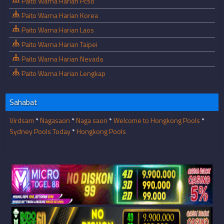
Paito Warna Harian Pcso
Paito Warna Harian Korea
Paito Warna Harian Laos
Paito Warna Harian Taipei
Paito Warna Harian Nevada
Paito Warna Harian Lengkap
Sahabat
Virdsam
*
Nagasaon
*
Naga saon
*
Welcome to Hongkong Pools
*
Sydney Pools Today
*
Hongkong Pools