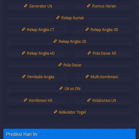
Generator LN
Rumus Harian
Rekap Kumat
Rekap Angka CT
Rekap Angka 3D
Rekap Angka 2D
Rekap Angka 4D
Pola Dasar All
Pola Dasar
Pembalik Angka
Multi Kombinasi
LN vs DN
Kombinasi 4D
Kolaborasi LN
Kalkulator Togel
Prediksi Hari Ini