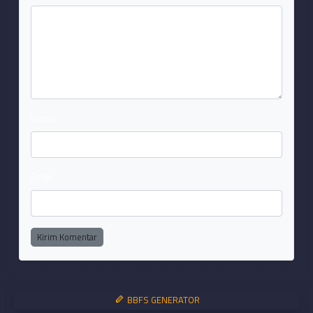
Nama
Email
Kirim Komentar
BBFS GENERATOR