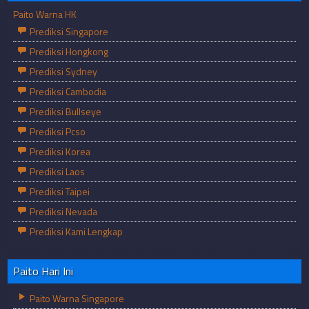
Paito Warna HK
Prediksi Singapore
Prediksi Hongkong
Prediksi Sydney
Prediksi Cambodia
Prediksi Bullseye
Prediksi Pcso
Prediksi Korea
Prediksi Laos
Prediksi Taipei
Prediksi Nevada
Prediksi Kami Lengkap
Paito Hari Ini
Paito Warna Singapore