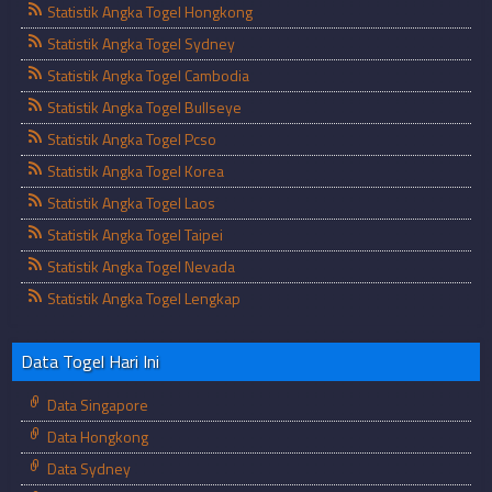
Statistik Angka Togel Hongkong
Statistik Angka Togel Sydney
Statistik Angka Togel Cambodia
Statistik Angka Togel Bullseye
Statistik Angka Togel Pcso
Statistik Angka Togel Korea
Statistik Angka Togel Laos
Statistik Angka Togel Taipei
Statistik Angka Togel Nevada
Statistik Angka Togel Lengkap
Data Togel Hari Ini
Data Singapore
Data Hongkong
Data Sydney