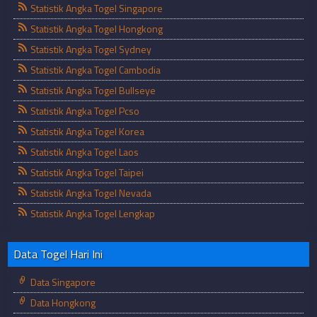
Statistik Angka Togel Singapore
Statistik Angka Togel Hongkong
Statistik Angka Togel Sydney
Statistik Angka Togel Cambodia
Statistik Angka Togel Bullseye
Statistik Angka Togel Pcso
Statistik Angka Togel Korea
Statistik Angka Togel Laos
Statistik Angka Togel Taipei
Statistik Angka Togel Nevada
Statistik Angka Togel Lengkap
Data Togel Hari Ini
Data Singapore
Data Hongkong