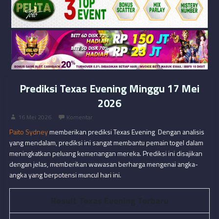
Prediksi Texas Evening Minggu 17 Mei
2026
16 Mei 2026
Komentar
Paito Sydney
memberikan prediksi Texas Evening Dengan analisis
yang mendalam, prediksi ini sangat membantu pemain togel dalam
meningkatkan peluang kemenangan mereka. Prediksi ini disajikan
dengan jelas, memberikan wawasan berharga mengenai angka-
angka yang berpotensi muncul hari ini.
Result Texas Evening Terbaru